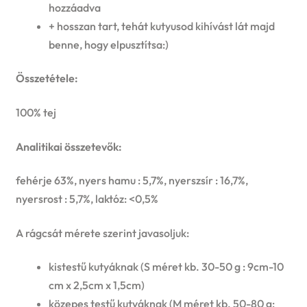
hozzáadva
+ hosszan tart, tehát kutyusod kihívást lát majd
benne, hogy elpusztítsa:)
Összetétele:
100% tej
Analitikai összetevők:
fehérje 63%, nyers hamu : 5,7%, nyerszsír : 16,7%,
nyersrost : 5,7%, laktóz: <0,5%
A rágcsát mérete szerint javasoljuk:
kistestű kutyáknak (S méret kb. 30-50 g : 9cm-10
cm x 2,5cm x 1,5cm)
közepes testű kutyáknak (M méret kb. 50-80 g: