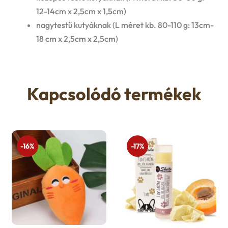
12-14cm x 2,5cm x 1,5cm)
nagytestű kutyáknak (L méret kb. 80-110 g: 13cm-
18 cm x 2,5cm x 2,5cm)
Kapcsolódó termékek
-16%
-17%