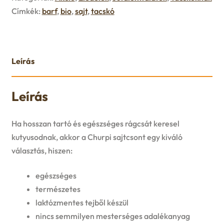
u
Címkék:
barf
,
bio
,
sajt
,
tacskó
e
n
Leírás
u
Leírás
Ha hosszan tartó és egészséges rágcsát keresel
kutyusodnak, akkor a Churpi sajtcsont egy kiváló
választás, hiszen:
egészséges
természetes
laktózmentes tejből készül
nincs semmilyen mesterséges adalékanyag