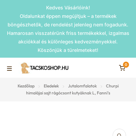
Kedves Vásárlóink!
Oldalunkat éppen megújítjuk – a termékek
böngészhetők, de rendelést jelenleg nem fogadunk.
Hamarosan visszatérünk friss termékekkel, izgalmas
akciókkal és különleges kedvezményekkel.
Köszönjük a türelmeteket!
0
Skip
Skip
to
to
M
navigation
content
Rámpák
Kezdőlap
Eledelek
Jutalomfalatok
Churpi
e
himalájai sajt rágócsont kutyáknak L, Fanni’s
Fekhelyek
n
u
Kiemelt ajánlatok