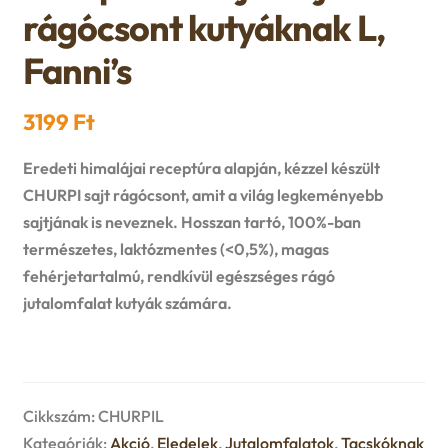
n
l
rágócsont kutyáknak L,
i
p
c
d
d
Fanni’s
l
a
h
c
m
d
n
3199
Ft
i
h
e
m
d
Eredeti himalájai receptúra alapján, kézzel készült
l
i
n
CHURPI sajt rágócsont, amit a világ legkeményebb
e
c
sajtjának is neveznek. Hosszan tartó, 100%-ban
d
l
u
természetes, laktózmentes (<0,5%), magas
n
h
m
fehérjetartalmú, rendkívül egészséges rágó
d
u
i
jutalomfalat kutyák számára.
e
m
l
n
e
d
u
Cikkszám:
CHURPIL
n
m
Kategóriák:
Akció
,
Eledelek
,
Jutalomfalatok
,
Tacskóknak