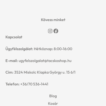
2399 Ft.
1999 Ft.
Kövess minket
Instagram
Facebook
Kapcsolat
Ügyfélszolgálat:
Hétköznap: 8:00-16:00
E-mail:
ugyfelszolgalat@tacskoshop.hu
Cím:
3524 Miskolc Klapka György u. 15 6/1
Telefon:
+36/70 536-1441
Blog
Kosár