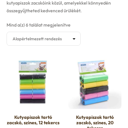
Kutyaruha
kutyapiszok zacskóink közül, amelyekkel könnyedén
összegyűjtheted kedvenced ürülékét.
E
Játék
Mind a(z) 6 találat megjelenítve
x
E
Akció
p
x
Felszerelés
a
p
E
Lépcsők
n
a
x
d
Hordozó
n
p
c
d
Nyakörv és póráz szett
a
h
c
Nyakörv
n
Kutyapiszok tartó
Kutyapiszok tartó
i
h
zacskó, színes, 12 tekercs
zacskó, színes, 20
d