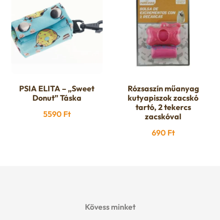
Gazdiknak
p
E
Őszi avar takarítás
a
x
n
p
d
PSIA ELITA – „Sweet
Rózsaszín műanyag
a
Donut” Táska
kutyapiszok zacskó
c
tartó, 2 tekercs
n
5590
Ft
zacskóval
h
690
Ft
d
i
c
l
h
d
i
Kövess minket
m