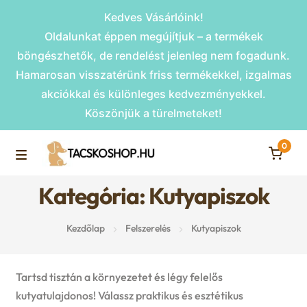
Kedves Vásárlóink!
Oldalunkat éppen megújítjuk – a termékek
böngészhetők, de rendelést jelenleg nem fogadunk.
Hamarosan visszatérünk friss termékekkel, izgalmas
akciókkal és különleges kedvezményekkel.
Köszönjük a türelmeteket!
0
Skip
Skip
to
to
M
navigation
content
Kategória: Kutyapiszok
Rámpák
e
Kezdőlap
Felszerelés
Kutyapiszok
Fekhelyek
n
u
Kiemelt ajánlatok
Tartsd tisztán a környezetet és légy felelős
kutyatulajdonos! Válassz praktikus és esztétikus