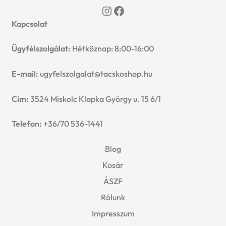
l
Instagram
Facebook
e
Kapcsolat
d
n
Ügyfélszolgálat:
Hétköznap: 8:00-16:00
m
u
E-mail:
ugyfelszolgalat@tacskoshop.hu
e
n
Cím:
3524 Miskolc Klapka György u. 15 6/1
u
Telefon:
+36/70 536-1441
Blog
Kosár
ÁSZF
Rólunk
Impresszum