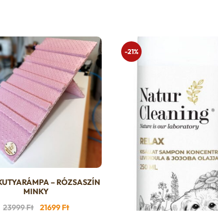
-21%
KUTYARÁMPA – RÓZSASZÍN
Ennek
MINKY
a
Original
Current
23999
Ft
21699
Ft
terméknek