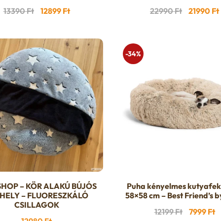
termékne
Original
Current
Original
13390
Ft
12899
Ft
22990
Ft
21990
Ft
több
price
price
price
variációja
was:
is:
was:
van.
13390 Ft.
12899 Ft.
22990 Ft.
-34%
A
változatok
a
termékold
választha
ki
HOP – KÖR ALAKÚ BÚJÓS
Puha kényelmes kutyafek
HELY – FLUORESZKÁLÓ
58×58 cm – Best Friend’s b
CSILLAGOK
Original
C
12199
Ft
7999
Ft
12980
Ft