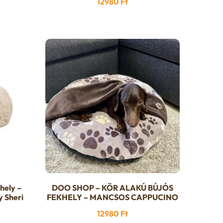
12980
Ft
k
Current
price
is:
21990 Ft.
alon
tók
hely –
DOO SHOP – KÖR ALAKÚ BÚJÓS
y Sheri
FEKHELY – MANCSOS CAPPUCINO
urrent
12980
Ft