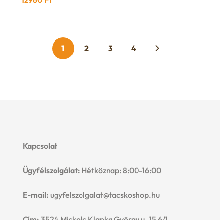
price
p
was:
is
12199 Ft.
7
1
2
3
4
Kapcsolat
Ügyfélszolgálat:
Hétköznap: 8:00-16:00
E-mail:
ugyfelszolgalat@tacskoshop.hu
Cím:
3524 Miskolc Klapka György u. 15 6/1