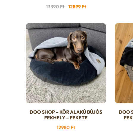
Original
Current
13390
Ft
12899
Ft
price
price
was:
is:
13390 Ft.
12899 Ft.
DOO SHOP – KÖR ALAKÚ BÚJÓS
DOO S
FEKHELY – FEKETE
FEK
12980
Ft