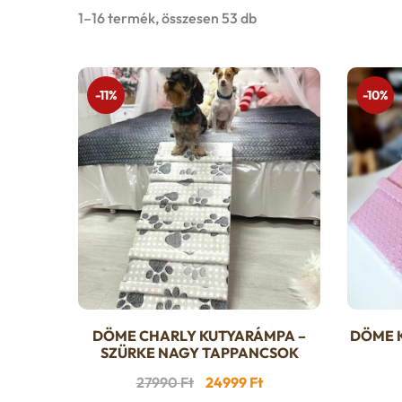
1–16 termék, összesen 53 db
-11%
-10%
DÖME CHARLY KUTYARÁMPA –
DÖME 
SZÜRKE NAGY TAPPANCSOK
Original
Current
27990
Ft
24999
Ft