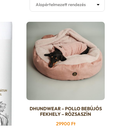
DHUNDWEAR – POLLO BEBÚJÓS
Ennek
FEKHELY – RÓZSASZÍN
a
29900
Ft
terméknek