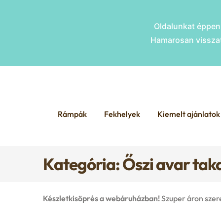
Oldalunkat éppen 
Hamarosan visszat
Skip
Skip
to
to
Rámpák
Fekhelyek
Kiemelt ajánlatok
navigation
content
Kategória: Őszi avar tak
Készletkisöprés a webáruházban!
Szuper áron szer