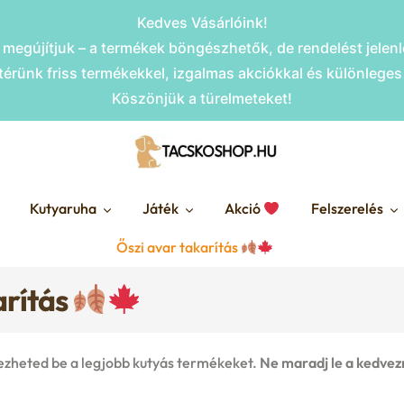
Kedves Vásárlóink!
megújítjuk – a termékek böngészhetők, de rendelést jele
érünk friss termékekkel, izgalmas akciókkal és különlege
Köszönjük a türelmeteket!
Kutyaruha
Játék
Akció
Felszerelés
Őszi avar takarítás
arítás
ezheted be a legjobb kutyás termékeket.
Ne maradj le a kedvez