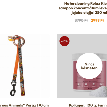
price
price
több
Naturcleaning Relax Kis
was:
is:
sampon koncentrátum leve
variációja
jojoba olajjal 250 ml
23999 Ft.
21699 Ft.
van.
Original
C
3790
Ft
2999
Ft
A
price
p
változatok
was:
is
a
3790 Ft.
2
termékoldalon
-13%
választhatók
ki
Nincs
készleten
rous Animals” Póráz 170 cm
Kollagén, 100 g, Fanni