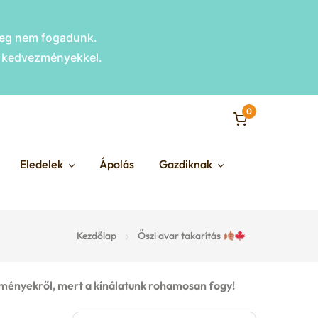
nleg nem fogadunk.
s kedvezményekkel.
0
Eledelek
Ápolás
Gazdiknak
Kezdőlap
Őszi avar takarítás
ményekről, mert a kínálatunk rohamosan fogy!