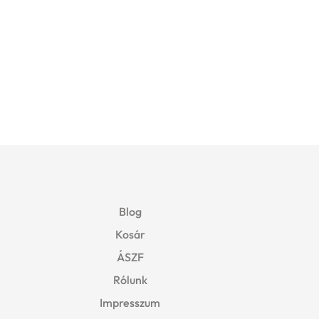
rice
:
999 Ft.
Blog
Kosár
ÁSZF
Rólunk
Impresszum