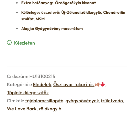
Extra hatóanyag:
Ördögcsákyla kivonat
u
e
Különleges összetevő:
Új-Zélandi zöldkagyló, Chondroitin
szulfát, MSM
n
Alapja:
Gyógynövény macerátum
u
Készleten
Cikkszám:
HU13100215
Kategóriák:
Eledelek
,
Őszi avar takarítás
,
Táplálékkiegészítők
Címkék:
fájdalomcsillapító
,
gyógynövények
,
ízületvédő
,
We Love Bark
,
zöldkagyló