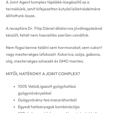
A Joint Agent komplex táplálék-kiegészítő az a
termékünk, amit kifejezetten kutyád ízületvédelmére
állítottunk össze.
A receptúra Dr. Filip Dániel állatorvos jóváhagyásával
készült, tehát nem hasraütés szerűen csináltuk.
Nem fogsz benne találni sem hormonokat, sem cukort
vagy mesterséges ízfokozót. Kukorica, szója, gabona,
olaj, mesterséges színezék és GMO mentes.
MITŐL HATÉKONY A JOINT COMPLEX?
100% Valódi,igazolt gyógyhatású
gyógynövényekkel
Gyógynövény tea macerátumból
Egyedi hatóanyagok kombinációja