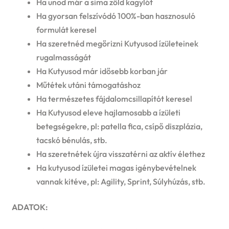
Ha unod már a sima zöld kagylót
Ha gyorsan felszívódó 100%-ban hasznosuló
formulát keresel
Ha szeretnéd megőrizni Kutyusod ízületeinek
rugalmasságát
Ha Kutyusod már idősebb korban jár
Műtétek utáni támogatáshoz
Ha természetes fájdalomcsillapítót keresel
Ha Kutyusod eleve hajlamosabb a ízületi
betegségekre, pl: patella fica, csípő diszplázia,
tacskó bénulás, stb.
Ha szeretnétek újra visszatérni az aktív élethez
Ha kutyusod ízületei magas igénybevételnek
vannak kitéve, pl: Agility, Sprint, Súlyhúzás, stb.
ADATOK: