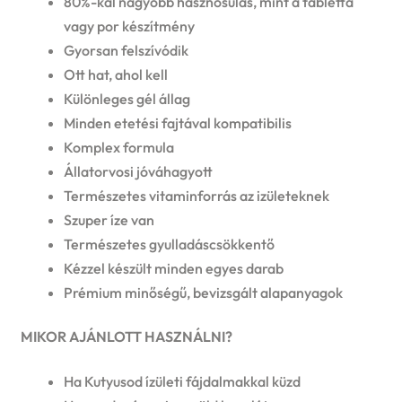
80%-kal nagyobb hasznosulás, mint a tabletta
vagy por készítmény
Gyorsan felszívódik
Ott hat, ahol kell
Különleges gél állag
Minden etetési fajtával kompatibilis
Komplex formula
Állatorvosi jóváhagyott
Természetes vitaminforrás az izületeknek
Szuper íze van
Természetes gyulladáscsökkentő
Kézzel készült minden egyes darab
Prémium minőségű, bevizsgált alapanyagok
MIKOR AJÁNLOTT HASZNÁLNI?
Ha Kutyusod ízületi fájdalmakkal küzd