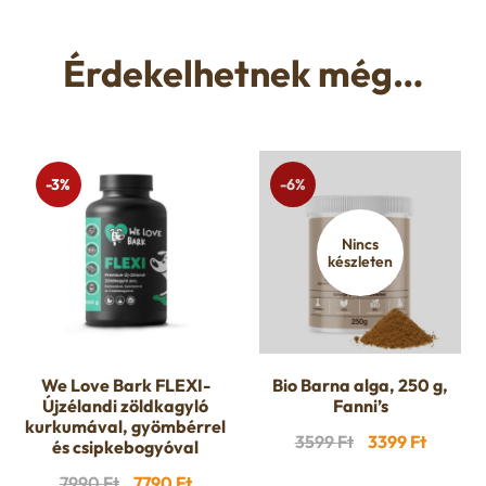
Érdekelhetnek még…
-3%
-6%
Nincs
készleten
We Love Bark FLEXI-
Bio Barna alga, 250 g,
Újzélandi zöldkagyló
Fanni’s
kurkumával, gyömbérrel
Original
Curren
3599
Ft
3399
Ft
és csipkebogyóval
price
price
Original
Current
7990
Ft
7790
Ft