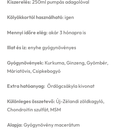
Kiszerelés:
250ml pumpás adagolóval
Kölyökkortól használható
: igen
Mennyi időre elég:
akár 3 hónapra is
Illat és íz:
enyhe gyógynövényes
Gyógynövények:
Kurkuma, Ginzeng, Gyömbér,
Máriatövis, Csipkebogyó
Extra hatóanyag:
Ördögcsákyla kivonat
Különleges összetevő:
Új-Zélandi zöldkagyló,
Chondroitin szulfát, MSM
Alapja:
Gyógynövény macerátum