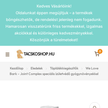
Kedves Vásárlóink!
Oldalunkat éppen megújítjuk – a termékek
böngészhetők, de rendelést jelenleg nem fogadunk.
Hamarosan visszatérünk friss termékekkel, izgalmas
akciókkal és különleges kedvezményekkel.
Köszönjük a türelmeteket!
0
Skip
Skip
to
to
M
navigation
content
Rámpák
Kezdőlap
Eledelek
Táplálékkiegészítők
We Love
e
Bark – Joint Complex speciális ízületvédő gyógynövényekkel
Fekhelyek
n
u
Kiemelt ajánlatok