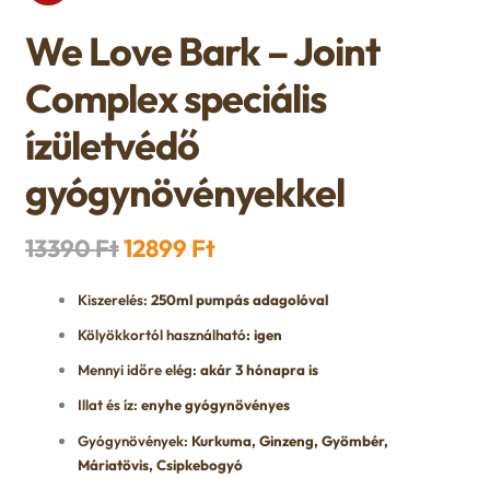
n
l
i
p
We Love Bark – Joint
c
d
d
l
a
Complex speciális
h
c
m
d
n
ízületvédő
i
h
e
m
d
gyógynövényekkel
l
i
n
e
c
Original
Current
13390
Ft
12899
Ft
d
l
u
n
h
price
price
m
Kiszerelés:
250ml pumpás adagolóval
d
was:
is:
u
i
Kölyökkortól használható
: igen
e
m
13390 Ft.
12899 Ft.
Mennyi időre elég:
akár 3 hónapra is
l
n
e
Illat és íz:
enyhe gyógynövényes
d
Gyógynövények:
Kurkuma, Ginzeng, Gyömbér,
u
n
Máriatövis, Csipkebogyó
m