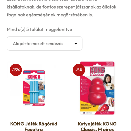
Kutyaruha
kisállatoknak, de fontos szerepet játszanak az állatok
E
fogainak egészségének megőrzésében is.
Játék
x
Mind a(z) 5 találat megjelenítve
E
Kötéljátékok
p
x
Logikai játékok
a
p
Labdák
n
a
-13%
-5%
d
Plüss játékok
n
c
d
Rágcsálós játékok
h
c
Akció
i
h
KONG Játék Rágórúd
Kutyajáték KONG
Fogakra
Classic, M piros