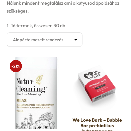
Kutyaruha
Nálunk mindent megtalálsz ami a kutyusod ápolásához
szükséges.
E
Játék
1–16 termék, összesen 30 db
x
E
Akció
p
x
Felszerelés
a
p
E
-21%
Eledelek
n
a
x
E
d
Ápolás
n
p
x
c
d
Gazdiknak
a
p
h
c
E
Őszi avar takarítás
n
a
We Love Bark – Bubble
i
h
x
Bar prebiotikus
d