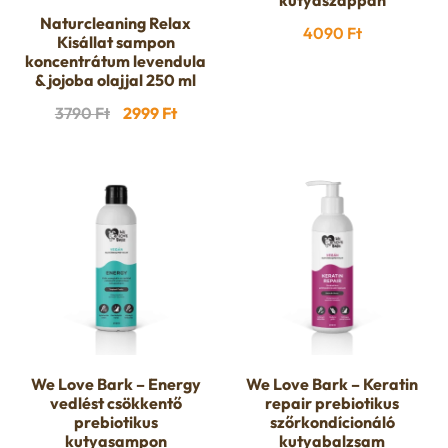
kutyaszappan
n
l
i
Naturcleaning Relax
p
4090
Ft
c
Kisállat sampon
d
d
koncentrátum levendula
l
a
& jojoba olajjal 250 ml
h
c
m
Original
Current
d
3790
Ft
2999
Ft
n
i
price
price
h
e
m
d
was:
is:
l
i
3790 Ft.
2999 Ft.
n
e
c
d
l
u
n
h
m
d
u
i
e
m
l
n
e
We Love Bark – Energy
We Love Bark – Keratin
d
vedlést csökkentő
repair prebiotikus
u
n
prebiotikus
szőrkondícionáló
m
kutyasampon
kutyabalzsam