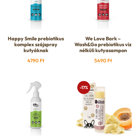
Happy Smile prebiotikus
We Love Bark –
komplex szájspray
Wash&Go prebiotikus víz
kutyáknak
nélküli kutyasampon
4790
Ft
5490
Ft
-17%