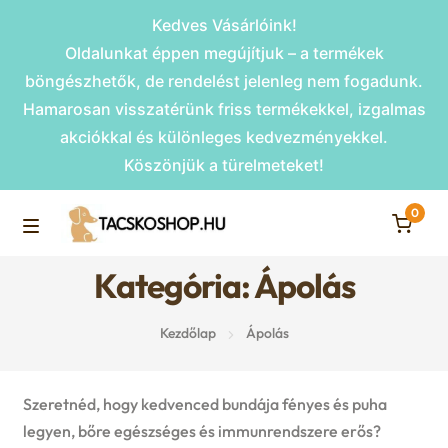
Kedves Vásárlóink!
Oldalunkat éppen megújítjuk – a termékek
böngészhetők, de rendelést jelenleg nem fogadunk.
Hamarosan visszatérünk friss termékekkel, izgalmas
akciókkal és különleges kedvezményekkel.
Köszönjük a türelmeteket!
0
Skip
Skip
to
to
M
navigation
content
Kategória: Ápolás
Rámpák
e
Kezdőlap
Ápolás
Fekhelyek
n
u
Kiemelt ajánlatok
Szeretnéd, hogy kedvenced bundája fényes és puha
legyen, bőre egészséges és immunrendszere erős?