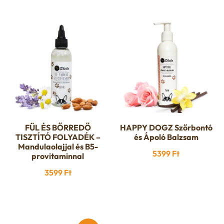
FÜL ÉS BŐRREDŐ
HAPPY DOGZ Szőrbontó
TISZTÍTÓ FOLYADÉK –
és Ápoló Balzsam
Mandulaolajjal és B5-
5399
Ft
provitaminnal
3599
Ft