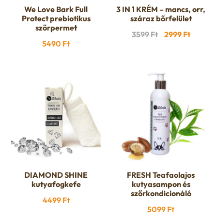
We Love Bark Full
3 IN 1 KRÉM – mancs, orr,
Protect prebiotikus
száraz bőrfelület
szőrpermet
Original
Curren
3599
Ft
2999
Ft
5490
Ft
price
price
was:
is:
3599 Ft.
2999 Ft
DIAMOND SHINE
FRESH Teafaolajos
kutyafogkefe
kutyasampon és
szőrkondicionáló
4499
Ft
5099
Ft