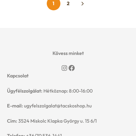
1
2
Kövess minket
Instagram
Facebook
Kapcsolat
Ügyfélszolgálat:
Hétköznap: 8:00-16:00
E-mail:
ugyfelszolgalat@tacskoshop.hu
Cím:
3524 Miskolc Klapka György u. 15 6/1
Telefon:
+36/70 536-1441