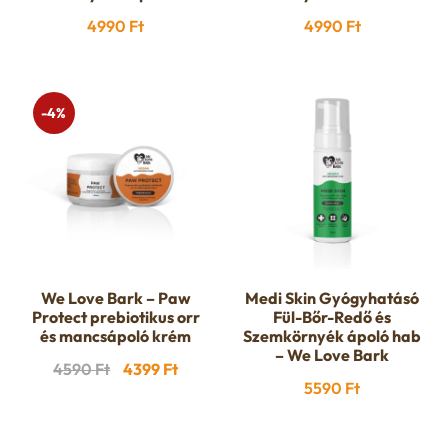
u
4990
Ft
4990
Ft
e
n
-4%
u
We Love Bark – Paw
Medi Skin Gyógyhatásó
Protect prebiotikus orr
Fül-Bőr-Redő és
és mancsápoló krém
Szemkörnyék ápoló hab
– We Love Bark
Original
Current
4590
Ft
4399
Ft
5590
Ft
price
price
was:
is: