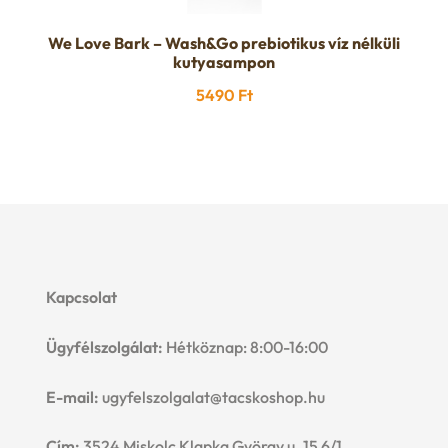
We Love Bark – Wash&Go prebiotikus víz nélküli
kutyasampon
5490
Ft
Kapcsolat
Ügyfélszolgálat:
Hétköznap: 8:00-16:00
E-mail:
ugyfelszolgalat@tacskoshop.hu
Cím:
3524 Miskolc Klapka György u. 15 6/1