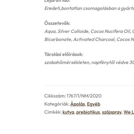
Lejárati idő:
Eredeti,bontatlan csomagolásban a gyártás
Összetevők
:
Aqua, Silver Colloide, Cocos Nucifera Oil,
Bicarbonate, Activated Charcoal, Cocos Nu
Tárolási előírások
:
szobahőmérsékleten, napfénytől védve 30 
Cikkszám:
1767/1/NM/2020
Kategóriák:
Ápolás
,
Egyéb
Címkék:
kutya
,
prebiotikus
,
szájspray
,
We L