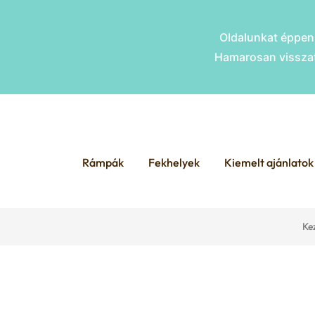
Oldalunkat éppen 
Hamarosan visszat
Skip
Skip
to
to
Rámpák
Fekhelyek
Kiemelt ajánlatok
navigation
content
Ke