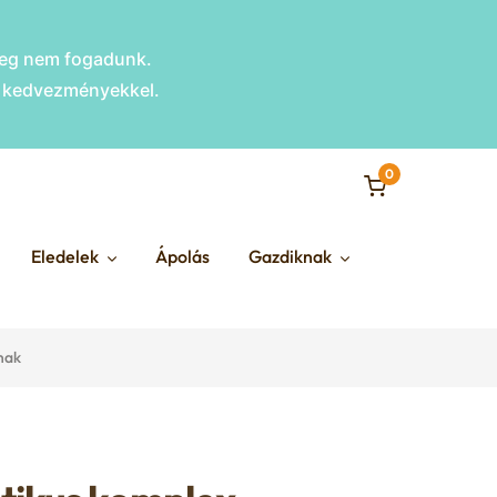
nleg nem fogadunk.
s kedvezményekkel.
0
Eledelek
Ápolás
Gazdiknak
nak