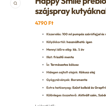
Happy Smile prebio
szájspray kutyákna
4790
Ft
Kiszerelés:
100 ml pumpás szórófejjel és
Kölyökkortól:
használható: igen
Mennyi időre elég:
kb. ½ év
Illat:
frissítő menta
Íz:
Természetes kókusz
Hidegen sajtolt olajok:
Kókusz olaj
Gyógynövények:
Borsmenta
Extra hatóanyag:
Ezüst kolloid és Grapfri
Különleges összetevő:
Aktivált szén, Szód