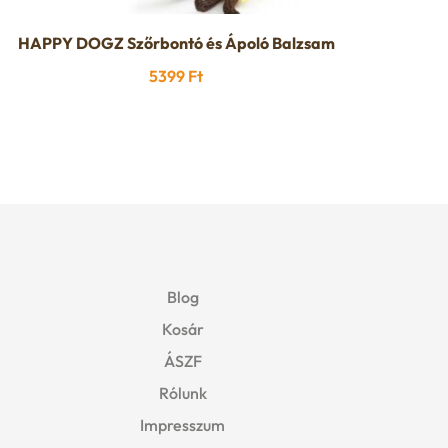
HAPPY DOGZ Szőrbontó és Ápoló Balzsam
5399
Ft
Blog
Kosár
ÁSZF
Rólunk
Impresszum