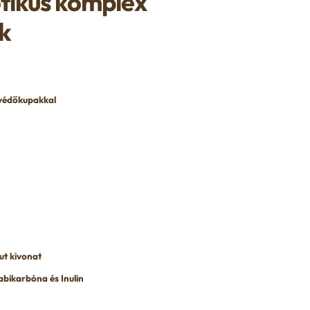
tikus komplex
k
 védőkupakkal
ut kivonat
abikarbóna és Inulin