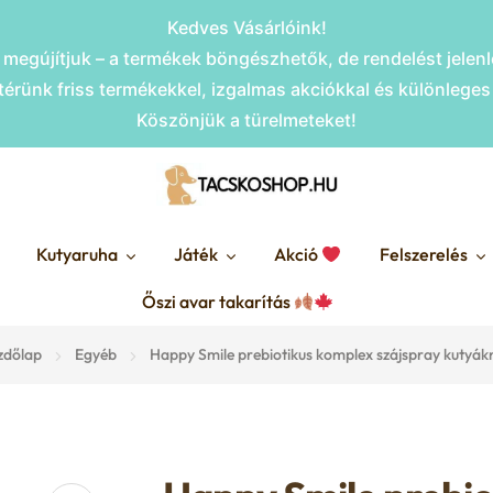
Kedves Vásárlóink!
megújítjuk – a termékek böngészhetők, de rendelést jele
érünk friss termékekkel, izgalmas akciókkal és különlege
Köszönjük a türelmeteket!
Kutyaruha
Játék
Akció
Felszerelés
Őszi avar takarítás
zdőlap
Egyéb
Happy Smile prebiotikus komplex szájspray kutyák