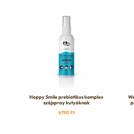
Happy Smile prebiotikus komplex
We
szájspray kutyáknak
p
4790
Ft