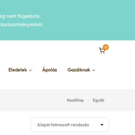
nleg nem fogadunk.
s kedvezményekkel.
0
Eledelek
Ápolás
Gazdiknak
Kezdőlap
Egyéb