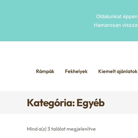
Oldalunkat éppen 
Hamarosan visszat
Skip
Skip
to
to
Rámpák
Fekhelyek
Kiemelt ajánlatok
navigation
content
Kategória: Egyéb
Mind a(z) 3 találat megjelenítve