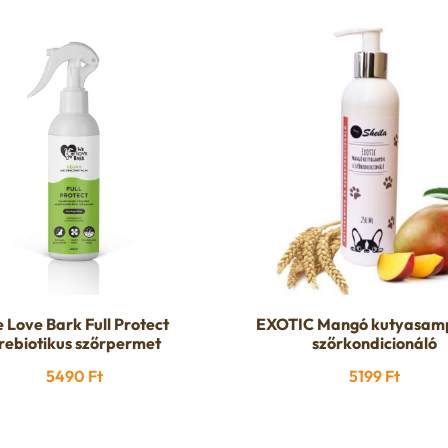
 Love Bark Full Protect
EXOTIC Mangó kutyasam
rebiotikus szőrpermet
szőrkondicionáló
5490
Ft
5199
Ft