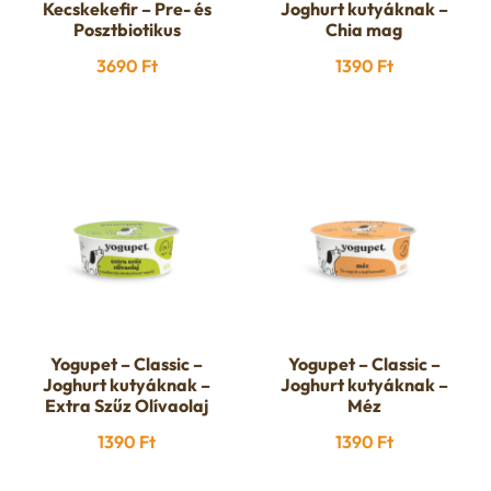
Jutalomfalatok
n
Kecskekefir – Pre- és
Joghurt kutyáknak –
l
i
Posztbiotikus
Chia mag
c
d
d
Yogupet
3690
Ft
1390
Ft
l
h
c
m
d
Ápolás
i
h
e
m
Gazdiknak
l
i
n
e
E
d
Őszi avar takarítás
l
u
n
x
m
d
u
p
e
m
Yogupet – Classic –
Yogupet – Classic –
a
Joghurt kutyáknak –
Joghurt kutyáknak –
n
Extra Szűz Olívaolaj
Méz
e
n
1390
Ft
1390
Ft
u
n
d