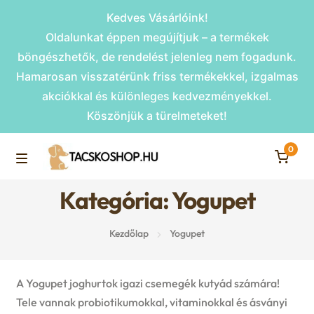
Kedves Vásárlóink!
Oldalunkat éppen megújítjuk – a termékek
böngészhetők, de rendelést jelenleg nem fogadunk.
Hamarosan visszatérünk friss termékekkel, izgalmas
akciókkal és különleges kedvezményekkel.
Köszönjük a türelmeteket!
0
Skip
Skip
to
to
M
navigation
content
Kategória: Yogupet
Rámpák
e
Kezdőlap
Yogupet
Fekhelyek
n
u
Kiemelt ajánlatok
A Yogupet joghurtok igazi csemegék kutyád számára!
Tele vannak probiotikumokkal, vitaminokkal és ásványi