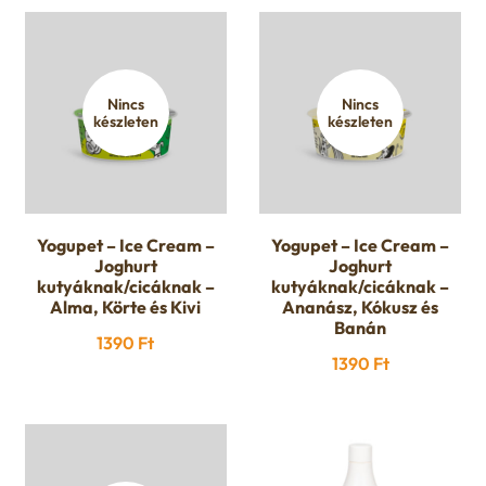
u
c
h
Nincs
Nincs
készleten
készleten
i
l
d
Yogupet – Ice Cream –
Yogupet – Ice Cream –
Joghurt
Joghurt
kutyáknak/cicáknak –
kutyáknak/cicáknak –
m
Alma, Körte és Kivi
Ananász, Kókusz és
Banán
1390
Ft
e
1390
Ft
n
u