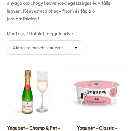
Kutyaruha
anyagokkal, hogy kedvenced egészséges és vitális
legyen. Kényeztesd őt egy finom és tápláló
E
Játék
jutalomfalattal!
x
E
Mind a(z) 11 találat megjelenítve
Akció
p
x
Felszerelés
a
p
E
Eledelek
n
a
x
E
d
Smoothie
n
p
x
c
d
Táplálékkiegészítők
a
p
h
c
Nedves eledelek
n
a
i
h
Yogupet – Champ & Pet –
Yogupet – Classic –
d