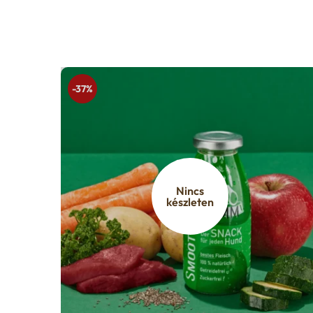
-37%
Nincs
készleten