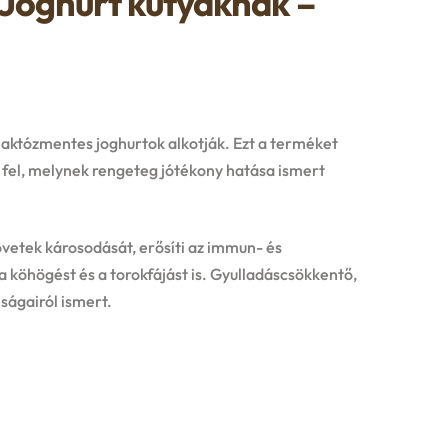
 Joghurt kutyáknak –
 laktózmentes joghurtok alkotják. Ezt a terméket
 fel, melynek rengeteg jótékony hatása ismert
zövetek károsodását, erősíti az immun- és
a köhögést és a torokfájást is.
Gyulladáscsökkentő,
nságairól ismert.