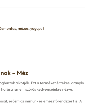
tózmentes
,
mézes
,
yogupet
knak – Méz
joghurtok alkotják. Ezt a terméket értékes, aranyló
y hatása ismert szőrös kedvenceinkre nézve.
dását, erősíti az immun- és emésztőrendszert is. A