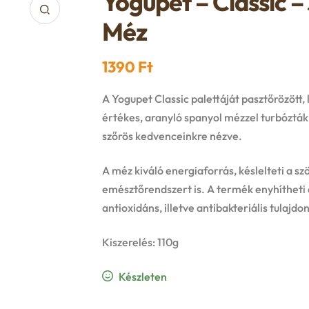
Yogupet – Classic –
Méz
1390
Ft
A Yogupet Classic palettáját pasztőrözött,
értékes, aranyló spanyol mézzel turbózták
szőrös kedvenceinkre nézve.
A méz kiváló energiaforrás, késlelteti a s
emésztőrendszert is. A termék e
nyhítheti 
antioxidáns, illetve antibakteriális tulajdo
Kiszerelés: 110g
Készleten