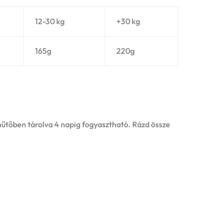
12-30 kg
+30 kg
165g
220g
 hűtőben tárolva 4 napig fogyasztható. Rázd össze