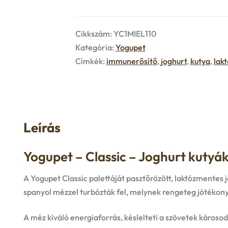
Cikkszám:
YC1MIEL110
Kategória:
Yogupet
Címkék:
immunerősítő
,
joghurt
,
kutya
,
lak
Leírás
Yogupet – Classic – Joghurt kutyá
A Yogupet Classic palettáját pasztőrözött, laktózmentes 
spanyol mézzel turbózták fel, melynek rengeteg jótékon
A méz kiváló energiaforrás, késlelteti a szövetek károso