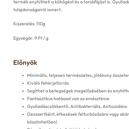
termék e
nyhítheti a köhögést és a torokfájást is.
Gyulladá
tulajdonságairól ismert.
Kiszerelés: 110g
Egységár: 9 Ft / g
Előnyök
Minimális, teljesen természetes, jótékony összete
Kiváló fehérjeforrás
Segíthet a betegségek megelőzésében és enyhíthet
Fantasztikus hatással van az emésztésre
Gyulladáscsökkentő, Antibakteriális, Antioxidáns
Desszertként, étkezések felturbózására vagy aká
köszönhetően)