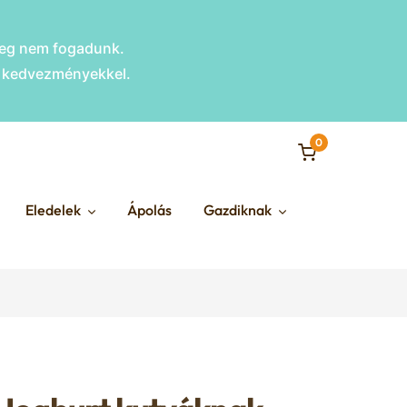
nleg nem fogadunk.
s kedvezményekkel.
0
Eledelek
Ápolás
Gazdiknak