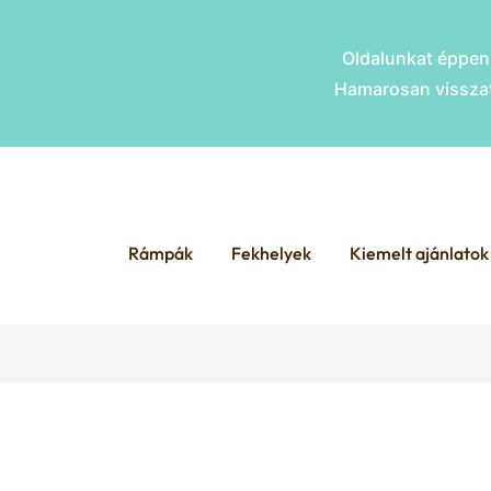
Oldalunkat éppen 
Hamarosan visszat
Skip
Skip
to
to
Rámpák
Fekhelyek
Kiemelt ajánlatok
navigation
content