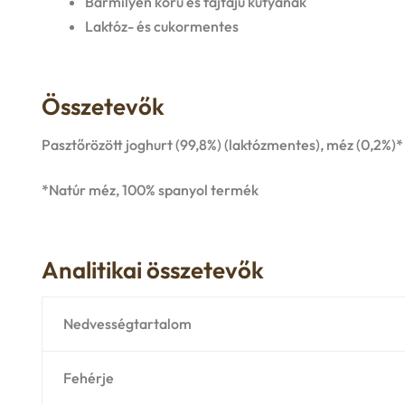
Bármilyen korú és fajtájú kutyának
Laktóz- és cukormentes
Összetevők
Pasztőrözött joghurt (99,8%) (laktózmentes), méz (0,2%)*
*Natúr méz, 100% spanyol termék
Analitikai összetevők
Nedvességtartalom
Fehérje