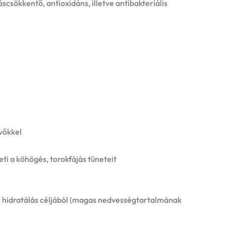
scsökkentő, antioxidáns, illetve antibakteriális
vőkkel
i a köhögés, torokfájás tüneteit
r hidratálás céljából (magas nedvességtartalmának