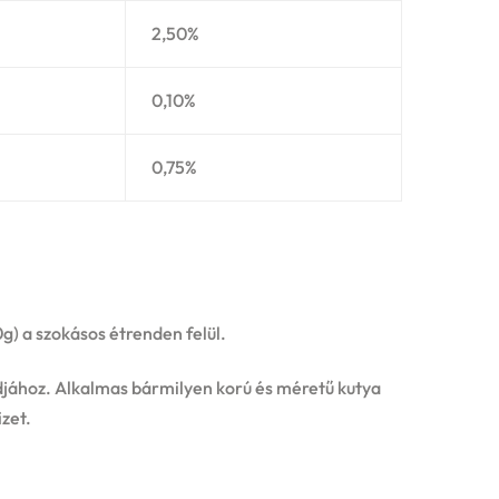
2,50%
0,10%
0,75%
g) a szokásos étrenden felül.
módjához. Alkalmas bármilyen korú és méretű kutya
izet.