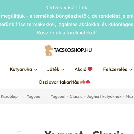
Kedves Vásárlóink!
megújítjuk – a termékek böngészhetők, de rendelést jele
érünk friss termékekkel, izgalmas akciókkal és különlege
Köszönjük a türelmeteket!
Kutyaruha
Játék
Akció
Felszerelés
Őszi avar takarítás
Kezdőlap
Yogupet
Yogupet – Classic – Joghurt kutyáknak – Méz