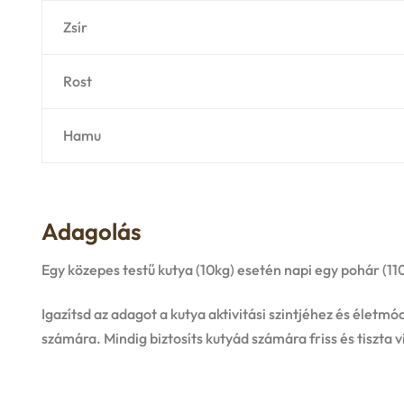
Zsír
Rost
Hamu
Adagolás
Egy közepes testű kutya (10kg) esetén napi egy pohár (110
Igazítsd az adagot a kutya aktivitási szintjéhez és élet
számára. Mindig biztosíts kutyád számára friss és tiszta v