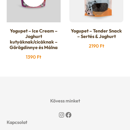
u
e
n
Yogupet – Ice Cream –
Yogupet – Tender Snack
Joghurt
– Sertés & Joghurt
u
kutyáknak/cicáknak –
2190
Ft
Görögdinnye és Málna
1390
Ft
Kövess minket
Instagram
Facebook
Kapcsolat