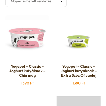
Kutyaruha
E
Játék
x
E
Akció
p
x
Felszerelés
a
p
E
Eledelek
n
a
x
E
d
Yogupet – Classic –
Yogupet – Classic –
Ápolás
n
Joghurt kutyáknak –
Joghurt kutyáknak –
p
x
Chia mag
Extra Szűz Olívaolaj
c
d
Gazdiknak
a
1390
Ft
1390
Ft
p
h
c
E
Őszi avar takarítás
n
a
i
h
x
d