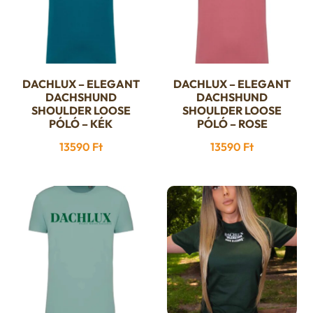
termékoldalon
választhatók
ki
DACHLUX – ELEGANT
DACHLUX – ELEGANT
Ennek
Ennek
DACHSHUND
DACHSHUND
a
a
SHOULDER LOOSE
SHOULDER LOOSE
PÓLÓ – KÉK
terméknek
PÓLÓ – ROSE
terméknek
több
több
13590
Ft
13590
Ft
variációja
variációja
van.
van.
A
A
változatok
változatok
a
a
termékoldalon
termékoldalon
választhatók
választhatók
ki
ki