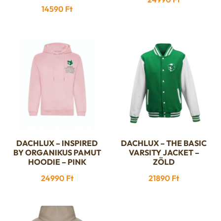
több
több
14590
Ft
variációja
variációja
van.
van.
A
A
változatok
változatok
a
a
termékoldalon
termékoldalon
választhatók
választhatók
ki
ki
DACHLUX – INSPIRED
DACHLUX – THE BASIC
Ennek
Ennek
BY ORGANIKUS PAMUT
VARSITY JACKET –
a
a
HOODIE – PINK
ZÖLD
terméknek
terméknek
24990
Ft
21890
Ft
több
több
variációja
variációja
van.
van.