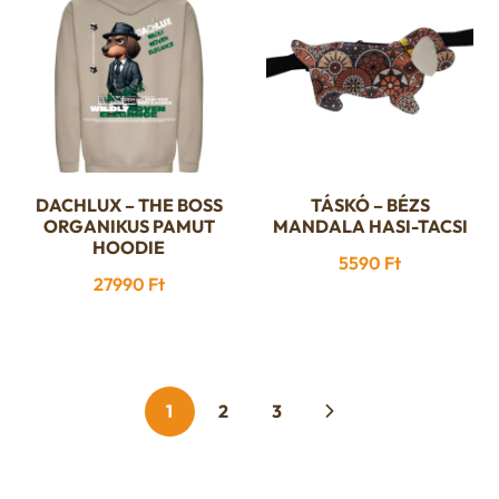
A
A
változatok
változatok
a
a
termékoldalon
termékoldalon
választhatók
választhatók
ki
ki
DACHLUX – THE BOSS
TÁSKÓ – BÉZS
Ennek
ORGANIKUS PAMUT
MANDALA HASI-TACSI
a
HOODIE
5590
Ft
terméknek
27990
Ft
több
variációja
van.
A
1
2
3
változatok
a
termékoldalon