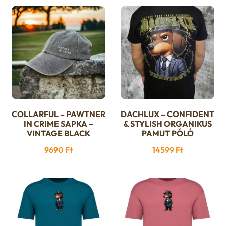
u
e
n
u
COLLARFUL – PAWTNER
DACHLUX – CONFIDENT
Ennek
IN CRIME SAPKA –
& STYLISH ORGANIKUS
a
VINTAGE BLACK
PAMUT PÓLÓ
terméknek
9690
Ft
14599
Ft
több
variációja
van.
A
változatok
a