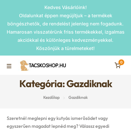
Kedves Vásárlóink!
Oldalunkat éppen megújítjuk – a termékek
böngészhetők, de rendelést jelenleg nem fogadunk.
Hamarosan visszatérünk friss termékekkel, izgalmas
akciókkal és különleges kedvezményekkel.
Köszönjük a türelmeteket!
0
Skip
Skip
to
to
M
navigation
content
Kategória: Gazdiknak
Rámpák
e
Kezdőlap
Gazdiknak
Fekhelyek
n
u
Kiemelt ajánlatok
Szeretnél meglepni egy kutyás ismerősödet vagy
egyszerűen magadat lepnéd meg? Válassz egyedi