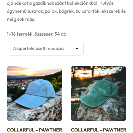
Kutyaruha
ajándékot a gazdiknak szánt kollekciónkból! Kutyás
ágyneműhuzatok, pólók, bögrék, kulcstartók, ékszerek és
E
Játék
még sok más.
x
E
1–16 termék, összesen 34 db
Akció
p
x
Felszerelés
a
p
E
Eledelek
n
a
x
E
d
Ápolás
n
p
x
c
d
Gazdiknak
a
p
h
c
E
Őszi avar takarítás
n
a
i
h
x
COLLARFUL – PAWTNER
COLLARFUL – PAWTNER
d