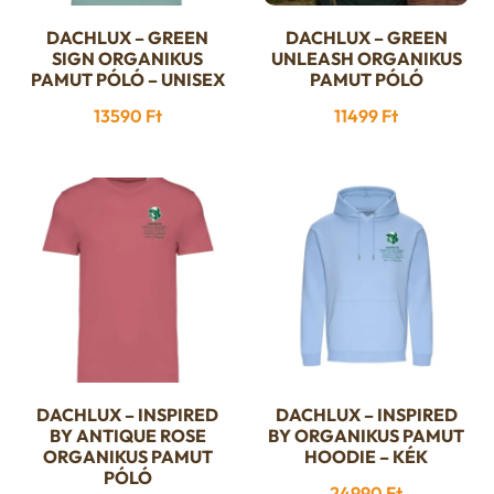
DACHLUX – GREEN
DACHLUX – GREEN
Ennek
Ennek
SIGN ORGANIKUS
UNLEASH ORGANIKUS
a
a
PAMUT PÓLÓ – UNISEX
PAMUT PÓLÓ
terméknek
terméknek
13590
Ft
11499
Ft
több
több
variációja
variációja
van.
van.
A
A
változatok
változatok
a
a
termékoldalon
termékoldalon
választhatók
választhatók
ki
ki
DACHLUX – INSPIRED
DACHLUX – INSPIRED
Ennek
Ennek
BY ANTIQUE ROSE
BY ORGANIKUS PAMUT
a
a
ORGANIKUS PAMUT
HOODIE – KÉK
PÓLÓ
terméknek
terméknek
24990
Ft