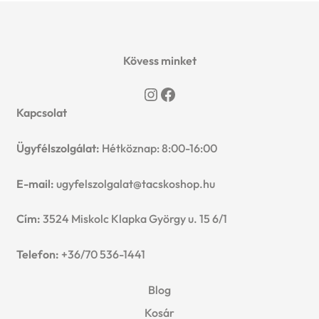
választhatók
ki
Kövess minket
Instagram
Facebook
Kapcsolat
Ügyfélszolgálat:
Hétköznap: 8:00-16:00
E-mail:
ugyfelszolgalat@tacskoshop.hu
Cím:
3524 Miskolc Klapka György u. 15 6/1
Telefon:
+36/70 536-1441
Blog
Kosár