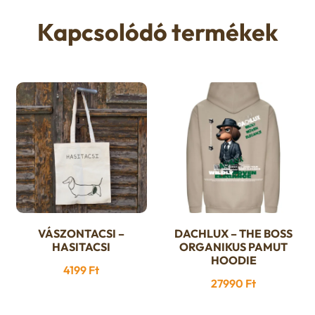
Kapcsolódó termékek
VÁSZONTACSI –
DACHLUX – THE BOSS
Ennek
HASITACSI
ORGANIKUS PAMUT
a
HOODIE
4199
Ft
terméknek
27990
Ft
több
variációja