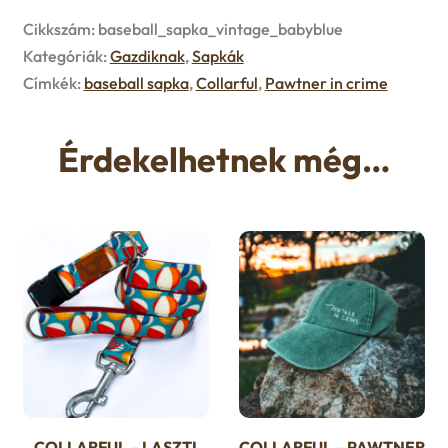
u
Cikkszám:
baseball_sapka_vintage_babyblue
e
Kategóriák:
Gazdiknak
,
Sapkák
n
Címkék:
baseball sapka
,
Collarful
,
Pawtner in crime
u
Érdekelhetnek még…
COLLARFUL – LASZTI
COLLARFUL – PAWTNER