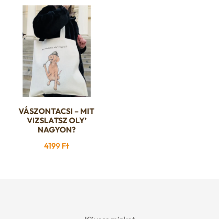
van.
A
változatok
a
termékoldalon
választhatók
ki
VÁSZONTACSI – MIT
VIZSLATSZ OLY’
NAGYON?
4199
Ft