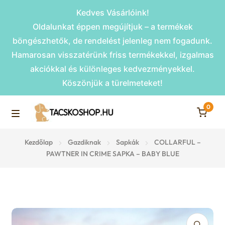
Kedves Vásárlóink!
Oldalunkat éppen megújítjuk – a termékek
böngészhetők, de rendelést jelenleg nem fogadunk.
Hamarosan visszatérünk friss termékekkel, izgalmas
akciókkal és különleges kedvezményekkel.
Köszönjük a türelmeteket!
0
Skip
Skip
to
to
M
navigation
content
Rámpák
Kezdőlap
Gazdiknak
Sapkák
COLLARFUL –
e
PAWTNER IN CRIME SAPKA – BABY BLUE
Fekhelyek
n
u
Kiemelt ajánlatok