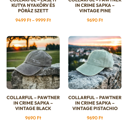
Ennek
KUTYA NYAKÖRV ÉS
IN CRIME SAPKA –
a
PÓRÁZ SZETT
VINTAGE PINE
terméknek
Ártartomány:
9499
Ft
–
9999
Ft
9690
Ft
több
9499 Ft
variációja
-
van.
9999 Ft
A
változatok
a
termékoldalon
választhatók
ki
COLLARFUL – PAWTNER
COLLARFUL – PAWTNER
IN CRIME SAPKA –
IN CRIME SAPKA –
VINTAGE BLACK
VINTAGE PISTACHIO
9690
Ft
9690
Ft