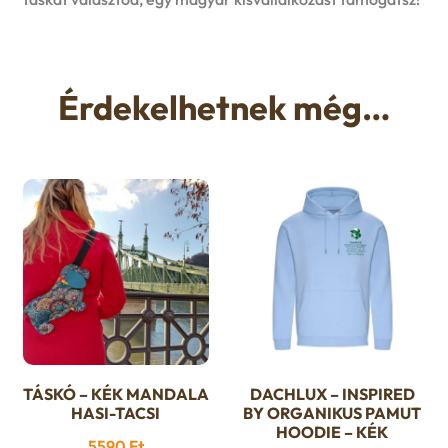
Érdekelhetnek még…
TÁSKÓ – KÉK MANDALA
DACHLUX – INSPIRED
Ennek
HASI-TACSI
BY ORGANIKUS PAMUT
a
HOODIE – KÉK
5590
Ft