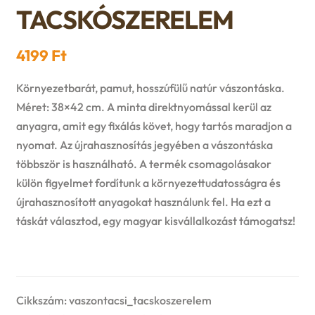
n
l
TACSKÓSZERELEM
i
p
c
d
d
l
a
4199
Ft
h
c
m
d
n
Környezetbarát, pamut, hosszúfülű natúr vászontáska.
i
h
e
Méret: 38×42 cm. A minta direktnyomással kerül az
m
d
l
anyagra, amit egy fixálás követ, hogy tartós maradjon a
i
n
e
nyomat. Az újrahasznosítás jegyében a vászontáska
c
d
többször is használható. A termék csomagolásakor
l
u
n
h
külön figyelmet fordítunk a környezettudatosságra és
m
d
újrahasznosított anyagokat használunk fel. Ha ezt a
u
i
táskát választod, egy magyar kisvállalkozást támogatsz!
e
m
l
n
e
d
u
n
Cikkszám:
vaszontacsi_tacskoszerelem
m