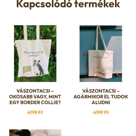
Kapcsolódó termékek
A
változatok
a
termékoldalon
választhatók
ki
VÁSZONTACSI –
VÁSZONTACSI –
OKOSABB VAGY, MINT
AGÁRMIKOR EL TUDOK
EGY BORDER COLLIE?
ALUDNI
4199
Ft
4199
Ft