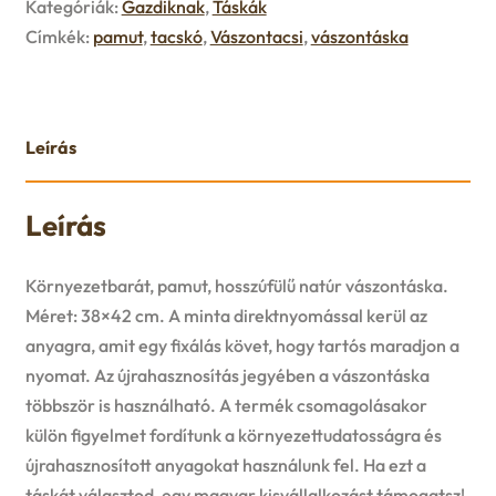
Kategóriák:
Gazdiknak
,
Táskák
u
Címkék:
pamut
,
tacskó
,
Vászontacsi
,
vászontáska
e
n
u
Leírás
Leírás
Környezetbarát, pamut, hosszúfülű natúr vászontáska.
Méret: 38×42 cm. A minta direktnyomással kerül az
anyagra, amit egy fixálás követ, hogy tartós maradjon a
nyomat. Az újrahasznosítás jegyében a vászontáska
többször is használható. A termék csomagolásakor
külön figyelmet fordítunk a környezettudatosságra és
újrahasznosított anyagokat használunk fel. Ha ezt a
táskát választod, egy magyar kisvállalkozást támogatsz!