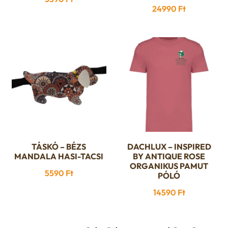
terméknek
24990
Ft
több
variációja
van.
A
változatok
a
termékoldalon
választhatók
ki
TÁSKÓ – BÉZS
DACHLUX – INSPIRED
Ennek
MANDALA HASI-TACSI
BY ANTIQUE ROSE
a
ORGANIKUS PAMUT
5590
Ft
PÓLÓ
terméknek
több
14590
Ft
variációja
van.