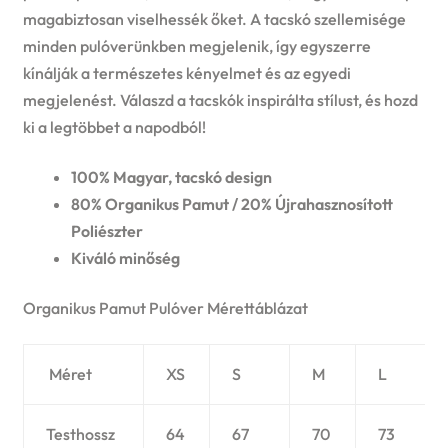
magabiztosan viselhessék őket. A tacskó szellemisége
minden pulóverünkben megjelenik, így egyszerre
kínálják a természetes kényelmet és az egyedi
megjelenést. Válaszd a tacskók inspirálta stílust, és hozd
ki a legtöbbet a napodból!
100% Magyar, tacskó design
80% Organikus Pamut / 20% Újrahasznosított
Poliészter
Kiváló minőség
Organikus Pamut Pulóver Mérettáblázat
Méret
XS
S
M
L
Testhossz
64
67
70
73