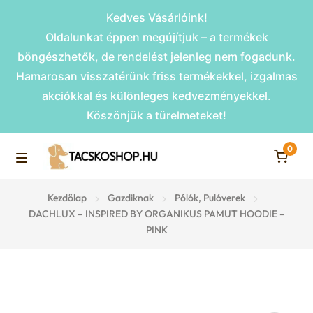
Kedves Vásárlóink!
Oldalunkat éppen megújítjuk – a termékek
böngészhetők, de rendelést jelenleg nem fogadunk.
Hamarosan visszatérünk friss termékekkel, izgalmas
akciókkal és különleges kedvezményekkel.
Köszönjük a türelmeteket!
0
Skip
Skip
to
to
M
navigation
content
Rámpák
Kezdőlap
Gazdiknak
Pólók, Pulóverek
e
DACHLUX – INSPIRED BY ORGANIKUS PAMUT HOODIE –
PINK
Fekhelyek
n
u
Kiemelt ajánlatok