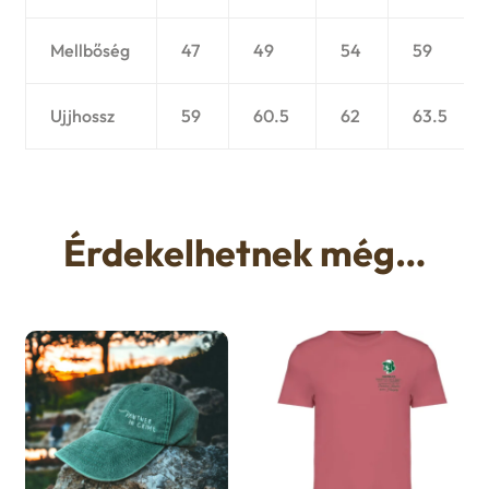
Mellbőség
47
49
54
59
Ujjhossz
59
60.5
62
63.5
Érdekelhetnek még…