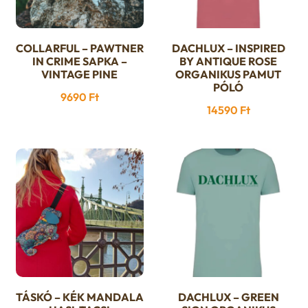
COLLARFUL – PAWTNER
DACHLUX – INSPIRED
Ennek
IN CRIME SAPKA –
BY ANTIQUE ROSE
a
VINTAGE PINE
ORGANIKUS PAMUT
PÓLÓ
terméknek
9690
Ft
több
14590
Ft
variációja
van.
A
változatok
a
termékoldalon
választhatók
ki
TÁSKÓ – KÉK MANDALA
DACHLUX – GREEN
Ennek