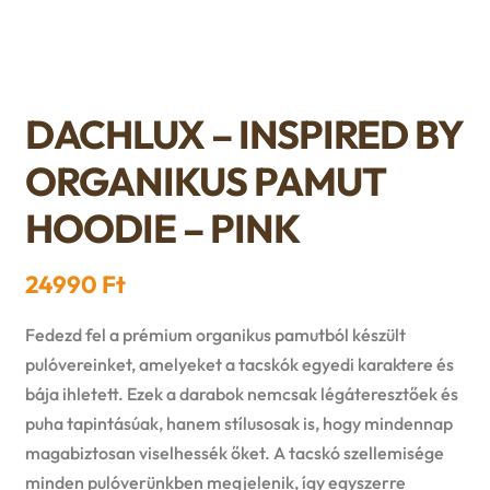
n
l
i
p
c
d
d
l
a
h
c
m
DACHLUX – INSPIRED BY
d
n
i
h
e
ORGANIKUS PAMUT
m
d
l
i
n
HOODIE – PINK
e
c
d
l
u
n
h
24990
Ft
m
d
u
i
Fedezd fel a prémium organikus pamutból készült
e
m
pulóvereinket, amelyeket a tacskók egyedi karaktere és
l
bája ihletett. Ezek a darabok nemcsak légáteresztőek és
n
e
puha tapintásúak, hanem stílusosak is, hogy mindennap
d
u
magabiztosan viselhessék őket. A tacskó szellemisége
n
m
minden pulóverünkben megjelenik, így egyszerre