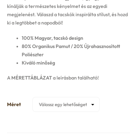
u
kínálják a természetes kényelmet és az egyedi
e
megjelenést. Válaszd a tacskók inspirálta stílust, és hozd
ki a legtöbbet a napodból!
n
100% Magyar, tacskó design
u
80% Organikus Pamut / 20% Újrahasznosított
Poliészter
Kiváló minőség
A
MÉRETTÁBLÁZAT
a leírásban található!
Méret