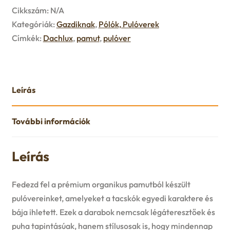
Cikkszám:
N/A
Kategóriák:
Gazdiknak
,
Pólók, Pulóverek
Címkék:
Dachlux
,
pamut
,
pulóver
Leírás
További információk
Leírás
Fedezd fel a prémium organikus pamutból készült
pulóvereinket, amelyeket a tacskók egyedi karaktere és
bája ihletett. Ezek a darabok nemcsak légáteresztőek és
puha tapintásúak, hanem stílusosak is, hogy mindennap