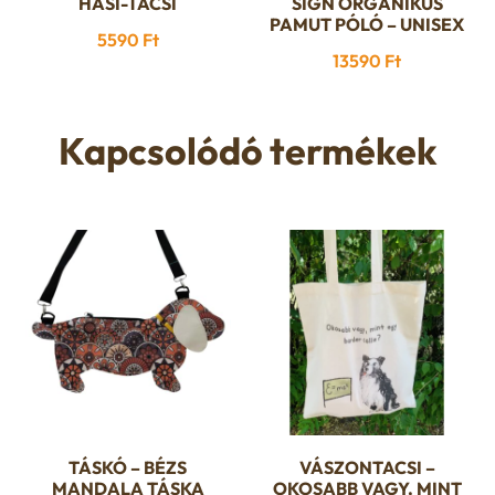
HASI-TACSI
SIGN ORGANIKUS
a
PAMUT PÓLÓ – UNISEX
5590
Ft
terméknek
13590
Ft
több
variációja
van.
Kapcsolódó termékek
A
változatok
a
termékoldalon
választhatók
ki
TÁSKÓ – BÉZS
VÁSZONTACSI –
MANDALA TÁSKA
OKOSABB VAGY, MINT