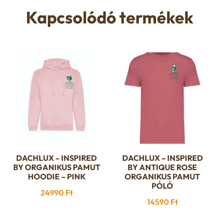
Kapcsolódó termékek
DACHLUX – INSPIRED
DACHLUX – INSPIRED
Ennek
Ennek
BY ORGANIKUS PAMUT
BY ANTIQUE ROSE
a
a
HOODIE – PINK
ORGANIKUS PAMUT
terméknek
PÓLÓ
terméknek
24990
Ft
több
több
14590
Ft
variációja
variációja