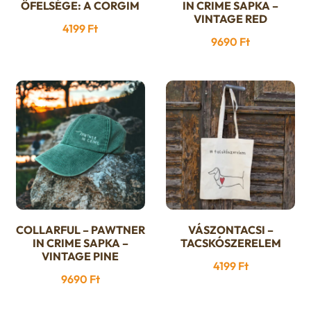
ŐFELSÉGE: A CORGIM
IN CRIME SAPKA –
VINTAGE RED
4199
Ft
9690
Ft
COLLARFUL – PAWTNER
VÁSZONTACSI –
IN CRIME SAPKA –
TACSKÓSZERELEM
VINTAGE PINE
4199
Ft
9690
Ft