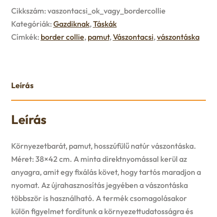
u
Cikkszám:
vaszontacsi_ok_vagy_bordercollie
e
Kategóriák:
Gazdiknak
,
Táskák
Címkék:
border collie
,
pamut
,
Vászontacsi
,
vászontáska
n
u
Leírás
Leírás
Környezetbarát, pamut, hosszúfülű natúr vászontáska.
Méret: 38×42 cm. A minta direktnyomással kerül az
anyagra, amit egy fixálás követ, hogy tartós maradjon a
nyomat. Az újrahasznosítás jegyében a vászontáska
többször is használható. A termék csomagolásakor
külön figyelmet fordítunk a környezettudatosságra és