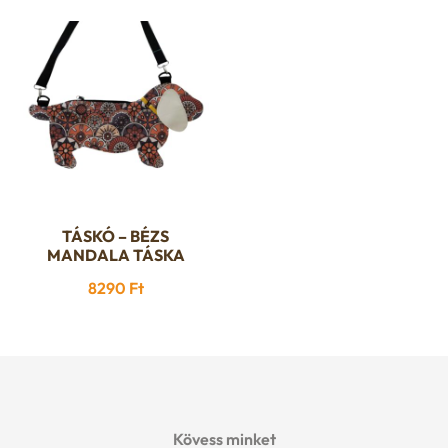
van.
van.
A
A
változatok
változatok
a
a
termékoldalon
termékoldalon
választhatók
választhatók
ki
ki
TÁSKÓ – BÉZS
MANDALA TÁSKA
8290
Ft
Kövess minket