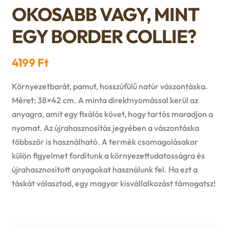
n
l
OKOSABB VAGY, MINT
i
p
c
d
d
EGY BORDER COLLIE?
l
a
h
c
m
d
n
4199
Ft
i
h
e
m
d
Környezetbarát, pamut, hosszúfülű natúr vászontáska.
l
i
n
Méret: 38×42 cm. A minta direktnyomással kerül az
e
c
anyagra, amit egy fixálás követ, hogy tartós maradjon a
d
l
u
nyomat. Az újrahasznosítás jegyében a vászontáska
n
h
m
többször is használható. A termék csomagolásakor
d
u
i
külön figyelmet fordítunk a környezettudatosságra és
e
m
újrahasznosított anyagokat használunk fel. Ha ezt a
l
táskát választod, egy magyar kisvállalkozást támogatsz!
n
e
d
u
n
m