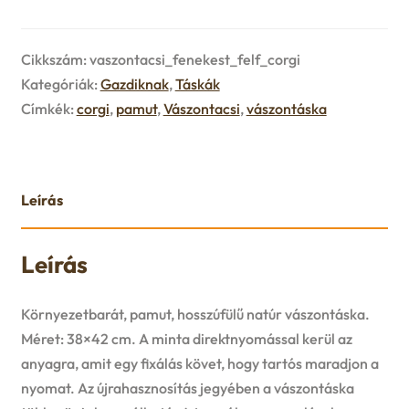
u
e
Cikkszám:
vaszontacsi_fenekest_felf_corgi
n
Kategóriák:
Gazdiknak
,
Táskák
Címkék:
corgi
,
pamut
,
Vászontacsi
,
vászontáska
u
Leírás
Leírás
Környezetbarát, pamut, hosszúfülű natúr vászontáska.
Méret: 38×42 cm. A minta direktnyomással kerül az
anyagra, amit egy fixálás követ, hogy tartós maradjon a
nyomat. Az újrahasznosítás jegyében a vászontáska