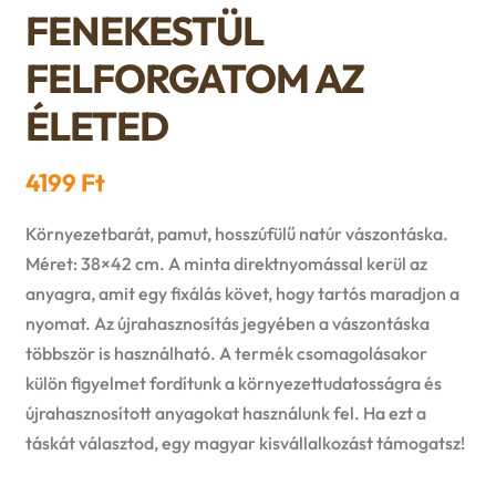
n
l
FENEKESTÜL
i
p
c
d
d
FELFORGATOM AZ
l
a
h
c
ÉLETED
m
d
n
i
h
e
m
4199
Ft
d
l
i
n
e
c
Környezetbarát, pamut, hosszúfülű natúr vászontáska.
d
l
Méret: 38×42 cm. A minta direktnyomással kerül az
u
n
h
anyagra, amit egy fixálás követ, hogy tartós maradjon a
m
d
nyomat. Az újrahasznosítás jegyében a vászontáska
u
i
e
többször is használható. A termék csomagolásakor
m
külön figyelmet fordítunk a környezettudatosságra és
l
n
e
újrahasznosított anyagokat használunk fel. Ha ezt a
d
táskát választod, egy magyar kisvállalkozást támogatsz!
u
n
m