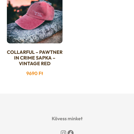
változatok
a
termékoldalon
választhatók
ki
COLLARFUL – PAWTNER
IN CRIME SAPKA –
VINTAGE RED
9690
Ft
Kövess minket
Instagram
Facebook