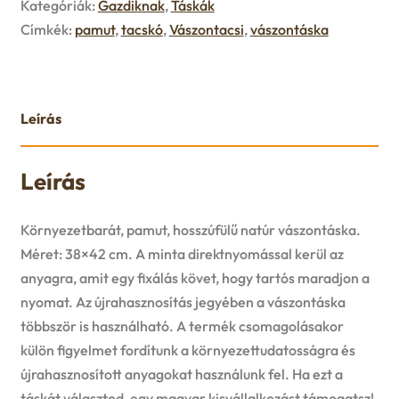
Kategóriák:
Gazdiknak
,
Táskák
u
Címkék:
pamut
,
tacskó
,
Vászontacsi
,
vászontáska
e
n
u
Leírás
Leírás
Környezetbarát, pamut, hosszúfülű natúr vászontáska.
Méret: 38×42 cm. A minta direktnyomással kerül az
anyagra, amit egy fixálás követ, hogy tartós maradjon a
nyomat. Az újrahasznosítás jegyében a vászontáska
többször is használható. A termék csomagolásakor
külön figyelmet fordítunk a környezettudatosságra és
újrahasznosított anyagokat használunk fel. Ha ezt a
táskát választod, egy magyar kisvállalkozást támogatsz!