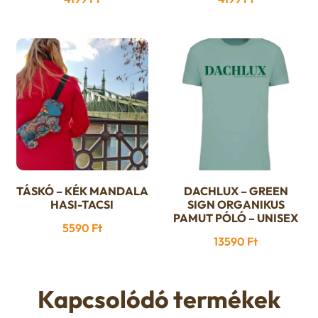
TÁSKÓ – KÉK MANDALA
DACHLUX – GREEN
Ennek
HASI-TACSI
SIGN ORGANIKUS
a
PAMUT PÓLÓ – UNISEX
5590
Ft
terméknek
13590
Ft
több
variációja
van.
Kapcsolódó termékek
A