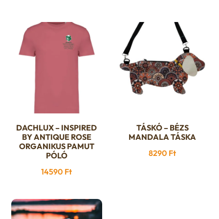
változatok
a
termékoldalon
választhatók
ki
DACHLUX – INSPIRED
TÁSKÓ – BÉZS
Ennek
BY ANTIQUE ROSE
MANDALA TÁSKA
a
ORGANIKUS PAMUT
8290
Ft
PÓLÓ
terméknek
több
14590
Ft
variációja
van.
A