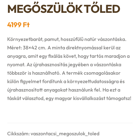
n
l
MEGŐSZÜLÖK TŐLED
i
p
c
d
d
l
a
4199
Ft
h
c
m
d
n
Környezetbarát, pamut, hosszúfülű natúr vászontáska.
i
h
e
Méret: 38×42 cm. A minta direktnyomással kerül az
m
d
l
anyagra, amit egy fixálás követ, hogy tartós maradjon a
i
n
e
nyomat. Az újrahasznosítás jegyében a vászontáska
c
d
többször is használható. A termék csomagolásakor
l
u
n
h
külön figyelmet fordítunk a környezettudatosságra és
m
d
újrahasznosított anyagokat használunk fel. Ha ezt a
u
i
táskát választod, egy magyar kisvállalkozást támogatsz!
e
m
l
n
e
d
u
n
Cikkszám:
vaszontacsi_megoszulok_toled
m