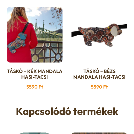
u
e
n
u
TÁSKÓ – KÉK MANDALA
TÁSKÓ – BÉZS
HASI-TACSI
MANDALA HASI-TACSI
5590
Ft
5590
Ft
Kapcsolódó termékek