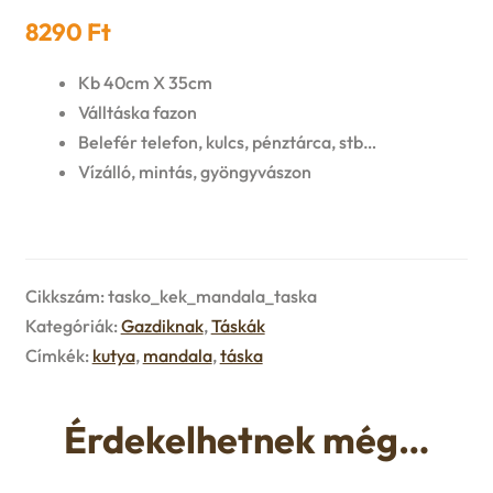
n
l
i
p
8290
Ft
c
d
d
l
a
Kb 40cm X 35cm
h
c
Válltáska fazon
m
d
n
Belefér telefon, kulcs, pénztárca, stb…
i
h
e
Vízálló, mintás, gyöngyvászon
m
d
l
i
n
e
c
d
l
u
n
h
Cikkszám:
tasko_kek_mandala_taska
m
d
Kategóriák:
Gazdiknak
,
Táskák
u
i
e
Címkék:
kutya
,
mandala
,
táska
m
l
n
e
Érdekelhetnek még…
d
u
n
m