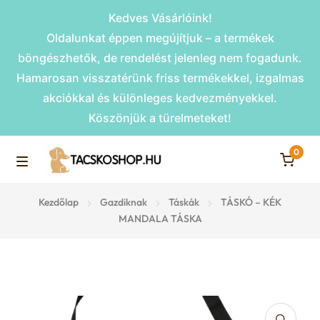
Kedves Vásárlóink!
Oldalunkat éppen megújítjuk – a termékek
böngészhetők, de rendelést jelenleg nem fogadunk.
Hamarosan visszatérünk friss termékekkel, izgalmas
akciókkal és különleges kedvezményekkel.
Köszönjük a türelmeteket!
0
Skip
Skip
to
to
M
navigation
content
Rámpák
Kezdőlap
Gazdiknak
Táskák
TÁSKÓ – KÉK
e
MANDALA TÁSKA
Fekhelyek
n
u
Kiemelt ajánlatok