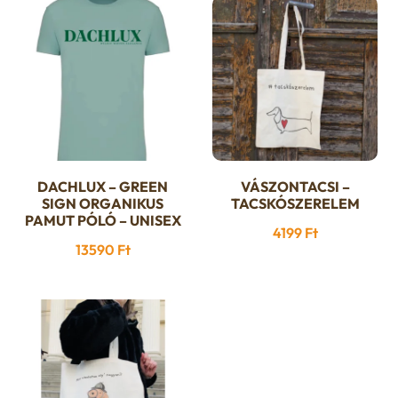
DACHLUX – GREEN
VÁSZONTACSI –
Ennek
SIGN ORGANIKUS
TACSKÓSZERELEM
a
PAMUT PÓLÓ – UNISEX
4199
Ft
terméknek
13590
Ft
több
variációja
van.
A
változatok
a