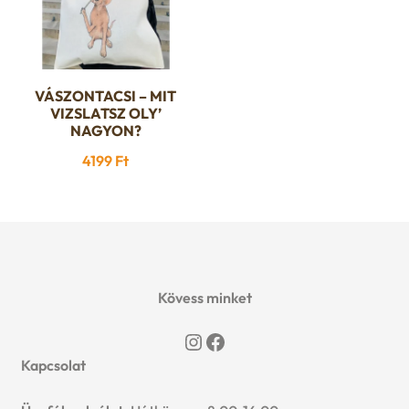
termékoldalon
választhatók
ki
VÁSZONTACSI – MIT
VIZSLATSZ OLY’
NAGYON?
4199
Ft
Kövess minket
Instagram
Facebook
Kapcsolat