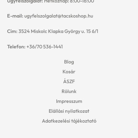
Ügyfélszolgálat:
Hétköznap: 8:00-16:00
E-mail:
ugyfelszolgalat@tacskoshop.hu
Cím:
3524 Miskolc Klapka György u. 15 6/1
Telefon:
+36/70 536-1441
Blog
Kosár
ÁSZF
Rólunk
Impresszum
Elállási nyilatkozat
Adatkezelési tájékoztató