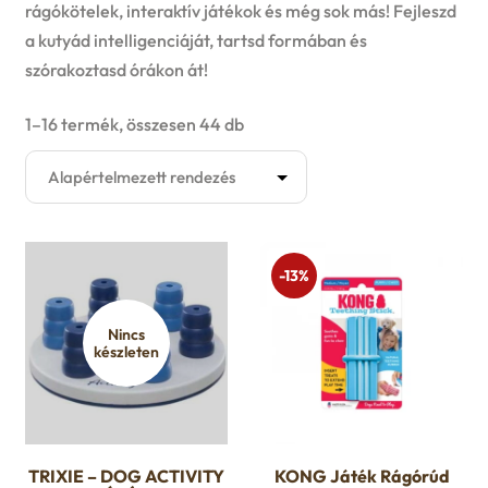
Kutyaruha
rágókötelek, interaktív játékok és még sok más! Fejleszd
a kutyád intelligenciáját, tartsd formában és
E
Játék
szórakoztasd órákon át!
x
E
1–16 termék, összesen 44 db
Akció
p
x
Felszerelés
a
p
E
Eledelek
n
a
-13%
x
E
d
Ápolás
n
p
Nincs
x
c
készleten
d
Gazdiknak
a
p
h
c
E
Őszi avar takarítás
n
a
i
h
x
TRIXIE – DOG ACTIVITY
KONG Játék Rágórúd
d