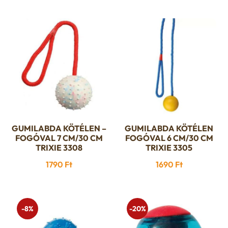
price
price
was:
is:
was:
is:
1190 Ft.
999 Ft.
1390 Ft.
1190 Ft.
GUMILABDA KÖTÉLEN –
GUMILABDA KÖTÉLEN
FOGÓVAL 7 CM/30 CM
FOGÓVAL 6 CM/30 CM
TRIXIE 3308
TRIXIE 3305
1790
Ft
1690
Ft
-8%
-20%