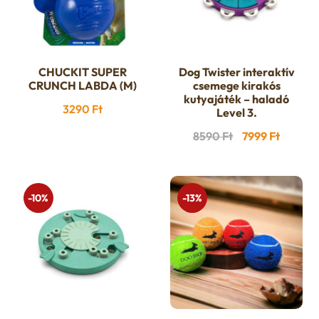
CHUCKIT SUPER
Dog Twister interaktív
CRUNCH LABDA (M)
csemege kirakós
kutyajáték – haladó
3290
Ft
Level 3.
Original
Curren
8590
Ft
7999
Ft
price
price
was:
is:
8590 Ft.
7999 Ft
-10%
-13%