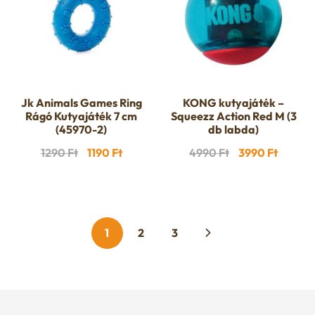
Jk Animals Games Ring
KONG kutyajáték –
Rágó Kutyajáték 7 cm
Squeezz Action Red M (3
(45970-2)
db labda)
Original
Current
Original
Curren
1290
Ft
1190
Ft
4990
Ft
3990
Ft
price
price
price
price
was:
is:
was:
is:
1290 Ft.
1190 Ft.
4990 Ft.
3990 Ft
1
2
3