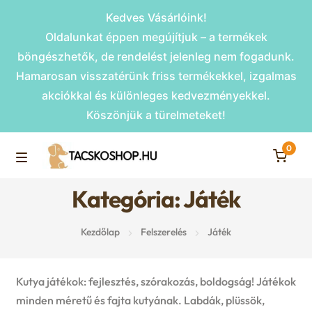
Kedves Vásárlóink!
Oldalunkat éppen megújítjuk – a termékek
böngészhetők, de rendelést jelenleg nem fogadunk.
Hamarosan visszatérünk friss termékekkel, izgalmas
akciókkal és különleges kedvezményekkel.
Köszönjük a türelmeteket!
0
Skip
Skip
to
to
M
navigation
content
Kategória: Játék
Rámpák
e
Kezdőlap
Felszerelés
Játék
Fekhelyek
n
u
Kiemelt ajánlatok
Kutya játékok: fejlesztés, szórakozás, boldogság! Játékok
minden méretű és fajta kutyának. Labdák, plüssök,