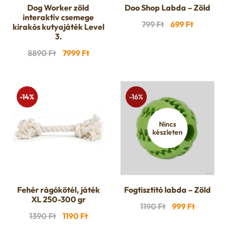
Dog Worker zöld
Doo Shop Labda – Zöld
interaktív csemege
Original
Current
799
Ft
699
Ft
kirakós kutyajáték Level
3.
price
price
was:
is:
Original
Current
8890
Ft
7999
Ft
799 Ft.
699 Ft.
price
price
was:
is:
8890 Ft.
7999 Ft.
-14%
-16%
Nincs
készleten
Fehér rágókötél, játék
Fogtisztító labda – Zöld
XL 250-300 gr
Original
Current
1190
Ft
999
Ft
Original
Current
1390
Ft
1190
Ft
price
price