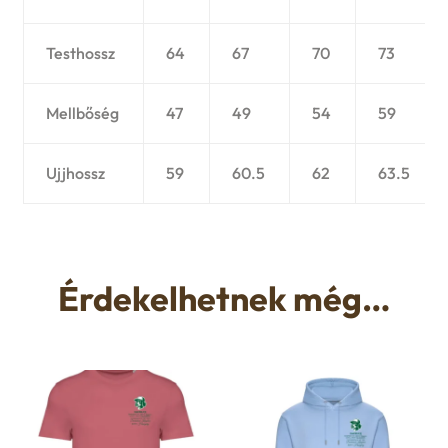
Testhossz
64
67
70
73
Mellbőség
47
49
54
59
Ujjhossz
59
60.5
62
63.5
Érdekelhetnek még…