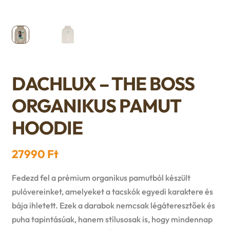
n
l
i
p
c
d
d
l
a
h
c
m
d
n
i
h
e
DACHLUX – THE BOSS
m
d
l
i
ORGANIKUS PAMUT
n
e
c
d
l
HOODIE
u
n
h
m
d
27990
Ft
u
i
e
m
Fedezd fel a prémium organikus pamutból készült
l
n
e
pulóvereinket, amelyeket a tacskók egyedi karaktere és
d
bája ihletett. Ezek a darabok nemcsak légáteresztőek és
u
n
puha tapintásúak, hanem stílusosak is, hogy mindennap
m