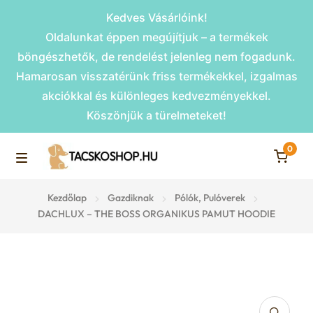
Kedves Vásárlóink!
Oldalunkat éppen megújítjuk – a termékek
böngészhetők, de rendelést jelenleg nem fogadunk.
Hamarosan visszatérünk friss termékekkel, izgalmas
akciókkal és különleges kedvezményekkel.
Köszönjük a türelmeteket!
0
Skip
Skip
to
to
M
navigation
content
Rámpák
Kezdőlap
Gazdiknak
Pólók, Pulóverek
e
DACHLUX – THE BOSS ORGANIKUS PAMUT HOODIE
Fekhelyek
n
u
Kiemelt ajánlatok