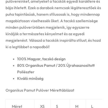
pulóvereinket, amelyeket a tacskók egyedi karaktere és
bája ihletett. Ezek a darabok nemcsak légáteresztőek és
puha tapintásúak, hanem stílusosak is, hogy mindennap
magabiztosan viselhessék őket. A tacskó szellemisége
minden pulóverünkben megjelenik, így egyszerre
kínálják a természetes kényelmet és az egyedi
megjelenést. Válaszd a tacskók inspirálta stílust, és hozd
ki a legtöbbet a napodból!
100% Magyar, tacskó design
80% Organikus Pamut / 20% Újrahasznosított
Poliészter
Kiváló minőség
Organikus Pamut Pulóver Mérettáblázat
Méret
XS
S
M
L