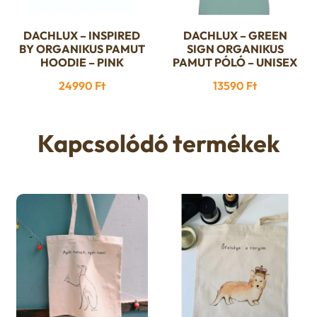
DACHLUX – INSPIRED
DACHLUX – GREEN
Ennek
Ennek
BY ORGANIKUS PAMUT
SIGN ORGANIKUS
a
a
HOODIE – PINK
PAMUT PÓLÓ – UNISEX
terméknek
terméknek
24990
Ft
13590
Ft
több
több
variációja
variációja
van.
van.
Kapcsolódó termékek
A
A
változatok
változatok
a
a
termékoldalon
termékoldalon
választhatók
választhatók
ki
ki