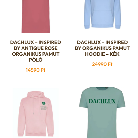
DACHLUX – INSPIRED
DACHLUX – INSPIRED
Ennek
Ennek
BY ANTIQUE ROSE
BY ORGANIKUS PAMUT
a
a
ORGANIKUS PAMUT
HOODIE – KÉK
PÓLÓ
terméknek
terméknek
24990
Ft
több
több
14590
Ft
variációja
variációja
van.
van.
A
A
változatok
változatok
a
a
termékoldalon
termékoldalon
választhatók
választhatók
ki
ki