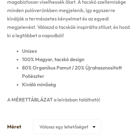
magabiztosan viselhessék őket. A tacskó szellemisége
u
minden pulóverünkben megjelenik, így egyszerre
e
kínálják a természetes kényelmet és az egyedi
n
megjelenést. Válaszd a tacskók inspirálta stílust, és hozd
ki a legtöbbet a napodból!
u
Unisex
100% Magyar, tacskó design
80% Organikus Pamut / 20% Újrahasznosított
Poliészter
Kiváló minőség
A
MÉRETTÁBLÁZAT
a leírásban található!
Méret