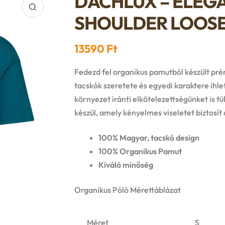
DACHLUX – ELEG
SHOULDER LOOSE
13590
Ft
Fedezd fel organikus pamutból készült pr
tacskók szeretete és egyedi karaktere ihle
környezet iránti elkötelezettségünket is t
készül, amely kényelmes viseletet biztos
100% Magyar, tacskó design
100% Organikus Pamut
Kiváló minőség
Organikus Póló Mérettáblázat
Méret
S