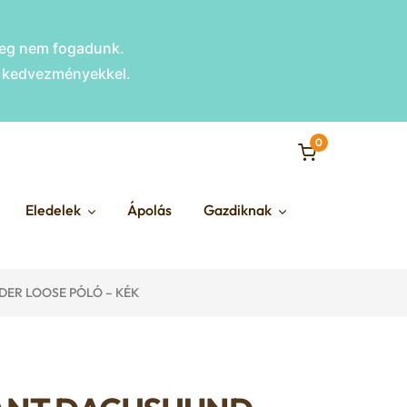
nleg nem fogadunk.
s kedvezményekkel.
0
Eledelek
Ápolás
Gazdiknak
ER LOOSE PÓLÓ – KÉK