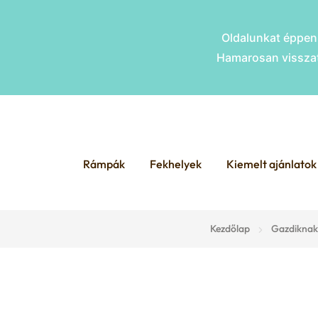
Oldalunkat éppen 
Hamarosan visszat
Skip
Skip
to
to
Rámpák
Fekhelyek
Kiemelt ajánlatok
navigation
content
Kezdőlap
Gazdiknak