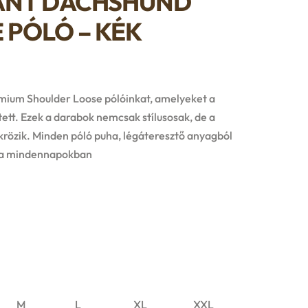
ANT DACHSHUND
 PÓLÓ – KÉK
émium Shoulder Loose pólóinkat, amelyeket a
tett. Ezek a darabok nemcsak stílusosak, de a
ükrözik. Minden póló puha, légáteresztő anyagból
ít a mindennapokban
M
L
XL
XXL