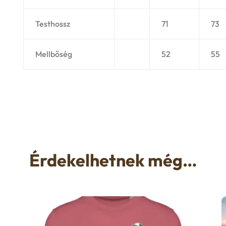
Testhossz
71
73
Mellbőség
52
55
Érdekelhetnek még…