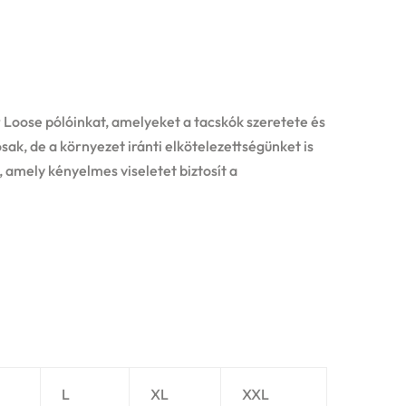
 Loose pólóinkat, amelyeket a tacskók szeretete és
sak, de a környezet iránti elkötelezettségünket is
, amely kényelmes viseletet biztosít a
L
XL
XXL