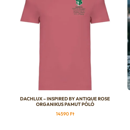
DACHLUX – INSPIRED BY ANTIQUE ROSE
Ennek
ORGANIKUS PAMUT PÓLÓ
a
14590
Ft
terméknek
több