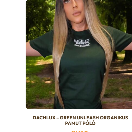
variációja
van.
A
változatok
a
termékoldalon
választhatók
ki
DACHLUX – GREEN UNLEASH ORGANIKUS
Ennek
PAMUT PÓLÓ
a