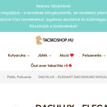
Kedves Vásárlóink!
megújítjuk – a termékek böngészhetők, de rendelést jele
érünk friss termékekkel, izgalmas akciókkal és különlege
Köszönjük a türelmeteket!
Kutyaruha
Játék
Akció
Felszerelés
Őszi avar takarítás
Pólók, Pulóverek
DACHLUX – ELEGANT DACHSHUND SHOULD