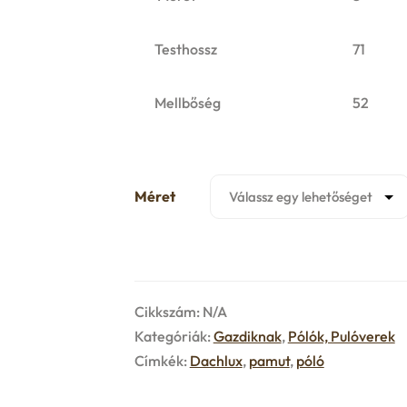
Testhossz
71
Mellbőség
52
Méret
Cikkszám:
N/A
Kategóriák:
Gazdiknak
,
Pólók, Pulóverek
Címkék:
Dachlux
,
pamut
,
póló