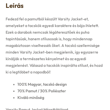
Leírás
Fedezd fel a pamutból készült Varsity Jacket-et,
amelyeket a tacskók egyedi karaktere és bája ihletett.
Ezek a darabok nemcsak légáteresztőek és puha
tapintásúak, hanem stílusosak is, hogy mindennap
magabiztosan viselhessék őket. A tacskó szellemisége
minden Varsity Jacket-ben megjelenik, így egyszerre
kínálják a természetes kényelmet és az egyedi
megjelenést. Válaszd a tacskók inspirálta stílust, és hozd
ki a legtöbbet a napodból!
100% Magyar, tacskó design
70% Pamut / 30% Poliészter
Kiváló minőség
Varsity Pamut Jacket Mérettáblázat