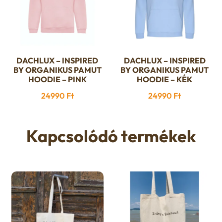
termékoldalon
termékoldalon
választhatók
választhatók
ki
ki
DACHLUX – INSPIRED
DACHLUX – INSPIRED
Ennek
Ennek
BY ORGANIKUS PAMUT
BY ORGANIKUS PAMUT
a
a
HOODIE – PINK
HOODIE – KÉK
terméknek
terméknek
24990
Ft
24990
Ft
több
több
variációja
variációja
van.
van.
Kapcsolódó termékek
A
A
változatok
változatok
a
a
termékoldalon
termékoldalon
választhatók
választhatók
ki
ki