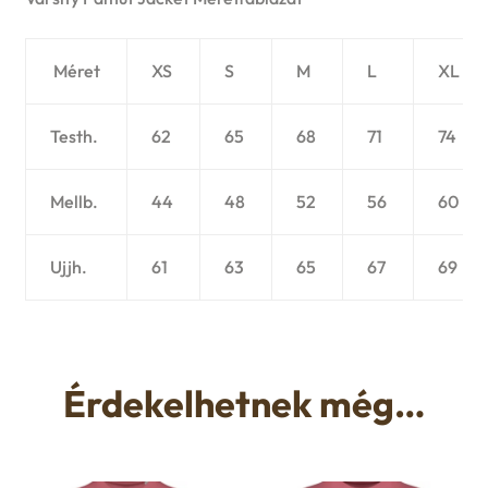
Méret
XS
S
M
L
XL
Testh.
62
65
68
71
74
Mellb.
44
48
52
56
60
Ujjh.
61
63
65
67
69
Érdekelhetnek még…