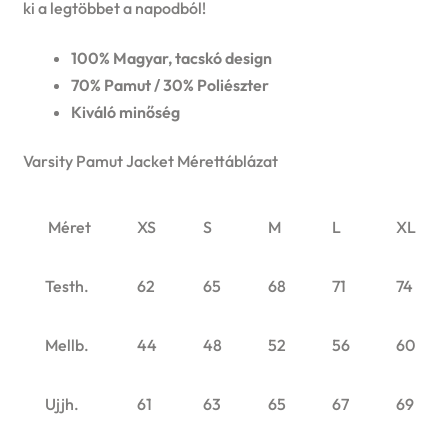
ki a legtöbbet a napodból!
u
e
100% Magyar, tacskó design
n
70% Pamut / 30% Poliészter
Kiváló minőség
u
Varsity Pamut Jacket Mérettáblázat
Méret
XS
S
M
L
XL
Testh.
62
65
68
71
74
Mellb.
44
48
52
56
60
Ujjh.
61
63
65
67
69