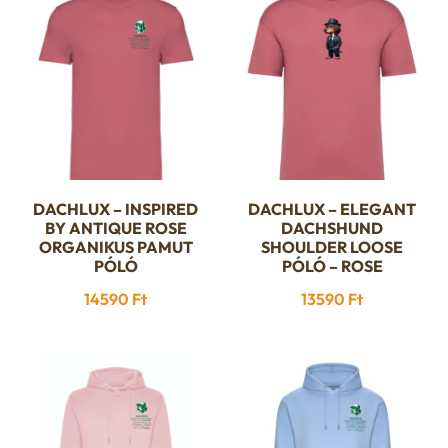
DACHLUX – INSPIRED
DACHLUX – ELEGANT
Ennek
Ennek
BY ANTIQUE ROSE
DACHSHUND
a
a
ORGANIKUS PAMUT
SHOULDER LOOSE
PÓLÓ
terméknek
PÓLÓ – ROSE
terméknek
több
több
14590
Ft
13590
Ft
variációja
variációja
van.
van.
A
A
változatok
változatok
a
a