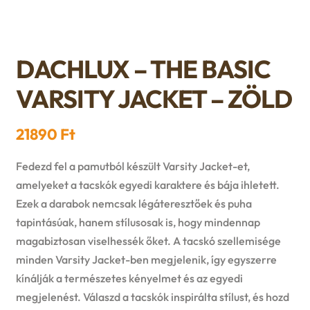
n
l
i
p
c
d
d
l
a
h
DACHLUX – THE BASIC
c
m
d
n
VARSITY JACKET – ZÖLD
i
h
e
m
d
l
i
21890
Ft
n
e
c
d
l
Fedezd fel a pamutból készült Varsity Jacket-et,
u
n
h
amelyeket a tacskók egyedi karaktere és bája ihletett.
m
d
Ezek a darabok nemcsak légáteresztőek és puha
u
i
e
tapintásúak, hanem stílusosak is, hogy mindennap
m
l
magabiztosan viselhessék őket. A tacskó szellemisége
n
e
minden Varsity Jacket-ben megjelenik, így egyszerre
d
kínálják a természetes kényelmet és az egyedi
u
n
megjelenést. Válaszd a tacskók inspirálta stílust, és hozd
m