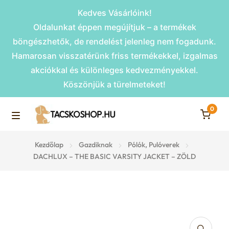
Kedves Vásárlóink!
Oldalunkat éppen megújítjuk – a termékek
böngészhetők, de rendelést jelenleg nem fogadunk.
Hamarosan visszatérünk friss termékekkel, izgalmas
akciókkal és különleges kedvezményekkel.
Köszönjük a türelmeteket!
0
Skip
Skip
to
to
M
navigation
content
Rámpák
Kezdőlap
Gazdiknak
Pólók, Pulóverek
e
DACHLUX – THE BASIC VARSITY JACKET – ZÖLD
Fekhelyek
n
u
Kiemelt ajánlatok