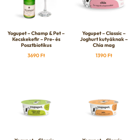
u
e
n
Yogupet – Champ & Pet –
Yogupet – Classic –
Kecskekefir – Pre- és
Joghurt kutyáknak –
u
Posztbiotikus
Chia mag
3690
Ft
1390
Ft