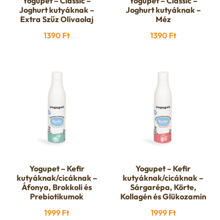
Yogupet – Classic –
Yogupet – Classic –
Joghurt kutyáknak –
Joghurt kutyáknak –
Extra Szűz Olívaolaj
Méz
1390
Ft
1390
Ft
Yogupet – Kefir
Yogupet – Kefir
kutyáknak/cicáknak –
kutyáknak/cicáknak –
Áfonya, Brokkoli és
Sárgarépa, Körte,
Prebiotikumok
Kollagén és Glükozamin
1999
Ft
1999
Ft