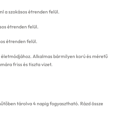
ml a szokásos étrenden felül.
os étrenden felül.
os étrenden felül.
 és életmódjához. Alkalmas bármilyen korú és méretű
ra friss és tiszta vizet.
 hűtőben tárolva 4 napig fogyasztható. Rázd össze