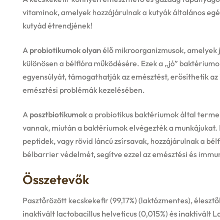
vitaminok, amelyek hozzájárulnak a kutyák általános egés
kutyád étrendjének!
A
probiotikumok olyan
élő mikroorganizmusok, amelyek j
különösen a bélflóra működésére. Ezek a „jó” baktérium
egyensúlyát, támogathatják az emésztést, erősíthetik a
emésztési problémák kezelésében.
A
posztbiotikumok
a probiotikus baktériumok által terme
vannak, miután a baktériumok elvégezték a munkájukat. 
peptidek, vagy rövid láncú zsírsavak, hozzájárulnak a bél
bélbarrier védelmét, segítve ezzel az emésztési és immu
Összetevők
Pasztőrözött kecskekefir (99,17%) (laktózmentes), élesz
inaktivált lactobacillus helveticus (0,015%) és inaktivált 