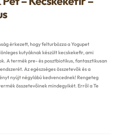
Pet – Kecskekefir –
us
mság érkezett, hogy felturbózza a Yogupet
lönleges kutyáknak készült kecskekefir, ami
. A termék pre- és posztbiotikus, fantasztikusan
endszerét. Az egészséges összetevők és a
lményt nyújt négylábú kedvencednek! Rengeteg
termék összetevőinek mindegyikét. Erről a Te