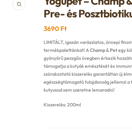
Yogupet – Champ & 
Pre- és Posztbiotik
3690
Ft
LIMITÁLT, igazán varázslatos, ünnepi fino
termékpalettánkat! A
Champ & Pet
egy kü
gyönyörű pezsgős üvegben érkezik hozzátok
támogatja a kutyák emésztését és immunr
szórakoztató kiszerelés garantáltan új é
egészségtámogató tulajdonság jellemzi a 
kutyusod sem szeretne lemaradni!
Kiszerelés: 200ml