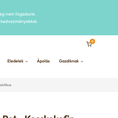
nleg nem fogadunk.
s kedvezményekkel.
0
Eledelek
Ápolás
Gazdiknak
iotikus