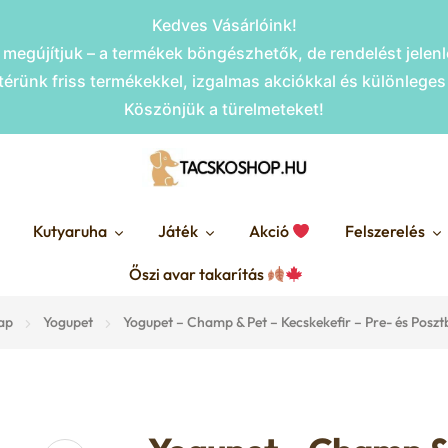
Kedves Vásárlóink!
megújítjuk – a termékek böngészhetők, de rendelést jele
érünk friss termékekkel, izgalmas akciókkal és különlege
Köszönjük a türelmeteket!
Kutyaruha
Játék
Akció
Felszerelés
Őszi avar takarítás
ap
Yogupet
Yogupet – Champ & Pet – Kecskekefir – Pre- és Posztb