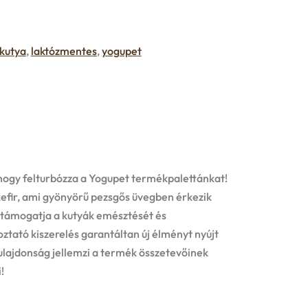
kutya
,
laktózmentes
,
yogupet
 hogy felturbózza a Yogupet termékpalettánkat!
efir, ami gyönyörű pezsgős üvegben érkezik
n támogatja a kutyák emésztését és
tató kiszerelés garantáltan új élményt nyújt
ajdonság jellemzi a termék összetevőinek
!