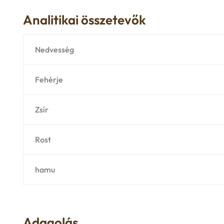
Analitikai összetevők
Nedvesség
Fehérje
Zsír
Rost
hamu
Adagolás