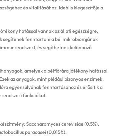
zségéhez és vitalitásához. Ideális kiegészítője a
ótékony hatással vannak az állati egészségre,
ok segítenek fenntartani a bél mikrobiomjának
z immunrendszert, és segíthetnek különböző
lt anyagok, amelyek a bélflórára jótékony hatással
Ezek az anyagok, mint például bizonyos enzimek,
flóra egyensúlyának fenntartásához és erősítik a
nrendszeri funkciókat.
tőkészítmény: Saccharomyces cerevisiae (0,5%),
Lactobacillus paracasei (0,015%).