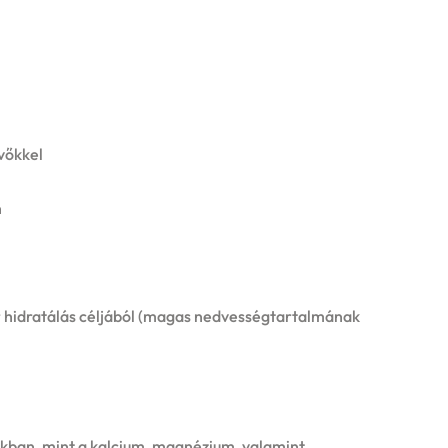
vőkkel
n
r hidratálás céljából (magas nedvességtartalmának
kban, mint a kalcium, magnézium, valamint