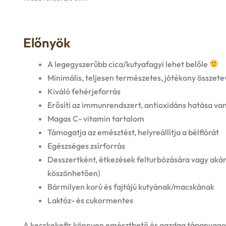
Előnyök
A legegyszerűbb cica/kutyafagyi lehet belőle
Minimális, teljesen természetes, jótékony összete
Kiváló fehérjeforrás
Erősíti az immunrendszert, antioxidáns hatása va
Magas C- vitamin tartalom
Támogatja az emésztést, helyreállítja a bélflórát
Egészséges zsírforrás
Desszertként, étkezések felturbózására vagy aká
köszönhetően)
Bármilyen korú és fajtájú kutyának/macskának
Laktóz- és cukormentes
A kecskekefir könnyen emészthető és gazdag tápanyago