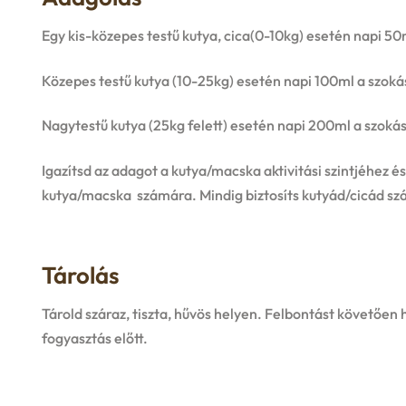
Egy kis-közepes testű kutya, cica(0-10kg) esetén napi 50
Közepes testű kutya (10-25kg) esetén napi 100ml a szokás
Nagytestű kutya (25kg felett) esetén napi 200ml a szokás
Igazítsd az adagot a kutya/macska aktivitási szintjéhez
kutya/macska számára. Mindig biztosíts kutyád/cicád számá
Tárolás
Tárold száraz, tiszta, hűvös helyen. Felbontást követően
fogyasztás előtt.