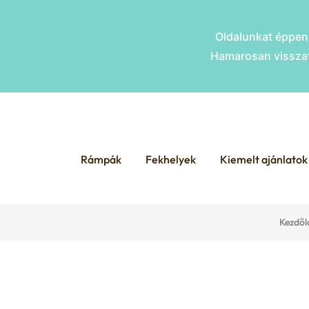
Oldalunkat éppen 
Hamarosan visszat
Skip
Skip
to
to
Rámpák
Fekhelyek
Kiemelt ajánlatok
navigation
content
Kezdől