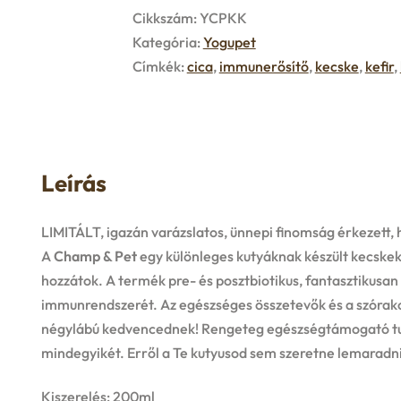
Cikkszám:
YCPKK
Kategória:
Yogupet
Címkék:
cica
,
immunerősítő
,
kecske
,
kefir
,
Leírás
LIMITÁLT, igazán varázslatos, ünnepi finomság érkezett,
A
Champ & Pet
egy különleges kutyáknak készült kecskek
hozzátok. A termék pre- és posztbiotikus, fantasztikusa
immunrendszerét. Az egészséges összetevők és a szórakoz
négylábú kedvencednek! Rengeteg egészségtámogató tul
mindegyikét. Erről a Te kutyusod sem szeretne lemaradni
Kiszerelés: 200ml