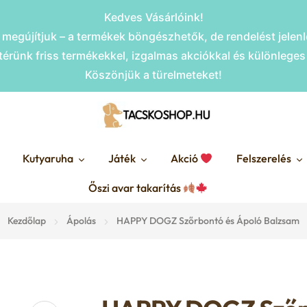
Kedves Vásárlóink!
megújítjuk – a termékek böngészhetők, de rendelést jele
érünk friss termékekkel, izgalmas akciókkal és különlege
Köszönjük a türelmeteket!
Kutyaruha
Játék
Akció
Felszerelés
Őszi avar takarítás
Kezdőlap
Ápolás
HAPPY DOGZ Szőrbontó és Ápoló Balzsam