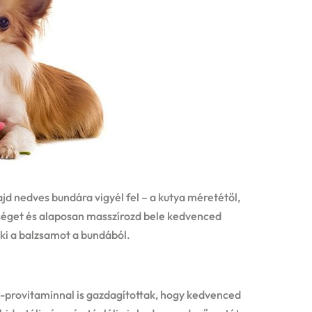
d nedves bundára vigyél fel – a kutya méretétől,
éget és alaposan masszírozd bele kedvenced
ki a balzsamot a bundából.
B5-provitaminnal is gazdagítottak, hogy kedvenced