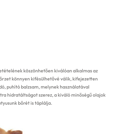
etételének köszönhetően kiválóan alkalmas az
rzet könnyen kifésülhetővé válik, kifejezetten
ódó, puhító balzsam, melynek használatával
a hidratáltságot szerez, a kiváló minőségű olajok
tyusunk bőrét is táplálja.