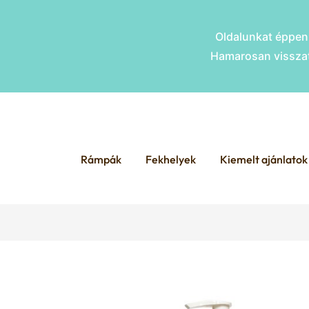
Oldalunkat éppen 
Hamarosan visszat
Skip
Skip
to
to
Rámpák
Fekhelyek
Kiemelt ajánlatok
navigation
content