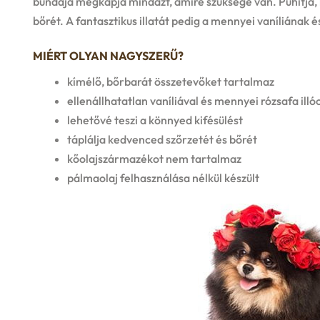
bundája megkapja mindazt, amire szüksége van. Puhítja, h
bőrét. A fantasztikus illatát pedig a mennyei vaníliának é
MIÉRT OLYAN NAGYSZERŰ?
kímélő, bőrbarát összetevőket tartalmaz
ellenállhatatlan vaníliával és mennyei rózsafa illó
lehetővé teszi a könnyed kifésülést
táplálja kedvenced szőrzetét és bőrét
kőolajszármazékot nem tartalmaz
pálmaolaj felhasználása nélkül készült