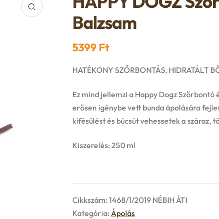
HAPPY DOGZ Szőrb
Balzsam
5399
Ft
HATÉKONY SZŐRBONTÁS, HIDRATÁLT BŐ
Ez mind jellemzi a Happy Dogz Szőrbontó é
erősen igénybe vett bunda ápolására fejl
kifésülést és búcsút vehessetek a száraz, 
Kiszerelés: 250 ml
Cikkszám:
1468/1/2019 NÉBIH ÁTI
Kategória:
Ápolás