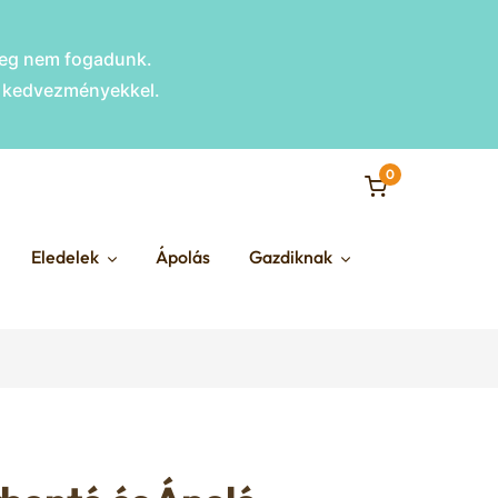
nleg nem fogadunk.
s kedvezményekkel.
0
Eledelek
Ápolás
Gazdiknak