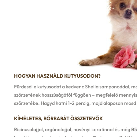
HOGYAN HASZNÁLD KUTYUSODON?
Fürdesd le kutyusodat a kedvenc Sheila samponoddal, maj
szőrzetének hosszúságától függően – megfelelő mennyis
szőrzetébe. Hagyd hatni 1-2 percig, majd alaposan mosd 
KÍMÉLETES, BŐRBARÁT ÖSSZETEVŐK
Ricinusolajjal, argánolajjal, növényi keratinnal és még 