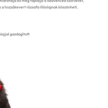
idratálja és még táplálja is kedvenced szőrzetét,
s a hozzákevert rózsafa illóolajnak köszönheti.
olajjal gazdagított