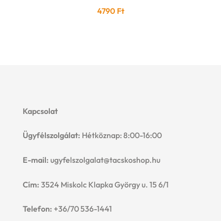
4790
Ft
Kapcsolat
Ügyfélszolgálat:
Hétköznap: 8:00-16:00
E-mail:
ugyfelszolgalat@tacskoshop.hu
Cím:
3524 Miskolc Klapka György u. 15 6/1
Telefon:
+36/70 536-1441