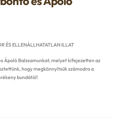
ontó és Ápoló
R ÉS ELLENÁLLHATATLAN ILLAT
s Ápoló Balzsamunkat, melyet kifejezetten az
esztettünk, hogy megkönnyítsük számodra a
törékeny bundától!