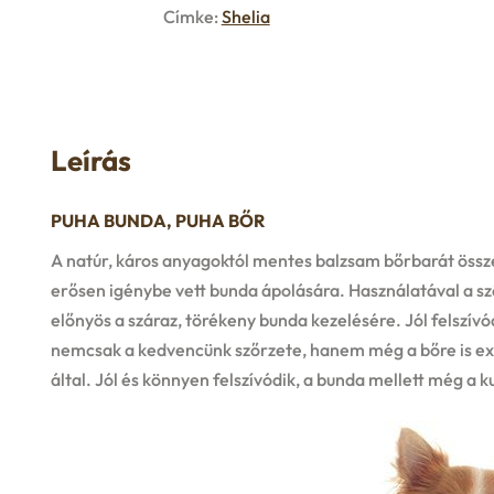
Címke:
Shelia
Leírás
PUHA BUNDA, PUHA BŐR
A natúr, káros anyagoktól mentes balzsam bőrbarát össz
erősen igénybe vett bunda ápolására. Használatával a sző
előnyös a száraz, törékeny bunda kezelésére. Jól felszív
nemcsak a kedvencünk szőrzete, hanem még a bőre is extr
által. Jól és könnyen felszívódik, a bunda mellett még a ku