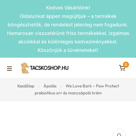
Kedves Vásárlóink!
Oldalunkat éppen megújítjuk – a termékek
böngészhetők, de rendelést jelenleg nem fogadunk.
Hamarosan visszatérünk friss termékekkel, izgalmas
akciókkal és különleges kedvezményekkel.
Köszönjük a türelmeteket!
0
Skip
Skip
to
to
M
navigation
content
Rámpák
Kezdőlap
Ápolás
We Love Bark – Paw Protect
e
prebiotikus orr és mancsápoló krém
Fekhelyek
n
u
Kiemelt ajánlatok