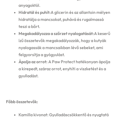
anyagoktól.
Hidratál és puhít:
A glicerin és az allantoin mélyen
hidratálja a mancsokat, puhává és rugalmassá
teszi a bőrt.
Megakadályozza a szőrzet nyalogatását:
A keserű
ízű összetevők megakadályozzák, hogy a kutyák
nyalogassák a mancsaikban lévő sebeket, ami
felgyorsítja a gyógyulást.
Ápolja az orrot:
A Paw Protect hatékonyan ápolja
a kirepedt, száraz orrot, enyhíti a viszketést és a
gyulladást.
Főbb összetevők:
Kamilla kivonat: Gyulladáscsökkentő és nyugtató