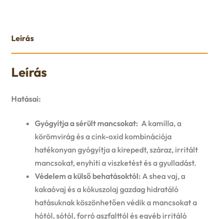
Leírás
Leírás
Hatásai:
Gyógyítja a sérült mancsokat:
A kamilla, a
körömvirág és a cink-oxid kombinációja
hatékonyan gyógyítja a kirepedt, száraz, irritált
mancsokat, enyhíti a viszketést és a gyulladást.
Védelem a külső behatásoktól:
A shea vaj, a
kakaóvaj és a kókuszolaj gazdag hidratáló
hatásuknak köszönhetően védik a mancsokat a
hótól, sótól, forró aszfalttól és egyéb irritáló