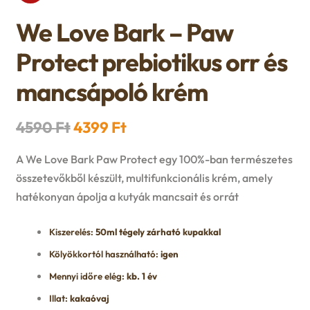
n
l
i
p
We Love Bark – Paw
c
d
d
l
a
Protect prebiotikus orr és
h
c
m
d
n
mancsápoló krém
i
h
e
m
d
l
Original
Current
4590
Ft
4399
Ft
i
n
e
c
price
price
d
A We Love Bark Paw Protect egy 100%-ban természetes
l
u
n
was:
is:
h
összetevőkből készült, multifunkcionális krém, amely
m
d
hatékonyan ápolja a kutyák mancsait és orrát
4590 Ft.
4399 Ft.
u
i
e
m
Kiszerelés:
50ml tégely zárható kupakkal
l
n
Kölyökkortól használható:
igen
e
d
Mennyi időre elég:
kb. 1 év
u
n
Illat:
kakaóvaj
m