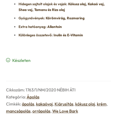
u
Hidegen sajtolt olajok és vajak:
Kókusz olaj, Kakaó vaj,
e
Shea vaj, Tamanu és Rizs olaj
Gyógynövények:
Körömvirág, Rozmaring
n
Extra hatóanyag:
Allantoin
u
Különleges összetevő:
Inulin és E-Vitamin
Készleten
Cikkszám:
1763/1/NM/2020 NÉBIH ÁTI
Kategória:
Ápolás
Címkék:
ápolás
,
kakaóvaj
,
Kiárusítás
,
kókusz olaj
,
krém
,
mancsápolás
,
orrápolás
,
We Love Bark