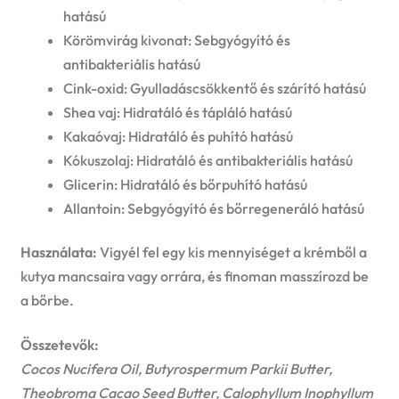
hatású
Körömvirág kivonat: Sebgyógyító és
antibakteriális hatású
Cink-oxid: Gyulladáscsökkentő és szárító hatású
Shea vaj: Hidratáló és tápláló hatású
Kakaóvaj: Hidratáló és puhító hatású
Kókuszolaj: Hidratáló és antibakteriális hatású
Glicerin: Hidratáló és bőrpuhító hatású
Allantoin: Sebgyógyító és bőrregeneráló hatású
Használata:
Vigyél fel egy kis mennyiséget a krémből a
kutya mancsaira vagy orrára, és finoman masszírozd be
a bőrbe.
Összetevők:
Cocos Nucifera Oil, Butyrospermum Parkii Butter,
Theobroma Cacao Seed Butter, Calophyllum Inophyllum