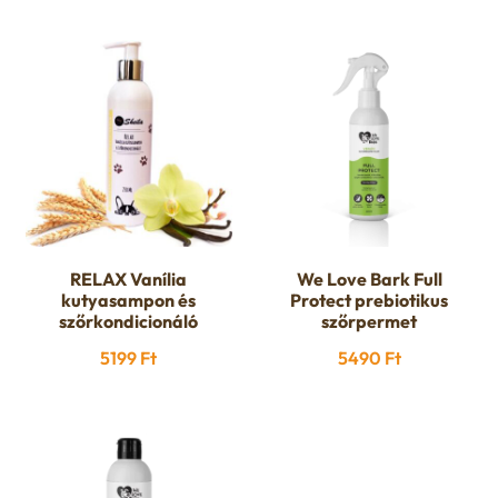
RELAX Vanília
We Love Bark Full
kutyasampon és
Protect prebiotikus
szőrkondicionáló
szőrpermet
5199
Ft
5490
Ft