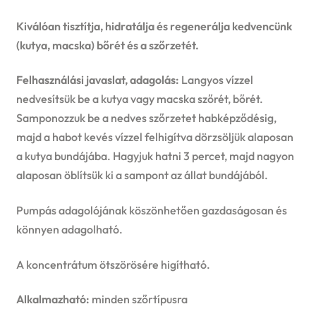
price
price
Kiválóan tisztítja, hidratálja és regenerálja kedvencünk
was:
is:
(kutya, macska) bőrét és a szőrzetét.
3790 Ft.
2999 Ft.
Felhasználási javaslat, adagolás:
Langyos vízzel
nedvesítsük be a kutya vagy macska szőrét, bőrét.
Samponozzuk be a nedves szőrzetet habképződésig,
majd a habot kevés vízzel felhigítva dörzsöljük alaposan
a kutya bundájába. Hagyjuk hatni 3 percet, majd nagyon
alaposan öblítsük ki a sampont az állat bundájából.
Pumpás adagolójának köszönhetően gazdaságosan és
könnyen adagolható.
A koncentrátum ötszörösére higítható.
Alkalmazható:
minden szőrtípusra