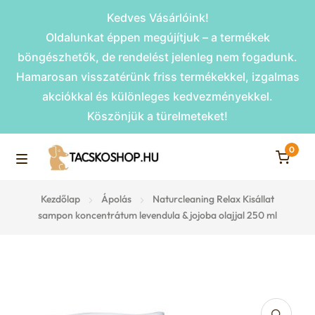
Kedves Vásárlóink!
Oldalunkat éppen megújítjuk – a termékek
böngészhetők, de rendelést jelenleg nem fogadunk.
Hamarosan visszatérünk friss termékekkel, izgalmas
akciókkal és különleges kedvezményekkel.
Köszönjük a türelmeteket!
0
Skip
Skip
to
to
M
navigation
content
Rámpák
Kezdőlap
Ápolás
Naturcleaning Relax Kisállat
e
sampon koncentrátum levendula & jojoba olajjal 250 ml
Fekhelyek
n
u
Kiemelt ajánlatok