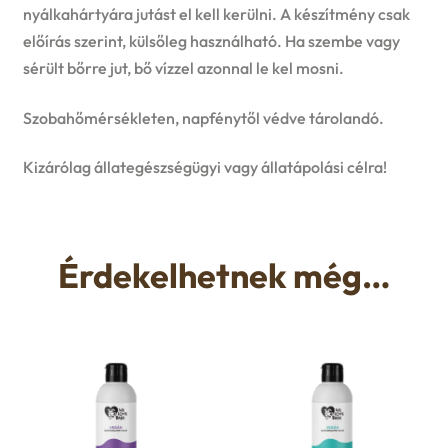
nyálkahártyára jutást el kell kerülni. A készítmény csak
előírás szerint, külsőleg használható. Ha szembe vagy
sérült bőrre jut, bő vízzel azonnal le kel mosni.
Szobahőmérsékleten, napfénytől védve tárolandó.
Kizárólag állategészségügyi vagy állatápolási célra!
Érdekelhetnek még…