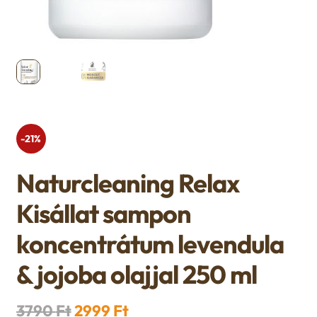
u
e
n
u
-21%
Naturcleaning Relax
Kisállat sampon
koncentrátum levendula
& jojoba olajjal 250 ml
Original
Current
3790
Ft
2999
Ft