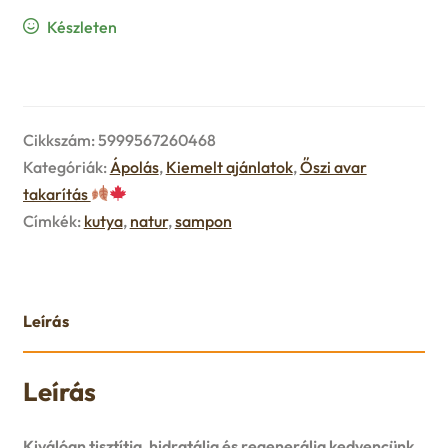
Készleten
Cikkszám:
5999567260468
Kategóriák:
Ápolás
,
Kiemelt ajánlatok
,
Őszi avar
takarítás
Címkék:
kutya
,
natur
,
sampon
Leírás
Leírás
Kiválóan tisztítja, hidratálja és regenerálja kedvencünk