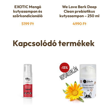
EXOTIC Mangó
We Love Bark Deep
kutyasampon és
Clean prebiotikus
szőrkondicionáló
kutyasampon – 250 ml
5199
Ft
4990
Ft
Kapcsolódó termékek
-13%