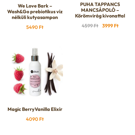
PUHA TAPPANCS
We Love Bark –
MANCSÁPOLÓ –
Wash&Go prebiotikus víz
Körömvirág kivonattal
nélküli kutyasampon
Original
Curren
4599
Ft
3999
Ft
5490
Ft
price
price
was:
is:
4599 Ft.
3999 Ft
Magic BerryVanilla Elixír
4090
Ft