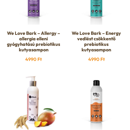
We Love Bark – Allergy –
We Love Bark – Energy
allergia elleni
vedlést csökkentő
gyógyhatású prebiotikus
prebiotikus
kutyasampon
kutyasampon
4990
Ft
4990
Ft