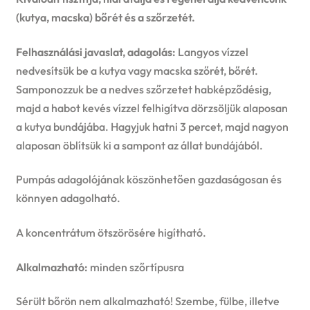
(kutya, macska) bőrét és a szőrzetét.
Felhasználási javaslat, adagolás:
Langyos vízzel
nedvesítsük be a kutya vagy macska szőrét, bőrét.
Samponozzuk be a nedves szőrzetet habképződésig,
majd a habot kevés vízzel felhigítva dörzsöljük alaposan
a kutya bundájába. Hagyjuk hatni 3 percet, majd nagyon
alaposan öblítsük ki a sampont az állat bundájából.
Pumpás adagolójának köszönhetően gazdaságosan és
könnyen adagolható.
A koncentrátum ötszörösére higítható.
Alkalmazható:
minden szőrtípusra
Sérült bőrön nem alkalmazható! Szembe, fülbe, illetve