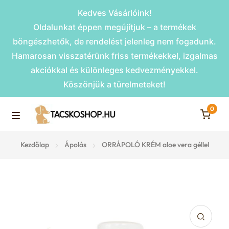
Kedves Vásárlóink!
Oldalunkat éppen megújítjuk – a termékek
böngészhetők, de rendelést jelenleg nem fogadunk.
Hamarosan visszatérünk friss termékekkel, izgalmas
akciókkal és különleges kedvezményekkel.
Köszönjük a türelmeteket!
0
Skip
Skip
to
to
M
navigation
content
Rámpák
Kezdőlap
Ápolás
ORRÁPOLÓ KRÉM aloe vera géllel
e
Fekhelyek
n
u
Kiemelt ajánlatok