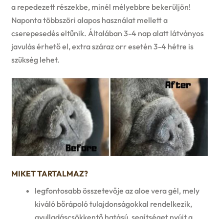
a repedezett részekbe, minél mélyebbre bekerüljön!
Naponta többszöri alapos használat mellett a
cserepesedés eltűnik. Általában 3-4 nap alatt látványos
javulás érhető el, extra száraz orr esetén 3-4 hétre is
szükség lehet.
MIKET TARTALMAZ?
legfontosabb összetevője az aloe vera gél, mely
kiváló bőrápoló tulajdonságokkal rendelkezik,
gyulladáscsökkentő hatású, segítséget nyújt a