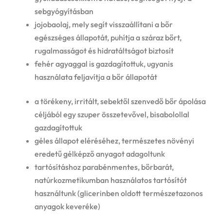
sebgyógyításban
jojobaolaj, mely segít visszaállítani a bőr
egészséges állapotát, puhítja a száraz bőrt,
rugalmasságot és hidratáltságot biztosít
fehér agyaggal is gazdagítottuk, ugyanis
használata feljavítja a bőr állapotát
a törékeny, irritált, sebektől szenvedő bőr ápolása
céljából egy szuper összetevővel, bisabolollal
gazdagítottuk
géles állapot eléréséhez, természetes növényi
eredetű gélképző anyagot adagoltunk
tartósításhoz parabénmentes, bőrbarát,
natúrkozmetikumban használatos tartósítót
használtunk (glicerinben oldott természetazonos
anyagok keveréke)