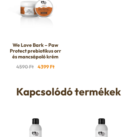
We Love Bark – Paw
Protect prebiotikus orr
és mancsápoló krém
Original
Current
4590
Ft
4399
Ft
price
price
was:
is:
Kapcsolódó termékek
4590 Ft.
4399 Ft.