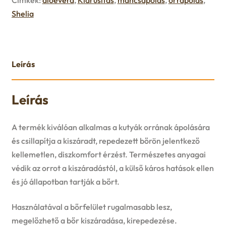
u
Shelia
e
n
Leírás
u
Leírás
A termék kiválóan alkalmas a kutyák orrának ápolására
és csillapítja a kiszáradt, repedezett bőrön jelentkező
kellemetlen, diszkomfort érzést. Természetes anyagai
védik az orrot a kiszáradástól, a külső káros hatások ellen
és jó állapotban tartják a bőrt.
Használatával a bőrfelület rugalmasabb lesz,
megelőzhető a bőr kiszáradása, kirepedezése.