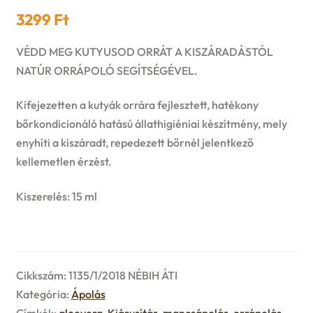
n
l
i
3299
Ft
p
c
d
d
l
a
VÉDD MEG KUTYUSOD ORRÁT A KISZÁRADÁSTÓL
h
c
NATÚR ORRÁPOLÓ SEGÍTSÉGÉVEL.
m
d
n
i
h
e
Kifejezetten a kutyák orrára fejlesztett, hatékony
m
d
bőrkondicionáló hatású állathigiéniai készítmény, mely
l
i
n
enyhíti a kiszáradt, repedezett bőrnél jelentkező
e
c
d
kellemetlen érzést.
l
u
n
h
m
d
Kiszerelés: 15 ml
u
i
e
m
l
n
e
d
Cikkszám:
1135/1/2018 NÉBIH ÁTI
u
n
Kategória:
Ápolás
m
Címkék:
aloevera
,
Kiárusítás
,
mancsápolás
,
orrápolás
,