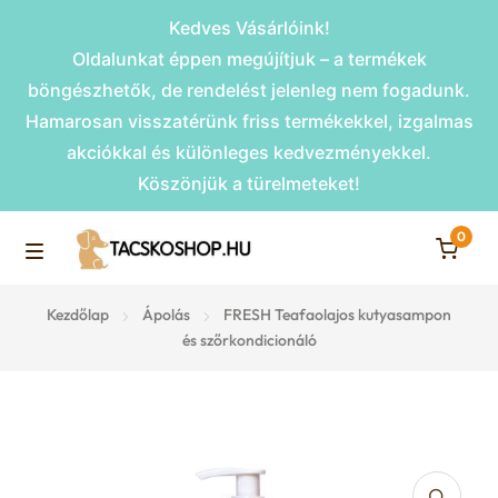
Kedves Vásárlóink!
Oldalunkat éppen megújítjuk – a termékek
böngészhetők, de rendelést jelenleg nem fogadunk.
Hamarosan visszatérünk friss termékekkel, izgalmas
akciókkal és különleges kedvezményekkel.
Köszönjük a türelmeteket!
0
Skip
Skip
to
to
M
navigation
content
Rámpák
Kezdőlap
Ápolás
FRESH Teafaolajos kutyasampon
e
és szőrkondicionáló
Fekhelyek
n
u
Kiemelt ajánlatok