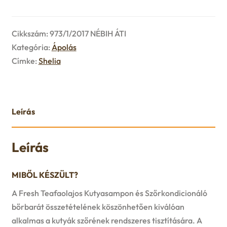
u
e
Cikkszám:
973/1/2017 NÉBIH ÁTI
n
Kategória:
Ápolás
Címke:
Shelia
u
Leírás
Leírás
MIBŐL KÉSZÜLT?
A Fresh Teafaolajos Kutyasampon és Szőrkondicionáló
bőrbarát összetételének köszönhetően kiválóan
alkalmas a kutyák szőrének rendszeres tisztítására. A