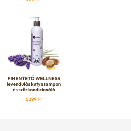
was:
is:
4599 Ft.
3999 Ft
PIHENTETŐ WELLNESS
levendulás kutyasampon
és szőrkondicionáló
5299
Ft