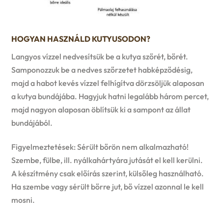
HOGYAN HASZNÁLD KUTYUSODON?
Langyos vízzel nedvesítsük be a kutya szőrét, bőrét.
Samponozzuk be a nedves szőrzetet habképződésig,
majd a habot kevés vízzel felhígítva dörzsöljük alaposan
a kutya bundájába. Hagyjuk hatni legalább három percet,
majd nagyon alaposan öblítsük ki a sampont az állat
bundájából.
Figyelmeztetések: Sérült bőrön nem alkalmazható!
Szembe, fülbe, ill. nyálkahártyára jutását el kell kerülni.
A készítmény csak előírás szerint, külsőleg használható.
Ha szembe vagy sérült bőrre jut, bő vízzel azonnal le kell
mosni.