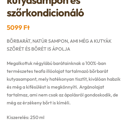
n
l
i
p
szőrkondicionáló
c
d
d
l
a
h
5099
Ft
c
m
d
n
i
BŐRBARÁT, NATÚR SAMPON, AMI MÉG A KUTYÁK
h
e
m
d
SZŐRÉT ÉS BŐRÉT IS ÁPOLJA
l
i
n
e
c
Megalkottuk négylábú barátainknak a 100%-ban
d
l
u
természetes teafa illóolajat tartalmazó bőrbarát
n
h
kutyasampont, mely hatékonyan tisztít, kiválóan habzik
m
d
u
és még a kifésülést is megkönnyíti. Argánolajat
i
e
tartalmaz, ami nem csak az ápolásról gondoskodik, de
m
l
még az érzékeny bőrt is kíméli.
n
e
d
Kiszerelés: 250 ml
u
n
m