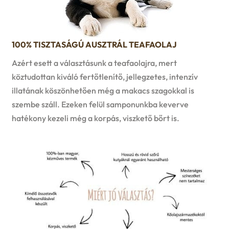
100% TISZTASÁGÚ AUSZTRÁL TEAFAOLAJ
Azért esett a választásunk a teafaolajra, mert
köztudottan kiváló fertőtlenítő, jellegzetes, intenzív
illatának köszönhetően még a makacs szagokkal is
szembe száll. Ezeken felül samponunkba keverve
hatékony kezeli még a korpás, viszkető bőrt is.