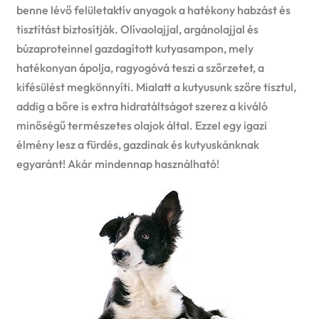
benne lévő felületaktív anyagok a hatékony habzást és
tisztítást biztosítják. Olívaolajjal, argánolajjal és
búzaproteinnel gazdagított kutyasampon, mely
hatékonyan ápolja, ragyogóvá teszi a szőrzetet, a
kifésülést megkönnyíti. Mialatt a kutyusunk szőre tisztul,
addig a bőre is extra hidratáltságot szerez a kiváló
minőségű természetes olajok által. Ezzel egy igazi
élmény lesz a fürdés, gazdinak és kutyuskánknak
egyaránt! Akár mindennap használható!