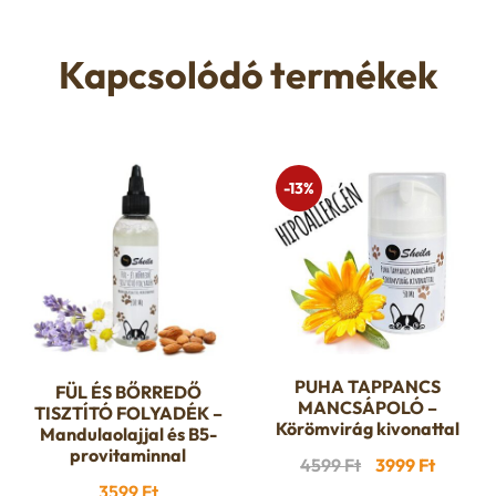
Kapcsolódó termékek
-13%
PUHA TAPPANCS
FÜL ÉS BŐRREDŐ
MANCSÁPOLÓ –
TISZTÍTÓ FOLYADÉK –
Körömvirág kivonattal
Mandulaolajjal és B5-
provitaminnal
Original
Curren
4599
Ft
3999
Ft
3599
Ft
price
price