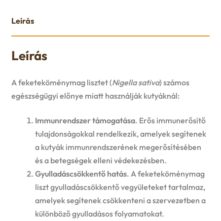
u
e
Leírás
n
Leírás
u
A feketeköménymag lisztet (
Nigella sativa
) számos
egészségügyi előnye miatt használják kutyáknál:
Immunrendszer támogatása
. Erős immunerősítő
tulajdonságokkal rendelkezik, amelyek segítenek
a kutyák immunrendszerének megerősítésében
és a betegségek elleni védekezésben.
Gyulladáscsökkentő hatás
. A feketeköménymag
liszt gyulladáscsökkentő vegyületeket tartalmaz,
amelyek segítenek csökkenteni a szervezetben a
különböző gyulladásos folyamatokat.