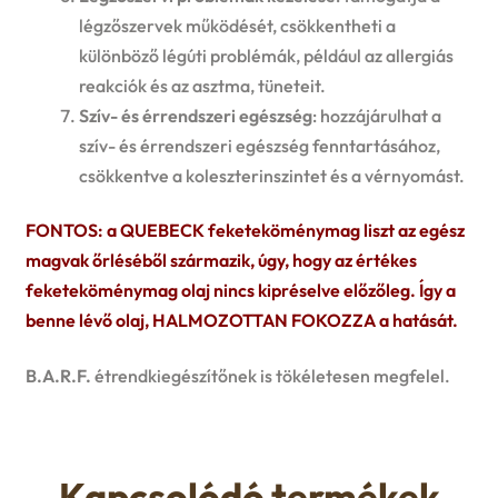
légzőszervek működését, csökkentheti a
különböző légúti problémák, például az allergiás
reakciók és az asztma, tüneteit.
Szív- és érrendszeri egészség
: hozzájárulhat a
szív- és érrendszeri egészség fenntartásához,
csökkentve a koleszterinszintet és a vérnyomást.
FONTOS: a QUEBECK feketeköménymag liszt az egész
magvak őrléséből származik, úgy, hogy az értékes
feketeköménymag olaj nincs kipréselve előzőleg. Így a
benne lévő olaj, HALMOZOTTAN FOKOZZA a hatását.
B.A.R.F.
étrendkiegészítőnek is tökéletesen megfelel.
Kapcsolódó termékek