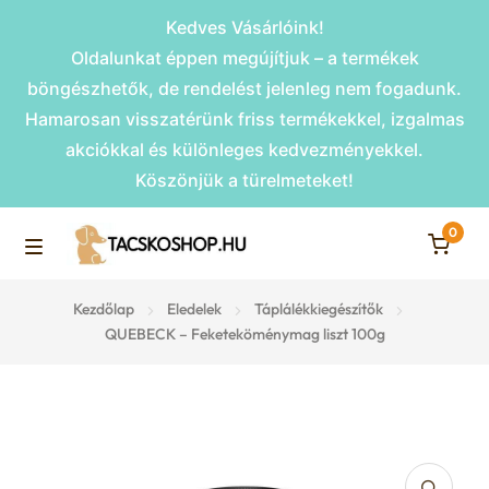
Kedves Vásárlóink!
Oldalunkat éppen megújítjuk – a termékek
böngészhetők, de rendelést jelenleg nem fogadunk.
Hamarosan visszatérünk friss termékekkel, izgalmas
akciókkal és különleges kedvezményekkel.
Köszönjük a türelmeteket!
0
Skip
Skip
to
to
M
navigation
content
Rámpák
Kezdőlap
Eledelek
Táplálékkiegészítők
e
QUEBECK – Feketeköménymag liszt 100g
Fekhelyek
n
u
Kiemelt ajánlatok