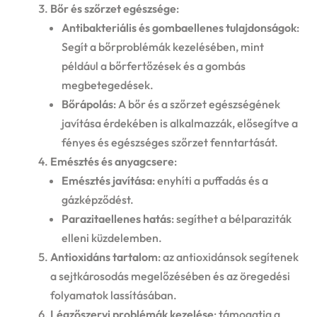
Bőr és szőrzet egészsége
:
Antibakteriális és gombaellenes tulajdonságok
:
Segít a bőrproblémák kezelésében, mint
például a bőrfertőzések és a gombás
megbetegedések.
Bőrápolás
: A bőr és a szőrzet egészségének
javítása érdekében is alkalmazzák, elősegítve a
fényes és egészséges szőrzet fenntartását.
Emésztés és anyagcsere
:
Emésztés javítása
: enyhíti a puffadás és a
gázképződést.
Parazitaellenes hatás
: segíthet a bélparaziták
elleni küzdelemben.
Antioxidáns tartalom
: az antioxidánsok segítenek
a sejtkárosodás megelőzésében és az öregedési
folyamatok lassításában.
Légzőszervi problémák kezelése
: támogatja a