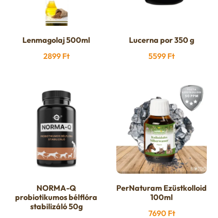
Lenmagolaj 500ml
Lucerna por 350 g
2899
Ft
5599
Ft
NORMA-Q
PerNaturam Ezüstkolloid
probiotikumos bélflóra
100ml
stabilizáló 50g
7690
Ft