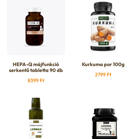
HEPA-Q májfunkció
Kurkuma por 100g
serkentő tabletta 90 db
2799
Ft
8399
Ft