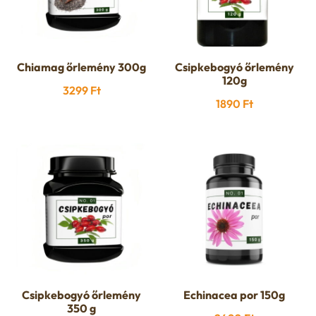
u
e
n
Chiamag őrlemény 300g
Csipkebogyó őrlemény
120g
3299
Ft
u
1890
Ft
Csipkebogyó őrlemény
Echinacea por 150g
350 g