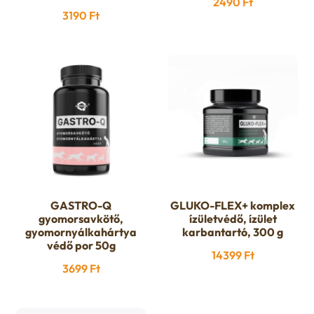
2490
Ft
3190
Ft
GASTRO-Q
GLUKO-FLEX+ komplex
gyomorsavkötő,
ízületvédő, ízület
gyomornyálkahártya
karbantartó, 300 g
védő por 50g
14399
Ft
3699
Ft