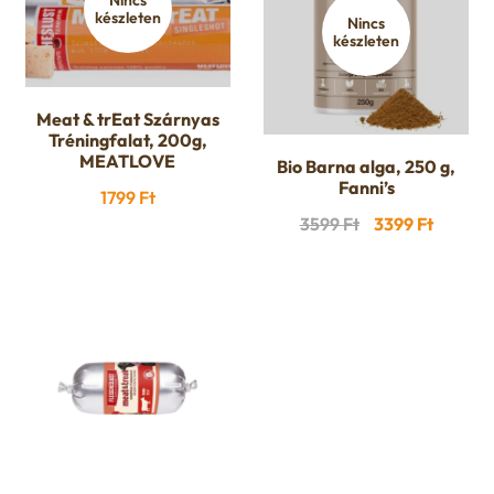
készleten
Nincs
készleten
Meat & trEat Szárnyas
Tréningfalat, 200g,
MEATLOVE
Bio Barna alga, 250 g,
Fanni’s
1799
Ft
Original
Curren
3599
Ft
3399
Ft
price
price
was:
is:
3599 Ft.
3399 Ft