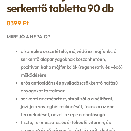
n
l
serkentő tabletta 90 db
i
p
c
d
d
l
a
8399
Ft
h
c
m
d
n
MIRE JÓ A HEPA-Q?
i
h
e
m
d
a komplex összetételű, májvédő és májfunkció
l
i
n
serkentő alapanyagoknak köszönhetően,
e
c
d
pozitívan hat a májfunkciók (regeneratív és védő)
l
u
n
h
működésére
m
d
erős antioxidáns és gyulladáscsökkentő hatású
u
i
anyagokat tartalmaz
e
m
serkenti az emésztést, stabilizálja a bélflórát,
l
n
javítja a vastagbél működését, fokozza az epe
e
termelődését, növeli az epe oldhatóságát
d
u
tiszta, természetes és értékes E-vitamin, és
n
m
omega-6 és -3 zsírsav forrást biztosít a kutyák