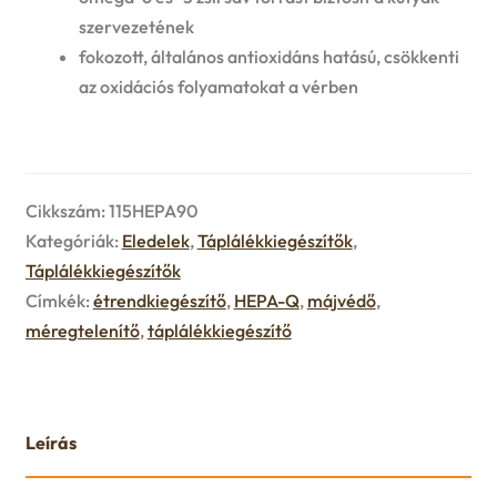
u
szervezetének
e
fokozott, általános antioxidáns hatású, csökkenti
az oxidációs folyamatokat a vérben
n
u
Cikkszám:
115HEPA90
Kategóriák:
Eledelek
,
Táplálékkiegészítők
,
Táplálékkiegészítők
Címkék:
étrendkiegészítő
,
HEPA-Q
,
májvédő
,
méregtelenítő
,
táplálékkiegészítő
Leírás