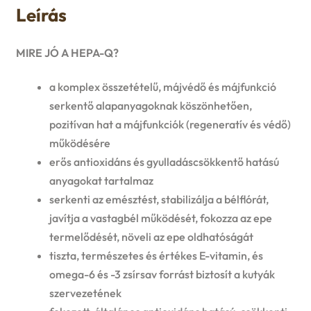
Leírás
MIRE JÓ A HEPA-Q?
a komplex összetételű, májvédő és májfunkció
serkentő alapanyagoknak köszönhetően,
pozitívan hat a májfunkciók (regeneratív és védő)
működésére
erős antioxidáns és gyulladáscsökkentő hatású
anyagokat tartalmaz
serkenti az emésztést, stabilizálja a bélflórát,
javítja a vastagbél működését, fokozza az epe
termelődését, növeli az epe oldhatóságát
tiszta, természetes és értékes E-vitamin, és
omega-6 és -3 zsírsav forrást biztosít a kutyák
szervezetének