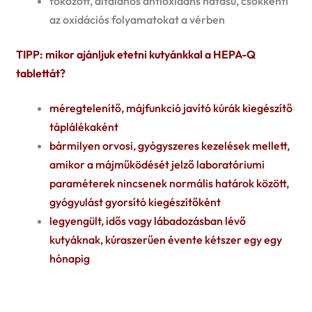
fokozott, általános antioxidáns hatású, csökkenti
az oxidációs folyamatokat a vérben
TIPP: mikor ajánljuk etetni kutyánkkal a HEPA-Q
tablettát?
méregtelenítő, májfunkció javító kúrák kiegészítő
táplálékaként
bármilyen orvosi, gyógyszeres kezelések mellett,
amikor a májműködését jelző laboratóriumi
paraméterek nincsenek normális határok között,
gyógyulást gyorsító kiegészítőként
legyengült, idős vagy lábadozásban lévő
kutyáknak, kúraszerűen évente kétszer egy egy
hónapig