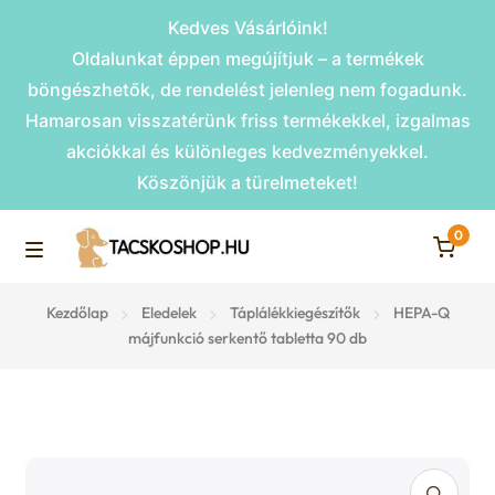
Kedves Vásárlóink!
Oldalunkat éppen megújítjuk – a termékek
böngészhetők, de rendelést jelenleg nem fogadunk.
Hamarosan visszatérünk friss termékekkel, izgalmas
akciókkal és különleges kedvezményekkel.
Köszönjük a türelmeteket!
0
Skip
Skip
to
to
M
navigation
content
Rámpák
Kezdőlap
Eledelek
Táplálékkiegészítők
HEPA-Q
e
májfunkció serkentő tabletta 90 db
Fekhelyek
n
u
Kiemelt ajánlatok