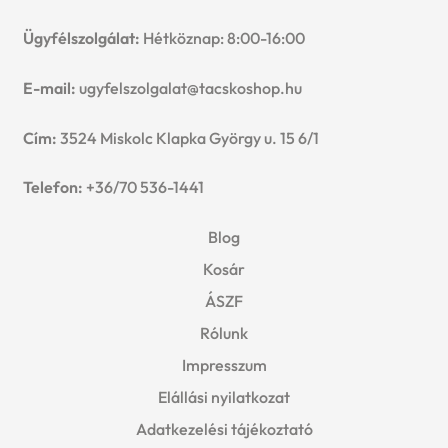
u
e
Ügyfélszolgálat:
Hétköznap: 8:00-16:00
n
E-mail:
ugyfelszolgalat@tacskoshop.hu
u
Cím:
3524 Miskolc Klapka György u. 15 6/1
Telefon:
+36/70 536-1441
Blog
Kosár
ÁSZF
Rólunk
Impresszum
Elállási nyilatkozat
Adatkezelési tájékoztató