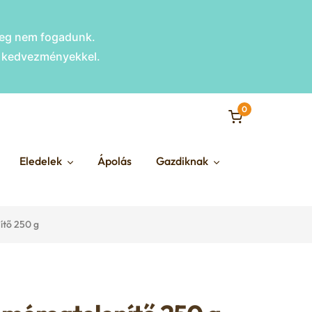
nleg nem fogadunk.
s kedvezményekkel.
0
Eledelek
Ápolás
Gazdiknak
ítő 250 g