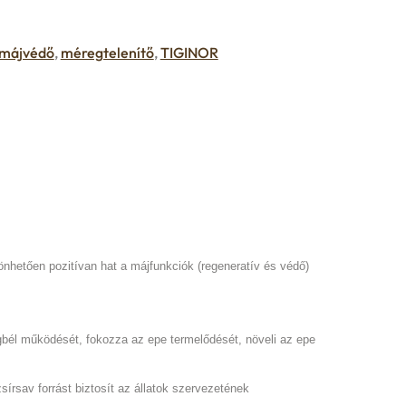
májvédő
,
méregtelenítő
,
TIGINOR
hetően pozitívan hat a májfunkciók (regeneratív és védő)
stagbél működését, fokozza az epe termelődését, növeli az epe
sírsav forrást biztosít az állatok szervezetének