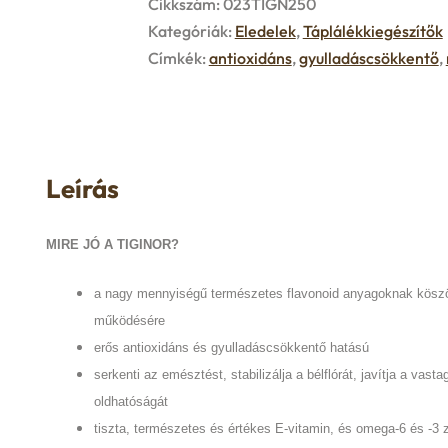
Cikkszám:
023TIGN250
Kategóriák:
Eledelek
,
Táplálékkiegészítők
Címkék:
antioxidáns
,
gyulladáscsökkentő
,
Leírás
MIRE JÓ A TIGINOR?
a nagy mennyiségű természetes flavonoid anyagoknak köszön
működésére
erős antioxidáns és gyulladáscsökkentő hatású
serkenti az emésztést, stabilizálja a bélflórát, javítja a va
oldhatóságát
tiszta, természetes és értékes E-vitamin, és omega-6 és -3 z