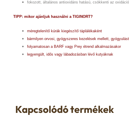
fokozott, általános antioxidáns hatású, csökkenti az oxidáci
TIPP: mikor ajánljuk használni a TIGINORT?
méregtelenítő kúrák kiegészítő táplálékaként
bármilyen orvosi, gyógyszeres kezelések mellett, gyógyulást
folyamatosan a BARF vagy Prey étrend alkalmazásakor
legyengült, idős vagy lábadozásban lévő kutyáknak
Kapcsolódó termékek