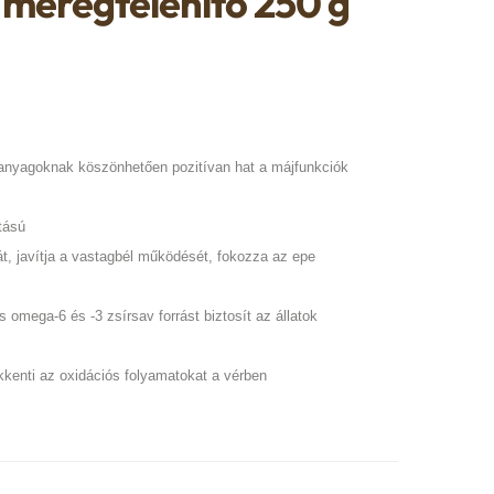
méregtelenítő 250 g
anyagoknak köszönhetően pozitívan hat a májfunkciók
tású
rát, javítja a vastagbél működését, fokozza az epe
s omega-6 és -3 zsírsav forrást biztosít az állatok
ökkenti az oxidációs folyamatokat a vérben