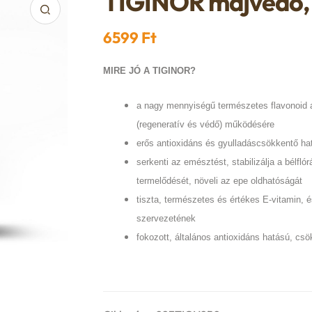
TIGINOR májvédő, 
6599
Ft
MIRE JÓ A TIGINOR?
a nagy mennyiségű természetes flavonoid 
(regeneratív és védő) működésére
erős antioxidáns és gyulladáscsökkentő ha
serkenti az emésztést, stabilizálja a bélfló
termelődését, növeli az epe oldhatóságát
tiszta, természetes és értékes E-vitamin, é
szervezetének
fokozott, általános antioxidáns hatású, cs