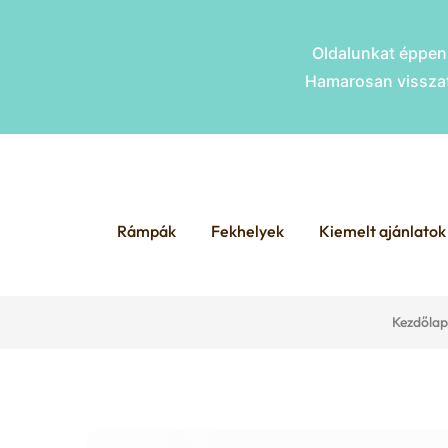
Oldalunkat éppen 
Hamarosan visszat
Skip
Skip
to
to
Rámpák
Fekhelyek
Kiemelt ajánlatok
navigation
content
Kezdőlap