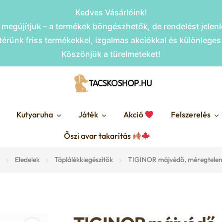
Kedves Vásárlóink!
megújítjuk – a termékek böngészhetők, de rendelést jele
érünk friss termékekkel, izgalmas akciókkal és különlege
Köszönjük a türelmeteket!
Kutyaruha
Játék
Akció
Felszerelés
Őszi avar takarítás
Eledelek
Táplálékkiegészítők
TIGINOR májvédő, méregtelen