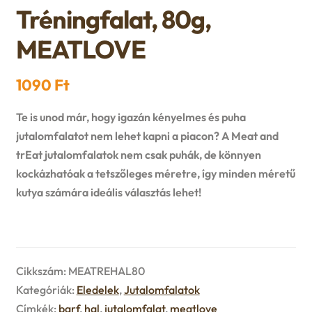
n
l
Tréningfalat, 80g,
i
p
c
d
d
MEATLOVE
l
a
h
c
m
d
n
1090
Ft
i
h
e
m
d
Te is unod már, hogy igazán kényelmes és puha
l
i
n
jutalomfalatot nem lehet kapni a piacon? A Meat and
e
c
trEat jutalomfalatok nem csak puhák, de könnyen
d
l
u
kockázhatóak a tetszőleges méretre, így minden méretű
n
h
m
kutya számára ideális választás lehet!
d
u
i
e
m
l
n
e
Cikkszám:
MEATREHAL80
d
u
Kategóriák:
Eledelek
,
Jutalomfalatok
n
m
Címkék:
barf
,
hal
,
jutalomfalat
,
meatlove