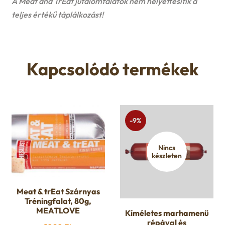
A Meat and TrEat jutalomfalatok nem helyettesítik a
teljes értékű táplálkozást!
Kapcsolódó termékek
-9%
Nincs
készleten
Meat & trEat Szárnyas
Tréningfalat, 80g,
MEATLOVE
Kíméletes marhamenü
répával és