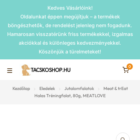
Kedves Vásárlóink!
Oldalunkat éppen megújítjuk – a termékek
böngészhetők, de rendelést jelenleg nem fogadunk.
Hamarosan visszatérünk friss termékekkel, izgalmas
akciókkal és különleges kedvezményekkel.
Köszönjük a türelmeteket!
0
Skip
Skip
to
to
M
navigation
content
Rámpák
Kezdőlap
Eledelek
Jutalomfalatok
Meat & trEat
e
Halas Tréningfalat, 80g, MEATLOVE
Fekhelyek
n
u
Kiemelt ajánlatok