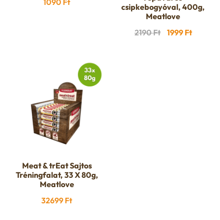
1090
Ft
csipkebogyóval, 400g,
Meatlove
Original
Current
2190
Ft
1999
Ft
price
price
was:
is:
2190 Ft.
1999 Ft.
Meat & trEat Sajtos
Tréningfalat, 33 X 80g,
Meatlove
32699
Ft