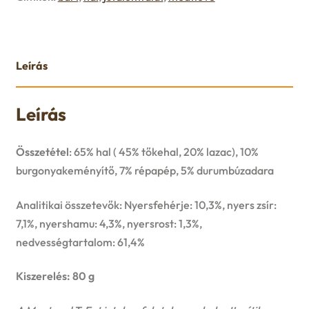
u
e
n
Leírás
u
Leírás
Összetétel
: 65% hal ( 45% tőkehal, 20% lazac), 10%
burgonyakeményítő, 7% répapép, 5% durumbúzadara
Analitikai összetevők: Nyersfehérje: 10,3%, nyers zsír:
7,1%, nyershamu: 4,3%, nyersrost: 1,3%,
nedvességtartalom: 61,4%
Kiszerelés: 80 g