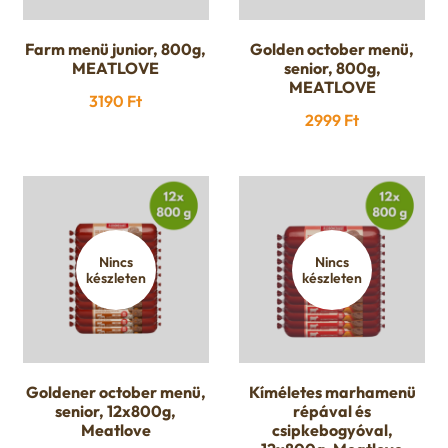
u
e
Farm menü junior, 800g,
Golden october menü,
MEATLOVE
senior, 800g,
n
MEATLOVE
3190
Ft
2999
Ft
u
Nincs
Nincs
készleten
készleten
Goldener october menü,
Kíméletes marhamenü
senior, 12x800g,
répával és
Meatlove
csipkebogyóval,