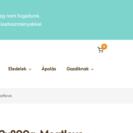
nleg nem fogadunk.
s kedvezményekkel.
0
Eledelek
Ápolás
Gazdiknak
atlove