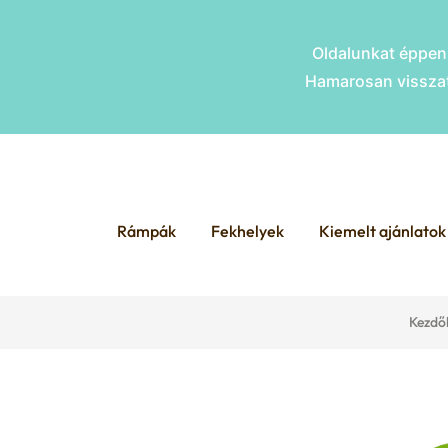
Oldalunkat éppen 
Hamarosan visszat
Skip
Skip
to
to
Rámpák
Fekhelyek
Kiemelt ajánlatok
navigation
content
Kezdő