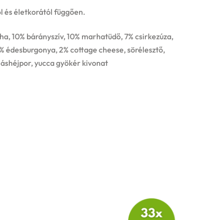
l és életkorától függően.
ha, 10% bárányszív, 10% marhatüdő, 7% csirkezúza,
5% édesburgonya, 2% cottage cheese, sörélesztő,
ojáshéjpor, yucca gyökér kivonat