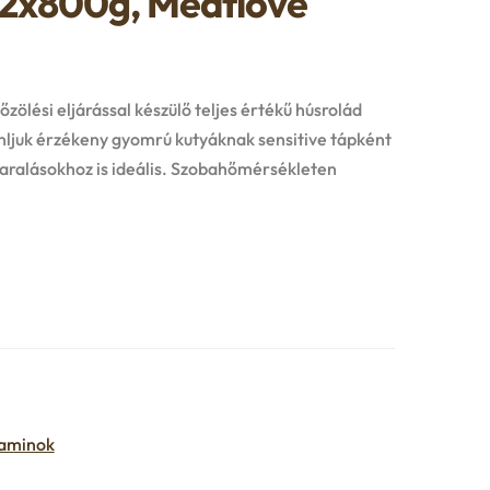
12x800g, Meatlove
ölési eljárással készülő teljes értékű húsrolád
ljuk érzékeny gyomrú kutyáknak sensitive tápként
ralásokhoz is ideális. Szobahőmérsékleten
taminok