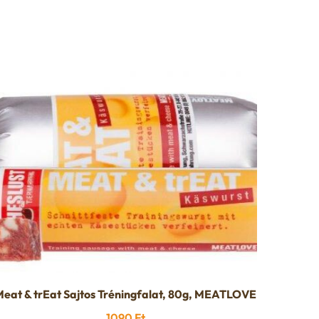
eat & trEat Sajtos Tréningfalat, 80g, MEATLOVE
1090
Ft