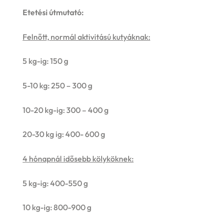
Etetési útmutató:
Felnőtt, normál aktivitású kutyáknak:
5 kg-ig: 150 g
5-10 kg: 250 – 300 g
10-20 kg-ig: 300 – 400 g
20-30 kg ig: 400- 600 g
4 hónapnál idősebb kölyköknek:
5 kg-ig: 400-550 g
10 kg-ig: 800-900 g