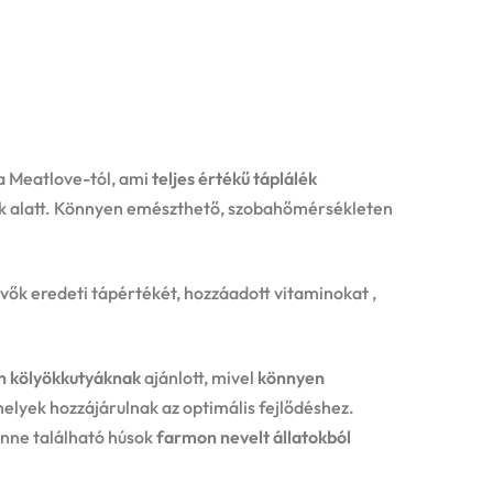
a Meatlove-tól, ami
teljes értékű táplálék
ok alatt. Könnyen emészthető, szobahőmérsékleten
ők eredeti tápértékét, hozzáadott vitaminokat ,
en kölyökkutyáknak
ajánlott, mivel
könnyen
melyek hozzájárulnak az optimális fejlődéshez.
enne található húsok
farmon nevelt állatokból