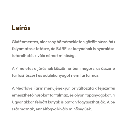
Leírás
Gluténmentes, alacsony hőmérsékleten gőzölt húsrolád 
folyamatos etetésre, de BARF-os kutyádnak is nyaralás
is tárolható, kiváló német minőség.
A kíméletes eljárásnak köszönhetően megőrzi az összetev
tartósítószert és adalékanyagot nem tartalmaz.
A Meatlove Farm menüjének junior változata
kifejezett
emészthető húsokat tartalmaz
, és olyan tápanyagokat, 
Ugyanakkor felnőtt kutyák is bátran fogyaszthatják. A b
származnak, ennélfogva kiváló minőségűek.