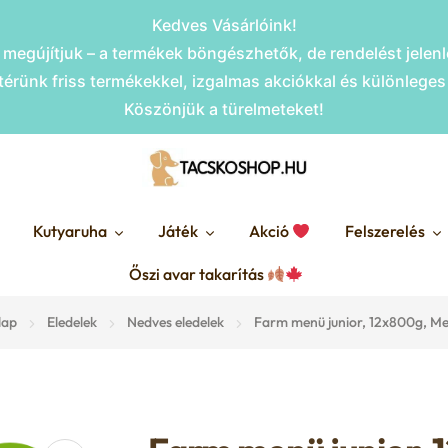
Kedves Vásárlóink!
megújítjuk – a termékek böngészhetők, de rendelést jele
érünk friss termékekkel, izgalmas akciókkal és különlege
Köszönjük a türelmeteket!
Kutyaruha
Játék
Akció
Felszerelés
Őszi avar takarítás
lap
Eledelek
Nedves eledelek
Farm menü junior, 12x800g, Me