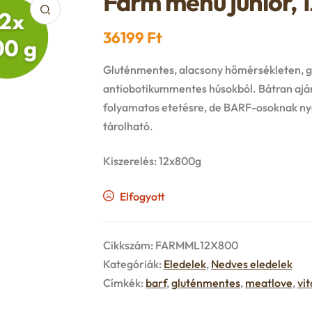
Farm menü junior, 
36199
Ft
Gluténmentes, alacsony hőmérsékleten, gőz
antiobotikummentes húsokból. Bátran aján
folyamatos etetésre, de BARF-osoknak nya
tárolható.
Kiszerelés: 12x800g
Elfogyott
Cikkszám:
FARMML12X800
Kategóriák:
Eledelek
,
Nedves eledelek
Címkék:
barf
,
gluténmentes
,
meatlove
,
vi