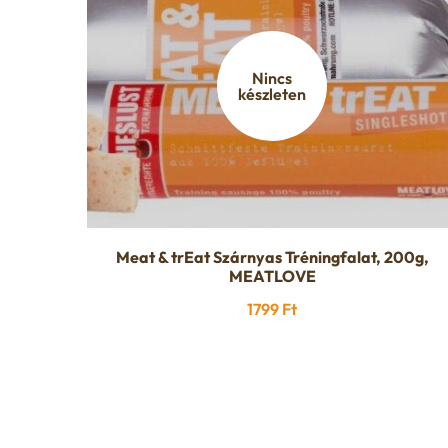
Nincs
készleten
Meat & trEat Szárnyas Tréningfalat, 200g,
MEATLOVE
1799
Ft