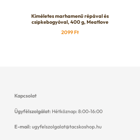
Kíméletes marhamenü répával és
csipkebogyóval, 400 g, Meatlove
2099
Ft
Kapcsolat
Ügyfélszolgálat:
Hétköznap: 8:00-16:00
E-mail:
ugyfelszolgalat@tacskoshop.hu