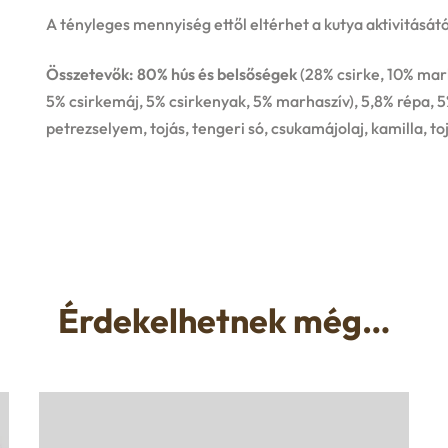
A tényleges mennyiség ettől eltérhet a kutya aktivitásátó
Összetevők: 80% hús és belsőségek
(28% csirke, 10% mar
5% csirkemáj, 5% csirkenyak, 5% marhaszív), 5,8% répa, 
petrezselyem, tojás, tengeri só, csukamájolaj, kamilla, t
Érdekelhetnek még…