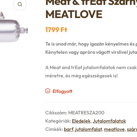
Meat & trEat Szárn
MEATLOVE
1799
Ft
Te is unod már, hogy igazán kényelmes és 
Kénytelen vagy apróra vágott virslivel ju
A Meat and trEat jutalomfalatok nem csak
méretre, és még egészségesek is!
Elfogyott
Cikkszám:
MEATRESZA200
Kategóriák:
Eledelek
,
Jutalomfalatok
Címkék:
barf
,
jutalomfalat
,
meatlove
,
szár