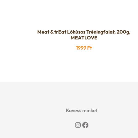
Meat & trEat Lóhúsos Tréningfalat, 200g,
MEATLOVE
1999
Ft
Kövess minket
Instagram
Facebook