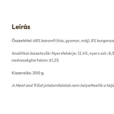
Leírás
Összetétel
: 68% baromfi (hús, gyomor, máj), 8% burgon
Analitikai összetevők: Nyersfehérje: 12,4%, nyers zsír: 8,
nedvességtartalom: 61,2%
Kiszerelés: 200 g
A Meat and TrEat jutalomfalatok nem helyettesítik a telje