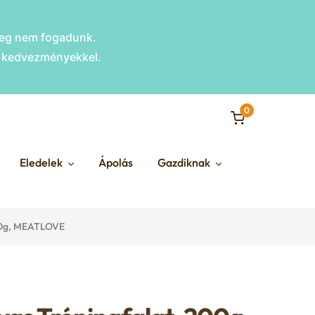
nleg nem fogadunk.
s kedvezményekkel.
0
Eledelek
Ápolás
Gazdiknak
200g, MEATLOVE