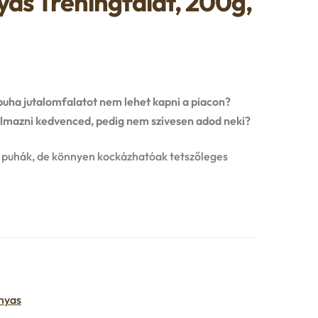
yas Tréningfalat, 200g,
puha jutalomfalatot nem lehet kapni a piacon?
talmazni kedvenced, pedig nem szívesen adod neki?
 puhák, de könnyen kockázhatóak tetszőleges
nyas