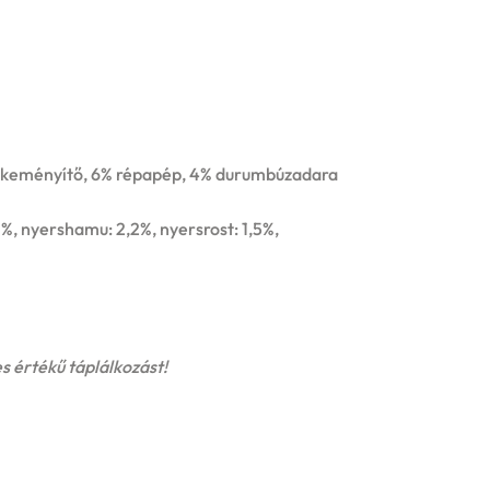
yakeményítő, 6% répapép, 4% durumbúzadara
3%, nyershamu: 2,2%, nyersrost: 1,5%,
s értékű táplálkozást!