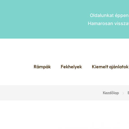
Oldalunkat éppen 
Hamarosan visszat
Skip
Skip
to
to
Rámpák
Fekhelyek
Kiemelt ajánlatok
navigation
content
Kezdőlap