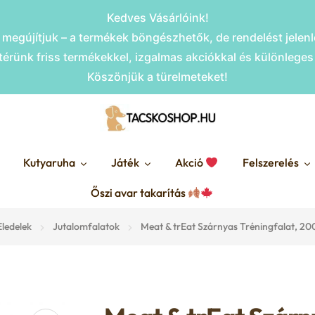
Kedves Vásárlóink!
megújítjuk – a termékek böngészhetők, de rendelést jele
érünk friss termékekkel, izgalmas akciókkal és különlege
Köszönjük a türelmeteket!
Kutyaruha
Játék
Akció
Felszerelés
Őszi avar takarítás
Eledelek
Jutalomfalatok
Meat & trEat Szárnyas Tréningfalat, 