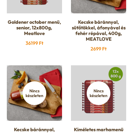
Goldener october menü,
Kecske báránnyal,
senior, 12x800g,
sütőtökkel, áfonyával és
Meatlove
fehér répával, 400g,
MEATLOVE
36199
Ft
2699
Ft
Nincs
Nincs
készleten
készleten
Kecske báránnyal,
Kíméletes marhamenü