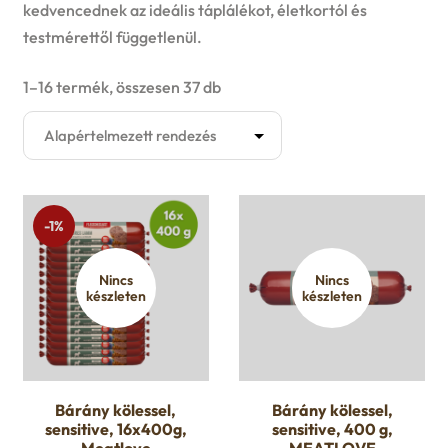
Kutyaruha
kedvencednek az ideális táplálékot, életkortól és
testmérettől függetlenül.
E
Játék
1–16 termék, összesen 37 db
x
E
Akció
p
x
Felszerelés
a
p
E
-1%
Eledelek
n
a
x
E
d
Nincs
Nincs
Ápolás
n
készleten
készleten
p
x
c
d
Gazdiknak
a
p
h
c
E
Őszi avar takarítás
n
a
Bárány kölessel,
Bárány kölessel,
i
h
x
sensitive, 16x400g,
sensitive, 400 g,
d