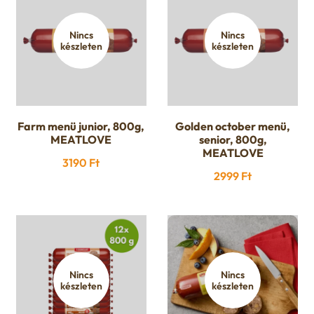
u
e
Nincs
Nincs
készleten
készleten
n
u
Farm menü junior, 800g,
Golden october menü,
MEATLOVE
senior, 800g,
MEATLOVE
3190
Ft
2999
Ft
Nincs
Nincs
készleten
készleten