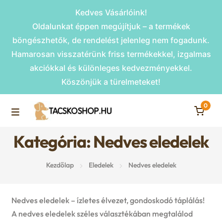
Kedves Vásárlóink!
Oldalunkat éppen megújítjuk – a termékek
böngészhetők, de rendelést jelenleg nem fogadunk.
Hamarosan visszatérünk friss termékekkel, izgalmas
akciókkal és különleges kedvezményekkel.
Köszönjük a türelmeteket!
0
Skip
Skip
to
to
M
navigation
content
Kategória: Nedves eledelek
Rámpák
e
Kezdőlap
Eledelek
Nedves eledelek
Fekhelyek
n
u
Kiemelt ajánlatok
Nedves eledelek – ízletes élvezet, gondoskodó táplálás!
A nedves eledelek széles választékában megtalálod