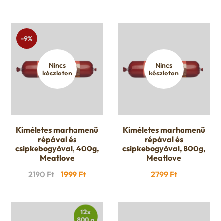
-9%
Nincs
Nincs
készleten
készleten
Kíméletes marhamenü
Kíméletes marhamenü
répával és
répával és
csipkebogyóval, 400g,
csipkebogyóval, 800g,
Meatlove
Meatlove
Original
Current
2190
Ft
1999
Ft
2799
Ft
price
price
was:
is:
2190 Ft.
1999 Ft.