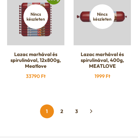
Nincs
Nincs
készleten
készleten
Lazac marhával és
Lazac marhával és
spirulinával, 12x800g,
spirulinával, 400g,
Meatlove
MEATLOVE
33790
Ft
1999
Ft
1
2
3