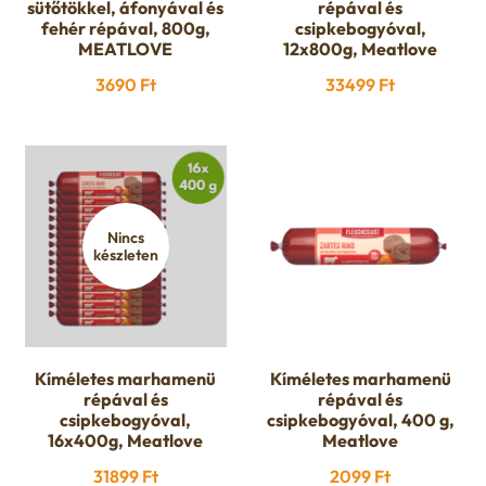
sütőtökkel, áfonyával és
répával és
fehér répával, 800g,
csipkebogyóval,
MEATLOVE
12x800g, Meatlove
3690
Ft
33499
Ft
Nincs
készleten
Kíméletes marhamenü
Kíméletes marhamenü
répával és
répával és
csipkebogyóval,
csipkebogyóval, 400 g,
16x400g, Meatlove
Meatlove
31899
Ft
2099
Ft