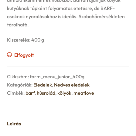
n
l
i
p
kutyáknak tápként folyamatos etetésre, de BARF-
c
d
osoknak nyaralásokhoz is ideális. Szobahőmérsékleten
d
l
a
tárolható.
h
c
m
d
n
Kiszerelés: 400 g
i
h
e
m
d
l
Elfogyott
i
n
e
c
d
l
u
n
Cikkszám:
farm_menu_junior_400g
h
m
Kategóriák:
Eledelek
,
Nedves eledelek
d
u
i
Címkék:
barf
,
húsrolád
,
kölyök
,
meatlove
e
m
l
n
e
d
Leírás
u
n
m