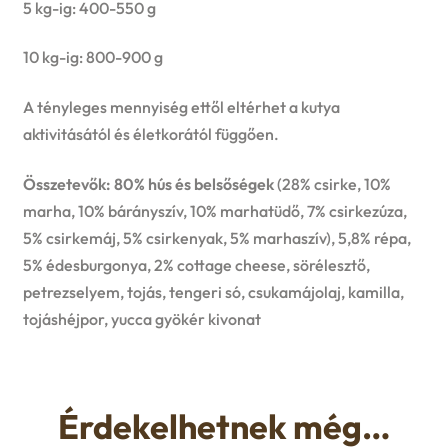
5 kg-ig: 400-550 g
10 kg-ig: 800-900 g
A tényleges mennyiség ettől eltérhet a kutya
aktivitásától és életkorától függően.
Összetevők: 80% hús és belsőségek
(28% csirke, 10%
marha, 10% bárányszív, 10% marhatüdő, 7% csirkezúza,
5% csirkemáj, 5% csirkenyak, 5% marhaszív), 5,8% répa,
5% édesburgonya, 2% cottage cheese, sörélesztő,
petrezselyem, tojás, tengeri só, csukamájolaj, kamilla,
tojáshéjpor, yucca gyökér kivonat
Érdekelhetnek még…