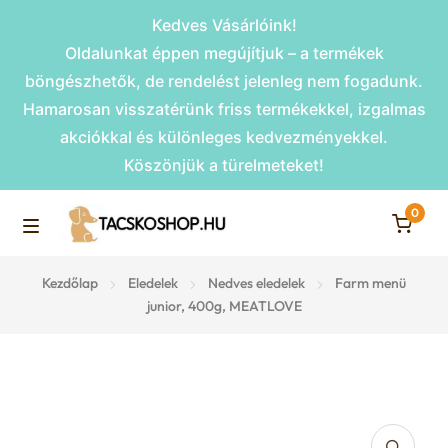
Kedves Vásárlóink!
Oldalunkat éppen megújítjuk – a termékek
böngészhetők, de rendelést jelenleg nem fogadunk.
Hamarosan visszatérünk friss termékekkel, izgalmas
akciókkal és különleges kedvezményekkel.
Köszönjük a türelmeteket!
0
Skip
Skip
to
to
M
navigation
content
Rámpák
Kezdőlap
Eledelek
Nedves eledelek
Farm menü
e
junior, 400g, MEATLOVE
Fekhelyek
n
u
Kiemelt ajánlatok