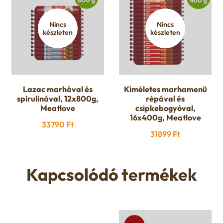
Nincs
Nincs
készleten
készleten
Lazac marhával és
Kíméletes marhamenü
spirulinával, 12x800g,
répával és
Meatlove
csipkebogyóval,
16x400g, Meatlove
33790
Ft
31899
Ft
Kapcsolódó termékek