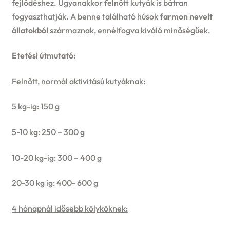
fejlődéshez. Ugyanakkor felnőtt kutyák is bátran
fogyaszthatják. A benne található húsok
farmon nevelt
állatokból
származnak, ennélfogva kiváló minőségűek.
Etetési útmutató:
Felnőtt, normál aktivitású kutyáknak:
5 kg-ig: 150 g
5-10 kg: 250 – 300 g
10-20 kg-ig: 300 – 400 g
20-30 kg ig: 400- 600 g
4 hónapnál idősebb kölyköknek: