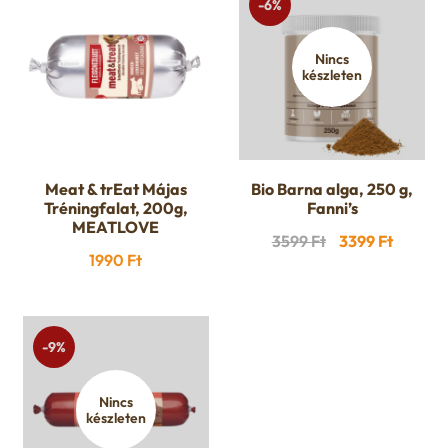
-6%
Nincs
készleten
Meat & trEat Májas
Bio Barna alga, 250 g,
Tréningfalat, 200g,
Fanni’s
MEATLOVE
Original
Curren
3599
Ft
3399
Ft
1990
Ft
price
price
was:
is:
3599 Ft.
3399 Ft
-9%
Nincs
készleten