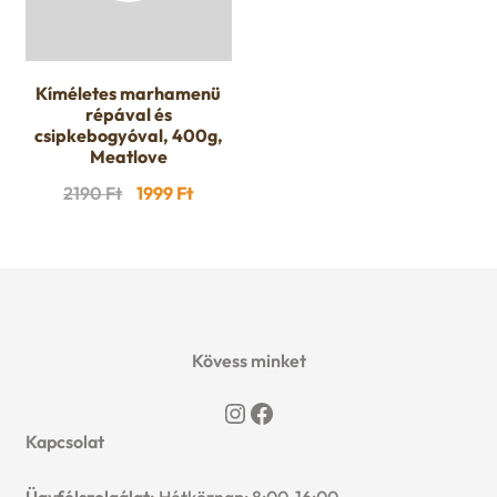
Kíméletes marhamenü
répával és
csipkebogyóval, 400g,
Meatlove
Original
Current
2190
Ft
1999
Ft
price
price
was:
is:
2190 Ft.
1999 Ft.
Kövess minket
Instagram
Facebook
Kapcsolat
Ügyfélszolgálat:
Hétköznap: 8:00-16:00