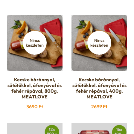
Nincs
Nincs
készleten
készleten
Kecske báránnyal,
Kecske báránnyal,
sütőtökkel, áfonyával és
sütőtökkel, áfonyával és
fehér répával, 800g,
fehér répával, 400g,
MEATLOVE
MEATLOVE
3690
Ft
2699
Ft