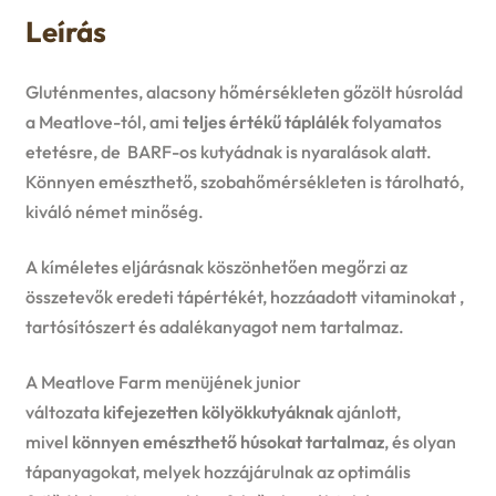
u
Leírás
e
n
Gluténmentes, alacsony hőmérsékleten gőzölt húsrolád
a Meatlove-tól, ami
teljes értékű táplálék
folyamatos
u
etetésre, de BARF-os kutyádnak is nyaralások alatt.
Könnyen emészthető, szobahőmérsékleten is tárolható,
kiváló német minőség.
A kíméletes eljárásnak köszönhetően megőrzi az
összetevők eredeti tápértékét, hozzáadott vitaminokat ,
tartósítószert és adalékanyagot nem tartalmaz.
A Meatlove Farm menüjének junior
változata
kifejezetten kölyökkutyáknak
ajánlott,
mivel
könnyen emészthető húsokat tartalmaz
, és olyan
tápanyagokat, melyek hozzájárulnak az optimális