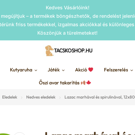
Kedves Vásárlóink!
megújítjuk – a termékek böngészhetők, de rendelést jele
érünk friss termékekkel, izgalmas akciókkal és különlege
Köszönjük a türelmeteket!
Kutyaruha
Játék
Akció
Felszerelés
Őszi avar takarítás
Eledelek
Nedves eledelek
Lazac marhával és spirulinával, 12x8