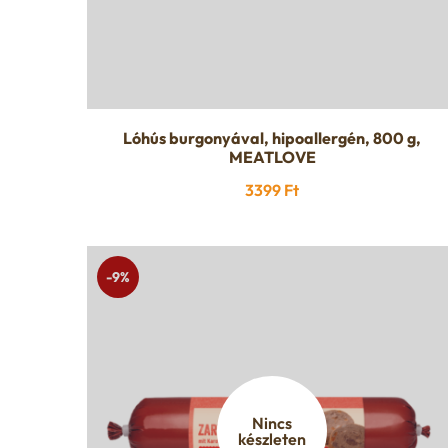
Lóhús burgonyával, hipoallergén, 800 g,
MEATLOVE
3399
Ft
-9%
Nincs
készleten