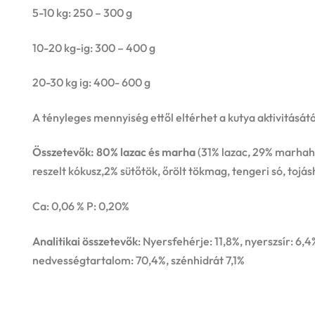
5-10 kg: 250 – 300 g
10-20 kg-ig: 300 – 400 g
20-30 kg ig: 400- 600 g
A tényleges mennyiség ettől eltérhet a kutya aktivitásátó
Összetevők: 80% lazac és marha
(31% lazac, 29% marhah
reszelt kókusz,2% sütőtök, őrölt tökmag, tengeri só, tojás
Ca: 0,06 % P: 0,20%
Analitikai összetevők
: Nyersfehérje: 11,8%, nyerszsír: 6,
nedvességtartalom: 70,4%, szénhidrát 7,1%