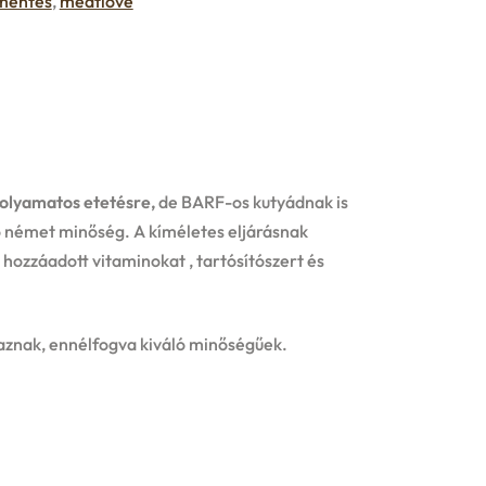
mentes
,
meatlove
olyamatos etetésre,
de BARF-os kutyádnak is
ló német minőség. A kíméletes eljárásnak
hozzáadott vitaminokat , tartósítószert és
znak, ennélfogva kiváló minőségűek.