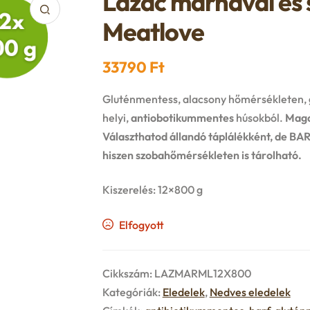
Lazac marhával és s
Meatlove
33790
Ft
Gluténmentess, alacsony hőmérsékleten,
helyi,
antiobotikummentes
húsokból.
Magas
Választhatod állandó táplálékként, de BARF
hiszen szobahőmérsékleten is tárolható.
Kiszerelés: 12×800 g
Elfogyott
Cikkszám:
LAZMARML12X800
Kategóriák:
Eledelek
,
Nedves eledelek