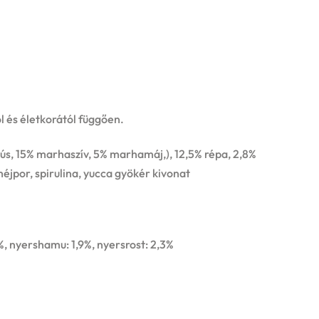
l és életkorától függően.
ús, 15% marhaszív, 5% marhamáj,), 12,5% répa, 2,8%
héjpor, spirulina, yucca gyökér kivonat
4%, nyershamu: 1,9%, nyersrost: 2,3%