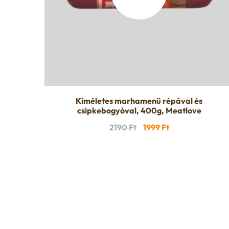
Kíméletes marhamenü répával és
csipkebogyóval, 400g, Meatlove
Original
Current
2190
Ft
1999
Ft
price
price
was:
is:
2190 Ft.
1999 Ft.