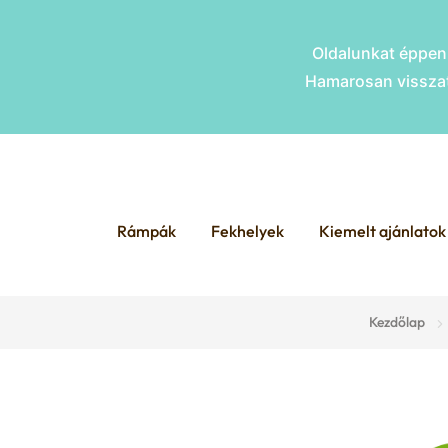
Oldalunkat éppen 
Hamarosan visszat
Skip
Skip
to
to
Rámpák
Fekhelyek
Kiemelt ajánlatok
navigation
content
Kezdőlap