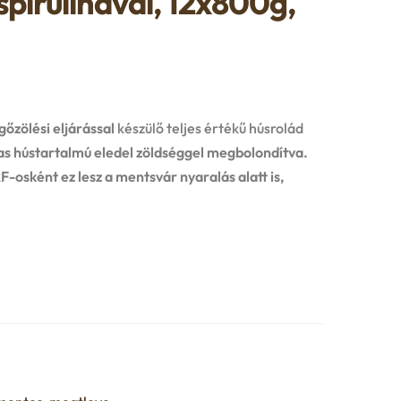
pirulinával, 12x800g,
gőzölési eljárással
készülő teljes értékű húsrolád
 hústartalmú eledel zöldséggel megbolondítva.
-osként ez lesz a mentsvár nyaralás alatt is,