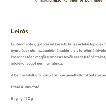
Címkék:
antibiotikummentes
,
barf
,
glutén
Leírás
Gluténmentes, gőzöléssel készült,
teljes értékű táplálék
f
nyaralások alatt, szobahőmérsékleten is tárolható, kivá
köszönhetően megőrzi az összetevők eredeti tápértékét, 
adalékanyagot nem tartalmaz.
A benne található húsok
farmon nevelt állatokból
szárma
Etetési útmutató:
5 kg-ig: 150 g