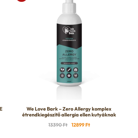
E
We Love Bark – Zero Allergy komplex
étrendkiegészítő allergia ellen kutyáknak
Original
Current
13390
Ft
12899
Ft
price
price