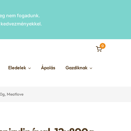
nleg nem fogadunk.
s kedvezményekkel.
0
Eledelek
Ápolás
Gazdiknak
00g, Meatlove