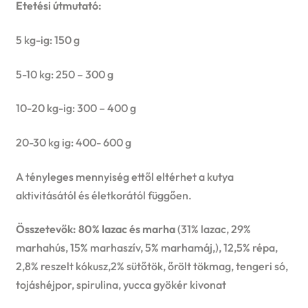
Etetési útmutató:
5 kg-ig: 150 g
5-10 kg: 250 – 300 g
10-20 kg-ig: 300 – 400 g
20-30 kg ig: 400- 600 g
A tényleges mennyiség ettől eltérhet a kutya
aktivitásától és életkorától függően.
Összetevők: 80% lazac és marha
(31% lazac, 29%
marhahús, 15% marhaszív, 5% marhamáj,), 12,5% répa,
2,8% reszelt kókusz,2% sütőtök, őrölt tökmag, tengeri só,
tojáshéjpor, spirulina, yucca gyökér kivonat