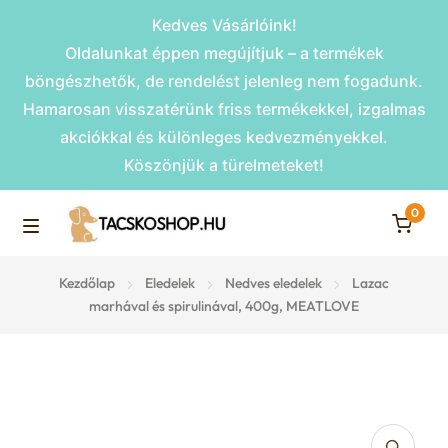
Kedves Vásárlóink!
Oldalunkat éppen megújítjuk – a termékek
böngészhetők, de rendelést jelenleg nem fogadunk.
Hamarosan visszatérünk friss termékekkel, izgalmas
akciókkal és különleges kedvezményekkel.
Köszönjük a türelmeteket!
0
Skip
Skip
to
to
M
navigation
content
Rámpák
Kezdőlap
Eledelek
Nedves eledelek
Lazac
e
marhával és spirulinával, 400g, MEATLOVE
Fekhelyek
n
u
Kiemelt ajánlatok