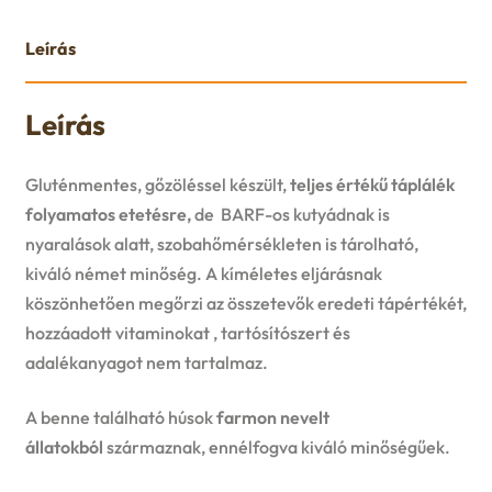
Leírás
Leírás
Gluténmentes, gőzöléssel készült,
teljes értékű táplálék
folyamatos etetésre,
de BARF-os kutyádnak is
nyaralások alatt, szobahőmérsékleten is tárolható,
kiváló német minőség. A kíméletes eljárásnak
köszönhetően megőrzi az összetevők eredeti tápértékét,
hozzáadott vitaminokat , tartósítószert és
adalékanyagot nem tartalmaz.
A benne található húsok
farmon nevelt
állatokból
származnak, ennélfogva kiváló minőségűek.