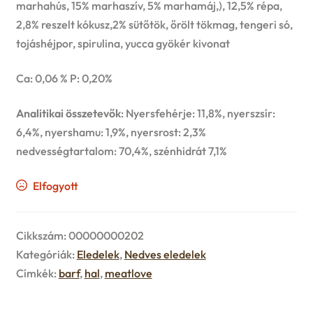
marhahús, 15% marhaszív, 5% marhamáj,), 12,5% répa,
u
2,8% reszelt kókusz,2% sütőtök, őrölt tökmag, tengeri só,
e
tojáshéjpor, spirulina, yucca gyökér kivonat
n
Ca: 0,06 % P: 0,20%
u
Analitikai összetevők
: Nyersfehérje: 11,8%, nyerszsír:
6,4%, nyershamu: 1,9%, nyersrost: 2,3%
nedvességtartalom: 70,4%, szénhidrát 7,1%
Elfogyott
Cikkszám:
00000000202
Kategóriák:
Eledelek
,
Nedves eledelek
Címkék:
barf
,
hal
,
meatlove