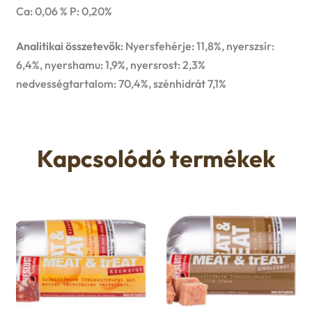
Ca: 0,06 % P: 0,20%
Analitikai összetevők
: Nyersfehérje: 11,8%, nyerszsír:
6,4%, nyershamu: 1,9%, nyersrost: 2,3%
nedvességtartalom: 70,4%, szénhidrát 7,1%
Kapcsolódó termékek