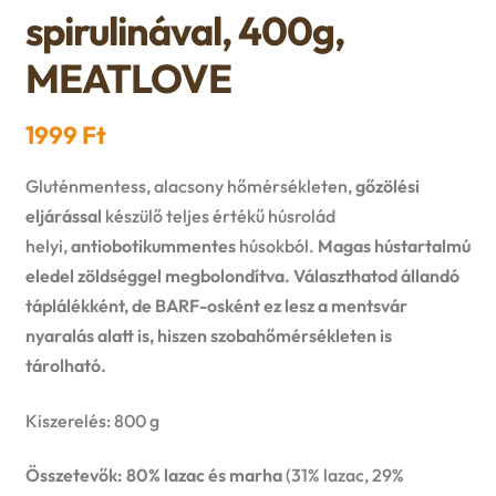
n
l
spirulinával, 400g,
i
p
c
d
d
MEATLOVE
l
a
h
c
m
d
n
1999
Ft
i
h
e
m
d
Gluténmentess, alacsony hőmérsékleten,
gőzölési
l
i
n
eljárással
készülő teljes értékű húsrolád
e
c
helyi,
antiobotikummentes
húsokból.
Magas hústartalmú
d
l
u
eledel zöldséggel megbolondítva. Választhatod állandó
n
h
m
táplálékként, de BARF-osként ez lesz a mentsvár
d
u
i
nyaralás alatt is, hiszen szobahőmérsékleten is
e
m
tárolható.
l
n
e
Kiszerelés: 800 g
d
u
n
Összetevők: 80% lazac és marha
(31% lazac, 29%
m