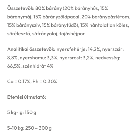
Összetevők
:
80% bárány
(20% bárányhús, 15%
báránymáj, 15% bárányzöldpacal, 20% báránypástétom,
15% bárányszív, 15% báránytüdő), 15% hántolatlan köles,
sörélesztő, sáfrányolaj, tojáshéjpor
Analitikai összetevők:
nyersfehérje: 14,2%, nyerszsír:
8,8%, nyershamu: 3,3%, nyersrost: 3,2%, nedvesség:
66,5%, szénhidrát 4%
Ca = 0.17%, Ph = 0.30%
Etetési útmutató:
5 kg-ig: 150 g
5-10 kg: 250 – 300 g