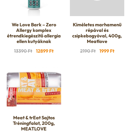
We Love Bark – Zero
Kíméletes marhamenü
Allergy komplex
répával és
étrendkiegészítő allergia
csipkebogyóval, 400g,
ellen kutyáknak
Meatlove
Original
Current
Original
Current
13390
Ft
12899
Ft
2190
Ft
1999
Ft
price
price
price
price
was:
is:
was:
is:
13390 Ft.
12899 Ft.
2190 Ft.
1999 Ft.
Meat & trEat Sajtos
Tréningfalat, 200g,
MEATLOVE