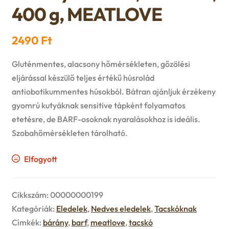
n
l
400 g, MEATLOVE
i
p
c
d
d
l
a
2490
Ft
h
c
m
d
n
Gluténmentes, alacsony hőmérsékleten, gőzölési
i
h
e
eljárással készülő teljes értékű húsrolád
m
d
l
antiobotikummentes húsokból. Bátran ajánljuk érzékeny
i
n
e
gyomrú kutyáknak sensitive tápként folyamatos
c
d
etetésre, de BARF-osoknak nyaralásokhoz is ideális.
l
u
n
h
Szobahőmérsékleten tárolható.
m
d
u
i
Elfogyott
e
m
l
n
e
Cikkszám:
00000000199
d
Kategóriák:
Eledelek
,
Nedves eledelek
,
Tacskóknak
u
n
Címkék:
bárány
,
barf
,
meatlove
,
tacskó
m