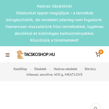
Kedves Vásárlóink!
Oldalunkat éppen megújítjuk – a termékek
böngészhetők, de rendelést jelenleg nem fogadunk.
Hamarosan visszatérünk friss termékekkel, izgalmas
akciókkal és különleges kedvezményekkel.
Köszönjük a türelmeteket!
0
Skip
Skip
to
to
M
navigation
content
Rámpák
Kezdőlap
Eledelek
Nedves eledelek
Bárány
e
kölessel, sensitive, 400 g, MEATLOVE
Fekhelyek
n
u
Kiemelt ajánlatok