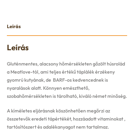
u
e
n
Leírás
u
Leírás
Gluténmentes, alacsony hőmérsékleten gőzölt húsrolád
a Meatlove-tól, ami teljes értékű táplálék érzékeny
gyomrú kutyának, de BARF-os kedvencednek is
nyaralások alatt. Könnyen emészthető,
szobahőmérsékleten is tárolható, kiváló német minőség.
A kíméletes eljárásnak köszönhetően megőrzi az
összetevők eredeti tápértékét, hozzáadott vitaminokat ,
tartósítószert és adalékanyagot nem tartalmaz.