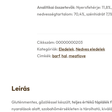
Analitikai összetevők
: Nyersfehérje: 11,8%
nedvességtartalom: 70,4%, szénhidrát 7,1
Cikkszám:
00000000203
Kategóriák:
Eledelek
,
Nedves eledelek
Címkék:
barf
,
hal
,
meatlove
Leírás
Gluténmentes, gőzöléssel készült,
teljes értékű táplálék
f
nyaralások alatt, szobahőmérsékleten is tárolható, kivá