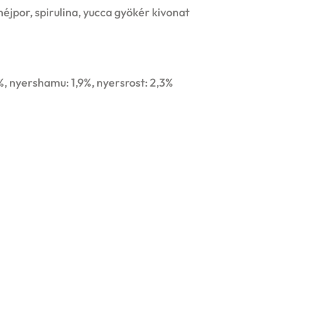
héjpor, spirulina, yucca gyökér kivonat
4%, nyershamu: 1,9%, nyersrost: 2,3%