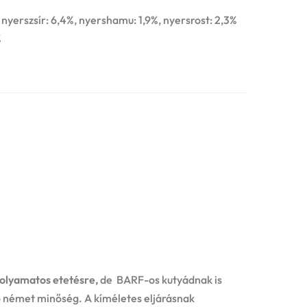
, nyerszsír: 6,4%, nyershamu: 1,9%, nyersrost: 2,3%
%
olyamatos etetésre,
de BARF-os kutyádnak is
ló német minőség. A kíméletes eljárásnak