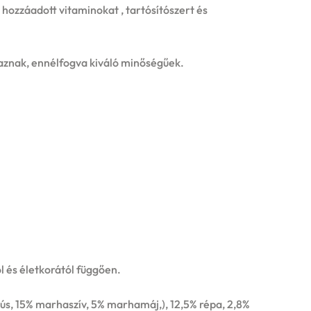
hozzáadott vitaminokat , tartósítószert és
znak, ennélfogva kiváló minőségűek.
l és életkorától függően.
ús, 15% marhaszív, 5% marhamáj,), 12,5% répa, 2,8%