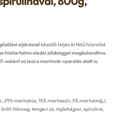
pirulinával, 800g,
gőzölési eljárással
készülő teljes értékű húsrolád
 hústartalmú eledel zöldséggel megbolondítva.
-osként ez lesz a mentsvár nyaralás alatt is,
ac, 29% marhahús, 15% marhaszív, 5% marhamáj,),
őrölt tökmag, tengeri só, tojáshéjpor, spirulina,