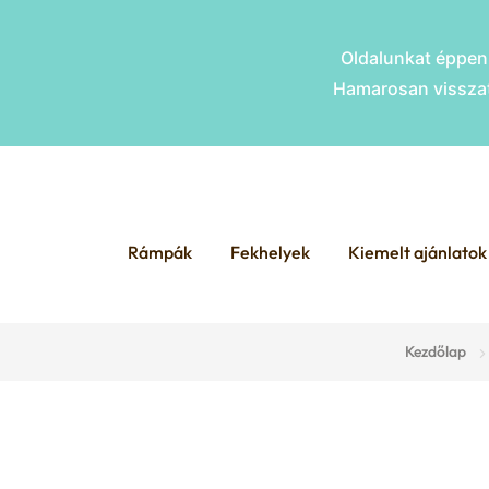
Oldalunkat éppen 
Hamarosan visszat
Skip
Skip
to
to
Rámpák
Fekhelyek
Kiemelt ajánlatok
navigation
content
Kezdőlap