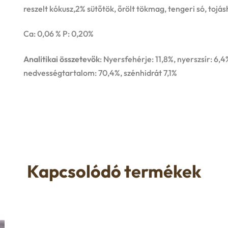
reszelt kókusz,2% sütőtök, őrölt tökmag, tengeri só, tojás
Ca: 0,06 % P: 0,20%
Analitikai összetevők
: Nyersfehérje: 11,8%, nyerszsír: 6,
nedvességtartalom: 70,4%, szénhidrát 7,1%
Kapcsolódó termékek