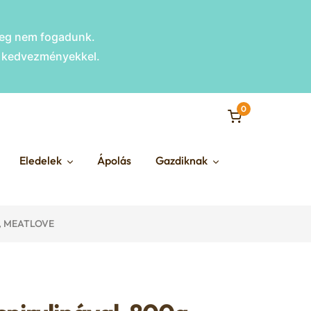
nleg nem fogadunk.
s kedvezményekkel.
0
Eledelek
Ápolás
Gazdiknak
0g, MEATLOVE