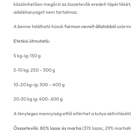
köszönhetően megőrzi az összetevők eredeti tápértékét, 
adalékanyagot nem tartalmaz.
A benne található húsok
farmon nevelt állatokból
szárma
Etetési útmutató:
5 kg-ig: 150 g
5-10 kg: 250 – 300 g
10-20 kg-ig: 300 – 400 g
20-30 kg ig: 400- 600 g
A tényleges mennyiség ettől eltérhet a kutya aktivitásátó
Összetevők: 80% lazac és marha
(31% lazac, 29% marhah