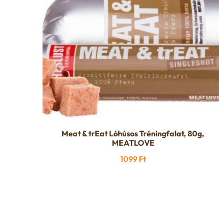
Meat & trEat Lóhúsos Tréningfalat, 80g,
MEATLOVE
1099
Ft