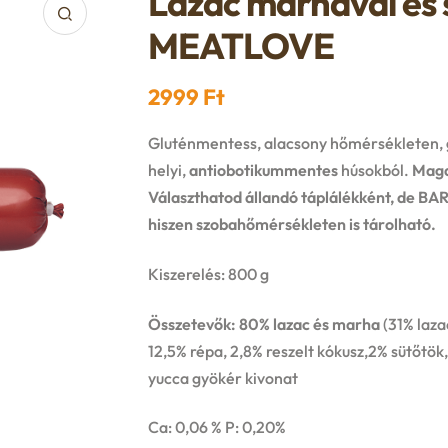
Lazac marhával és s
MEATLOVE
2999
Ft
Gluténmentess, alacsony hőmérsékleten,
helyi,
antiobotikummentes
húsokból.
Magas
Választhatod állandó táplálékként, de BARF
hiszen szobahőmérsékleten is tárolható.
Kiszerelés: 800 g
Összetevők: 80% lazac és marha
(31% laz
12,5% répa, 2,8% reszelt kókusz,2% sütőtök, 
yucca gyökér kivonat
Ca: 0,06 % P: 0,20%