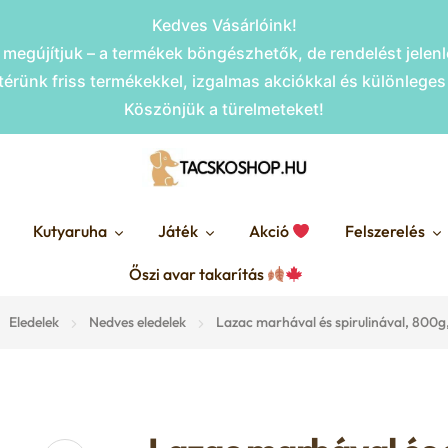
Kedves Vásárlóink!
megújítjuk – a termékek böngészhetők, de rendelést jele
érünk friss termékekkel, izgalmas akciókkal és különlege
Köszönjük a türelmeteket!
Kutyaruha
Játék
Akció
Felszerelés
Őszi avar takarítás
Eledelek
Nedves eledelek
Lazac marhával és spirulinával, 80