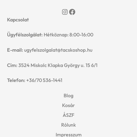
u
Instagram
Facebook
e
Kapcsolat
n
Ügyfélszolgálat:
Hétköznap: 8:00-16:00
u
E-mail:
ugyfelszolgalat@tacskoshop.hu
Cím:
3524 Miskolc Klapka György u. 15 6/1
Telefon:
+36/70 536-1441
Blog
Kosár
ÁSZF
Rólunk
Impresszum