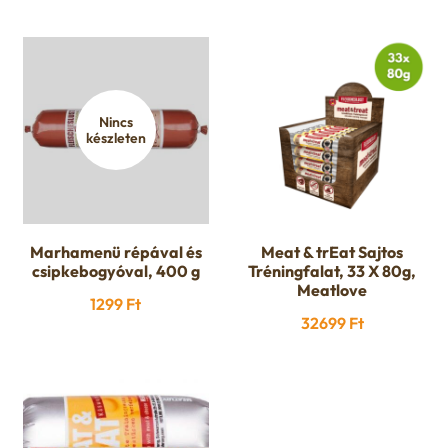
Nincs
készleten
Marhamenü répával és
Meat & trEat Sajtos
csipkebogyóval, 400 g
Tréningfalat, 33 X 80g,
Meatlove
1299
Ft
32699
Ft