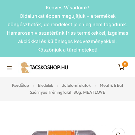
Kedves Vásárlóink!
Oldalunkat éppen megújítjuk – a termékek
böngészhetők, de rendelést jelenleg nem fogadunk.
Hamarosan visszatérünk friss termékekkel, izgalmas
akciókkal és különleges kedvezményekkel.
Köszönjük a türelmeteket!
0
Skip
Skip
to
to
M
navigation
content
Rámpák
Kezdőlap
Eledelek
Jutalomfalatok
Meat & trEat
e
Szárnyas Tréningfalat, 80g, MEATLOVE
Fekhelyek
n
u
Kiemelt ajánlatok