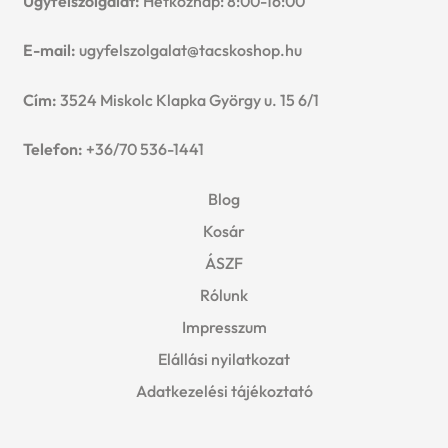
Ügyfélszolgálat:
Hétköznap: 8:00-16:00
E-mail:
ugyfelszolgalat@tacskoshop.hu
Cím:
3524 Miskolc Klapka György u. 15 6/1
Telefon:
+36/70 536-1441
Blog
Kosár
ÁSZF
Rólunk
Impresszum
Elállási nyilatkozat
Adatkezelési tájékoztató