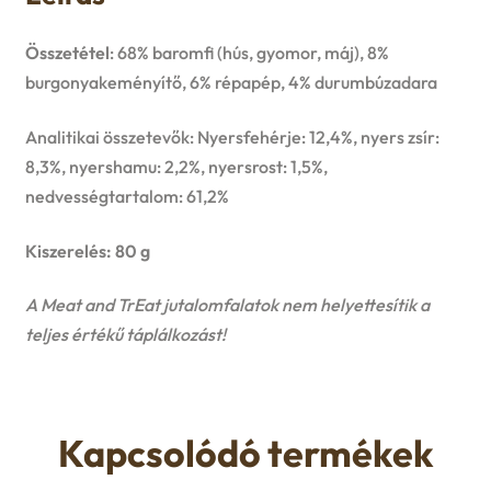
u
e
Összetétel
: 68% baromfi (hús, gyomor, máj), 8%
burgonyakeményítő, 6% répapép, 4% durumbúzadara
n
Analitikai összetevők: Nyersfehérje: 12,4%, nyers zsír:
u
8,3%, nyershamu: 2,2%, nyersrost: 1,5%,
nedvességtartalom: 61,2%
Kiszerelés: 80 g
A Meat and TrEat jutalomfalatok nem helyettesítik a
teljes értékű táplálkozást!
Kapcsolódó termékek