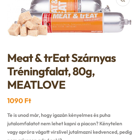
Kutyaruha
E
Játék
x
E
Akció
p
x
Meat & trEat Szárnyas
Felszerelés
a
p
E
Tréningfalat, 80g,
Eledelek
n
a
MEATLOVE
x
E
d
Ápolás
n
p
x
1090
Ft
c
d
Gazdiknak
a
p
h
Te is unod már, hogy igazán kényelmes és puha
c
E
jutalomfalatot nem lehet kapni a piacon? Kénytelen
Őszi avar takarítás
n
a
i
vagy apróra vágott virslivel jutalmazni kedvenced, pedig
h
x
d