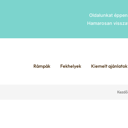
Oldalunkat éppen 
Hamarosan visszat
Skip
Skip
to
to
Rámpák
Fekhelyek
Kiemelt ajánlatok
navigation
content
Kezdő