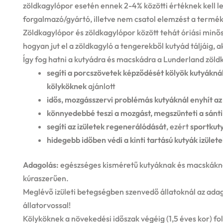
zöldkagylópor esetén ennek 2-4% közötti értéknek kell le
forgalmazó/gyártó, illetve nem csatol elemzést a termé
Zöldkagylópor és zöldkagylópor között tehát óriási minő
hogyan jut el a zöldkagyló a tengerekből kutyád táljáig, a
Így fog hatni a kutyádra és macskádra a Lunderland zöld
segíti a porcszövetek képződését kölyök kutyáknál
kölyköknek
ajánlott
idős, mozgásszervi problémás kutyáknál
enyhít az
könnyedebbé teszi a mozgást, megszünteti a sánti
segíti az izületek regenerálódását
, ezért
sportkut
hidegebb időben védi a kinti tartású kutyák izülete
Adagolás:
egészséges kisméretű kutyáknak és macskáknak
kúraszerűen.
Meglévő izületi betegségben szenvedő állatoknál az ada
állatorvossal!
Kölyköknek a növekedési időszak végéig (1,5 éves kor) f