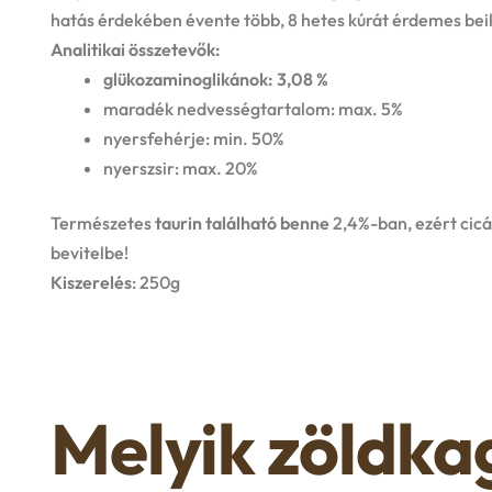
hatás érdekében évente több, 8 hetes kúrát érdemes beik
Analitikai összetevők:
glükozaminoglikánok: 3,08 %
maradék nedvességtartalom: max. 5%
nyersfehérje: min. 50%
nyerszsir: max. 20%
Természetes
taurin található benne
2,4%-ban, ezért cicá
bevitelbe!
Kiszerelés
: 250g
Melyik zöldka