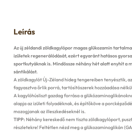
Leírás
Az új zéldandi zöldkagylópor magas glükozamin tartalma 
izületek regenerálódását, ezért egyaránt hatásos gyorsa
sportkutyáknak is. Mindössze néhány hét alatt enyhít a
sántikálást.
A zöldkagylót Új-Zéland hideg tengereiben tenyésztik, azt
fagyasztva őrlik porrá, tartósítószerek hozzáadása nélkül
A kagylóhúsliszt gazdag forrása a glükózaminoglikánok
alapja az izületi folyadéknak, és építőköve a porcképződé
mozogjanak az illeszkedéseknél is.
TIPP:
Néhány kereskedő nem tiszta zöldkagylóport, pusztá
részletekre! Feltétlen nézd meg a glükozaminoglikán (GAG