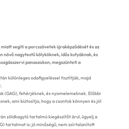
miatt segíti a porcszövetek újraképződését és az
n növő nagytestű kölyköknek, idős kutyáknak, és
 mozgásszervi panaszokon, megszünteti a
án különleges odafigyeléssel tisztítják, majd
.
nak (GAG), fehérjéknek, és nyomelemeknek. Előbbi
snek, ami biztosítja, hogy a csontok könnyen és jól
n zöldkagyló tartalmú kiegészítőt árul, ügyelj a
) tartalmat is: jó minőségű, nem zsírtalanított