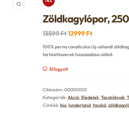
-4%
Zöldkagylópor, 250
Original
Current
13599
Ft
12999
Ft
price
price
100%
perna canaliculus
(új-zélandi zöldka
was:
is:
tartósítószerek hozzáadása nélkül.
13599 Ft.
12999 Ft.
Elfogyott
Cikkszám:
00000003
Kategóriák:
Akció
,
Eledelek
,
Tacskóknak
,
T
Címkék:
bio
,
lunderland
,
tacskó
,
zöldkagyl