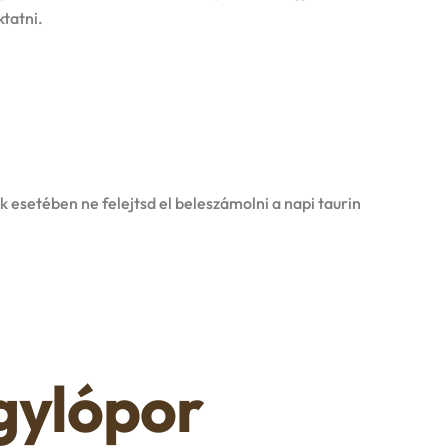
tatni.
k esetében ne felejtsd el beleszámolni a napi taurin
gylópor