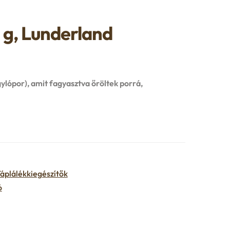
 g, Lunderland
gylópor), amit fagyasztva őröltek porrá,
áplálékkiegészítők
ó