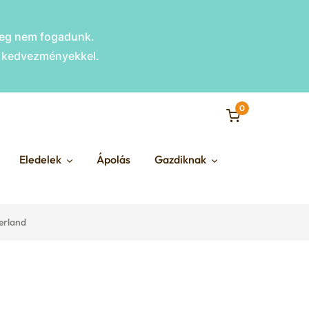
nleg nem fogadunk.
s kedvezményekkel.
0
Eledelek
Ápolás
Gazdiknak
erland