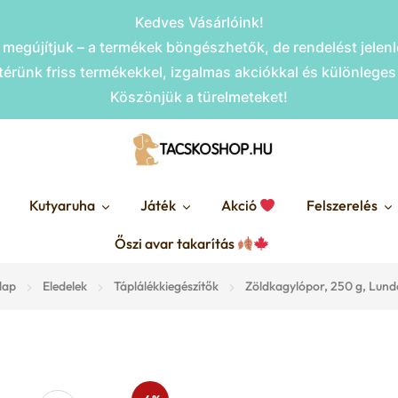
Kedves Vásárlóink!
megújítjuk – a termékek böngészhetők, de rendelést jele
érünk friss termékekkel, izgalmas akciókkal és különlege
Köszönjük a türelmeteket!
Kutyaruha
Játék
Akció
Felszerelés
Őszi avar takarítás
lap
Eledelek
Táplálékkiegészítők
Zöldkagylópor, 250 g, Lund