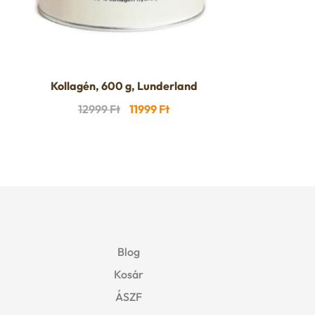
Kollagén, 600 g, Lunderland
Original
Current
12999
Ft
11999
Ft
price
price
was:
is:
12999 Ft.
11999 Ft.
Blog
Kosár
ÁSZF