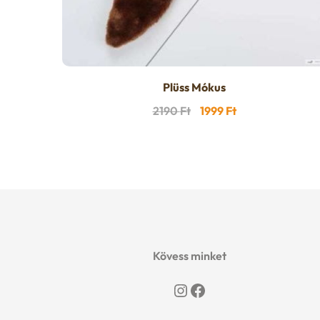
Plüss Mókus
Original
Current
2190
Ft
1999
Ft
price
price
was:
is:
2190 Ft.
1999 Ft.
Kövess minket
Instagram
Facebook