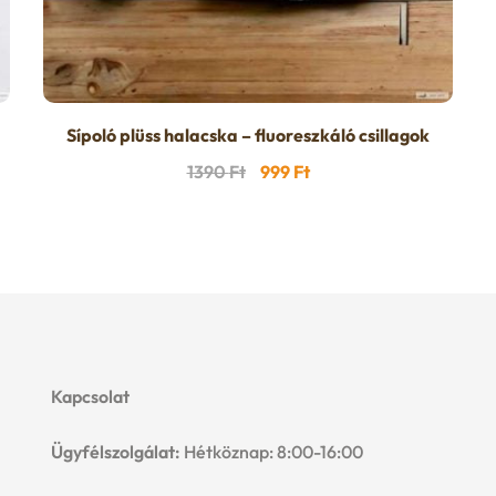
Sípoló plüss halacska – fluoreszkáló csillagok
Original
Current
1390
Ft
999
Ft
price
price
was:
is:
1390 Ft.
999 Ft.
Kapcsolat
Ügyfélszolgálat:
Hétköznap: 8:00-16:00