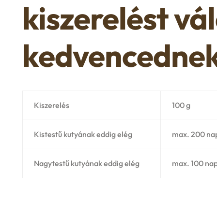
kiszerelést vá
kedvencedne
Kiszerelés
100 g
Kistestű kutyának eddig elég
max. 200 na
Nagytestű kutyának eddig elég
max. 100 na