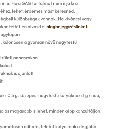
nnie. Ha a GAG tartalmat nem írja ki a
kéhez, lehet, érdemes mást keresned.
ségbeli különbségek vannak. Ha kíváncsi vagy,
kkor feltétlen olvasd el
blogbejegyzésünket
.
kagylópor:
,
különösen a
gyorsan növő nagytestű
 izületi panaszokon
kálást
yáknak
is ajánlott
it
: 0,5 g, közepes-nagytestű kutyáknak: 1 g / nap,
golás magasabb is lehet, mindenképp konzultáljon
olyamatosan adható, felnőtt kutyáknak a legjobb