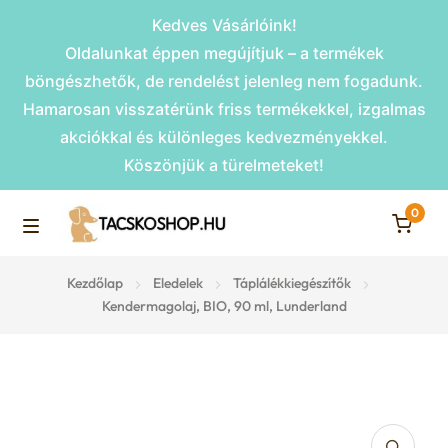
Kedves Vásárlóink!
Oldalunkat éppen megújítjuk – a termékek
böngészhetők, de rendelést jelenleg nem fogadunk.
Hamarosan visszatérünk friss termékekkel, izgalmas
akciókkal és különleges kedvezményekkel.
Köszönjük a türelmeteket!
0
Skip
Skip
to
to
M
navigation
content
Rámpák
Kezdőlap
Eledelek
Táplálékkiegészítők
e
Kendermagolaj, BIO, 90 ml, Lunderland
Fekhelyek
n
u
Kiemelt ajánlatok