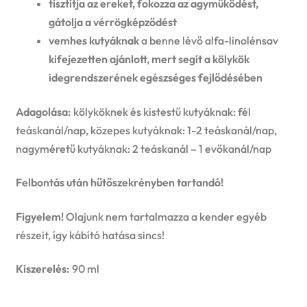
tisztítja az ereket, fokozza az agyműködést,
gátolja a vérrögképződést
vemhes kutyáknak
a benne lévő alfa-linolénsav
kifejezetten ajánlott, mert segít a kölykök
idegrendszerének egészséges fejlődésében
Adagolása:
kölyköknek és kistestű kutyáknak: fél
teáskanál/nap, közepes kutyáknak: 1-2 teáskanál/nap,
nagyméretű kutyáknak: 2 teáskanál – 1 evőkanál/nap
Felbontás után hűtőszekrényben tartandó!
Figyelem!
Olajunk nem tartalmazza a kender egyéb
részeit, így kábító hatása sincs!
Kiszerelés:
90 ml