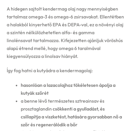
A hidegen sajtolt kendermag olaj nagy mennyiségben
tartalmaz omega-3 és omega-6 zsirsavakat. Ellentétben
a halakból kinyerhető EPA és DEPA-val, ez a növényi olaj
a szintén nélkülözhetetlen alfa- és gamma
linolénsavat tartalmazza. Kifejezetten ajánljuk vöröshús
alapú étrend mellé, hogy omega 6 taralmával
kiegyensúlyozza a linolsav hiányát.
Így fog hatni a kutyádra a kendermagolaj:
h
asonlóan a lazacolajhoz tökéletesen
ápolja a
kutyák szőrét
a benne lévő természetes sztreainsav és
prosztaglandin
csökkenti a gyulladást, és
csillapítja a viszketést, hatására gyorsabban nő a
szőr és regenerálódik a bőr