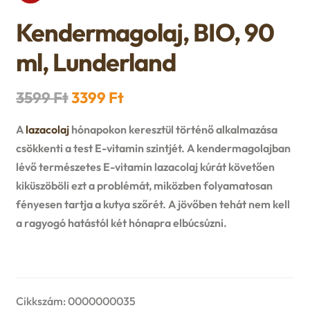
n
l
i
p
Kendermagolaj, BIO, 90
c
d
d
l
a
ml, Lunderland
h
c
m
d
n
i
Original
Current
3599
Ft
3399
Ft
h
e
m
d
price
price
l
A
lazacolaj
hónapokon keresztül történő alkalmazása
i
n
e
c
was:
is:
csökkenti a test E-vitamin szintjét. A kendermagolajban
d
l
u
lévő természetes E-vitamin lazacolaj kúrát követően
3599 Ft.
3399 Ft.
n
h
kiküszöböli ezt a problémát, miközben folyamatosan
m
d
fényesen tartja a kutya szőrét. A jövőben tehát nem kell
u
i
e
a ragyogó hatástól két hónapra elbúcsúzni.
m
l
n
e
d
u
n
Cikkszám:
0000000035
m