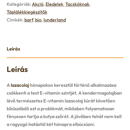
Kategóriák:
Akció
,
Eledelek
,
Tacskóknak
,
u
e
Táplálékkiegészítők
Címkék:
barf
,
bio
,
lunderland
n
u
Leírás
Leírás
A
lazacolaj
hónapokon keresztül történő alkalmazása
csökkenti a test E-vitamin szintjét. A kendermagolajban
lévő természetes E-vitamin lazacolaj kúrát követően
kiküszöböli ezt a problémát, miközben folyamatosan
fényesen tartja a kutya szőrét. A jövőben tehát nem kell
a ragyogó hatástól két hónapra elbúcsúzni.