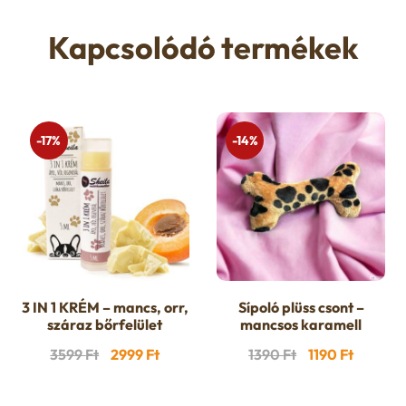
Kapcsolódó termékek
-17%
-14%
3 IN 1 KRÉM – mancs, orr,
Sípoló plüss csont –
száraz bőrfelület
mancsos karamell
Original
Current
Original
Current
3599
Ft
2999
Ft
1390
Ft
1190
Ft
price
price
price
price
was:
is:
was:
is: