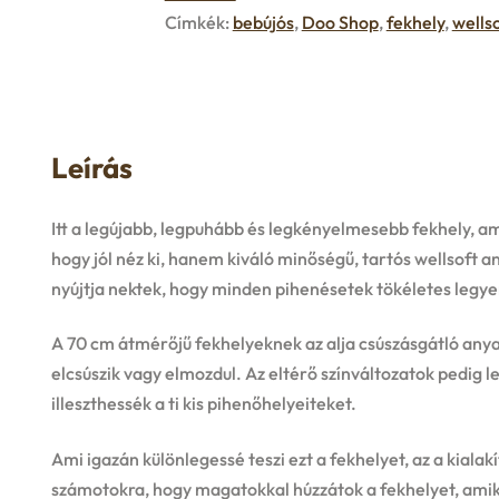
Címkék:
bebújós
,
Doo Shop
,
fekhely
,
wells
Leírás
Itt a legújabb, legpuhább és legkényelmesebb fekhely, am
hogy jól néz ki, hanem kiváló minőségű, tartós wellsoft a
nyújtja nektek, hogy minden pihenésetek tökéletes legye
A 70 cm átmérőjű fekhelyeknek az alja csúszásgátló anya
elcsúszik vagy elmozdul. Az eltérő színváltozatok pedig l
illeszthessék a ti kis pihenőhelyeiteket.
Ami igazán különlegessé teszi ezt a fekhelyet, az a kialak
számotokra, hogy magatokkal húzzátok a fekhelyet, amikor