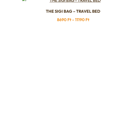
THE SIGI BAG – TRAVEL BED
Ennek
a
Ártartomány
8690
Ft
–
11190
Ft
terméknek
8690 Ft
több
-
variációja
11190 Ft
van.
A
változatok
a
termékoldalon
választhatók
ki