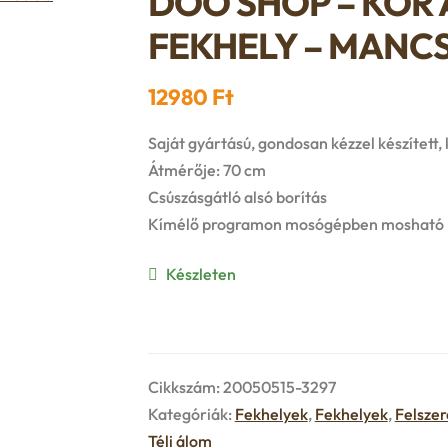
DOO SHOP – KÖR 
FEKHELY – MANC
12980
Ft
Saját gyártású, gondosan kézzel készített,
Átmérője: 70 cm
Csúszásgátló alsó borítás
Kímélő programon mosógépben mosható
Készleten
Cikkszám:
20050515-3297
Kategóriák:
Fekhelyek
,
Fekhelyek
,
Felszer
Téli álom