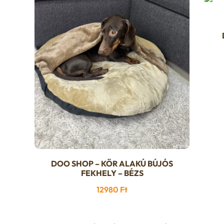
:
DOO SHOP – KÖR ALAKÚ BÚJÓS
FEKHELY – BÉZS
12980
Ft