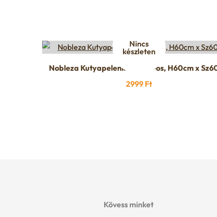
Nincs
készleten
Nobleza Kutyapelenka, 10db-os, H60cm x Sz
2999
Ft
Kövess minket