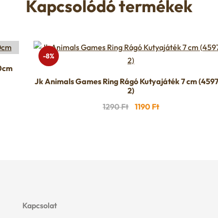
Kapcsolódó termékek
-8%
60cm
Jk Animals Games Ring Rágó Kutyajáték 7 cm (459
2)
Original
Current
1290
Ft
1190
Ft
price
price
was:
is:
1290 Ft.
1190 Ft.
Kapcsolat