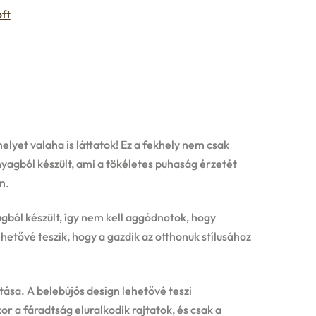
oft
elyet valaha is láttatok! Ez a fekhely nem csak
nyagból készült, ami a tökéletes puhaság érzetét
n.
gból készült, így nem kell aggódnotok, hogy
ehetővé teszik, hogy a gazdik az otthonuk stílusához
ítása. A belebújós design lehetővé teszi
 a fáradtság eluralkodik rajtatok, és csak a