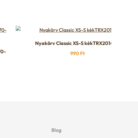
Nyakörv Classic XS-S kékTRX201402
70-
990
Ft
Blog