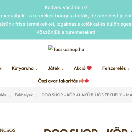
Kedves Vásárlóink!
megújítjuk – a termékek böngészhetők, de rendelést jele
érünk friss termékekkel, izgalmas akciókkal és különlege
Köszönjük a türelmeteket!
k
Kutyaruha
Játék
Akció
Felszerelés
Őszi avar takarítás
elés
Fekhelyek
DOO SHOP – KÖR ALAKÚ BÚJÓS FEKHELY – 