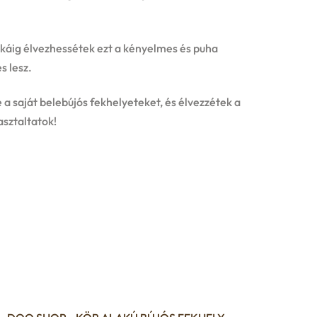
sokáig élvezhessétek ezt a kényelmes és puha
s lesz.
e a saját belebújós fekhelyeteket, és élvezzétek a
asztaltatok!