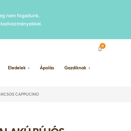
nleg nem fogadunk.
s kedvezményekkel.
0
Eledelek
Ápolás
Gazdiknak
MANCSOS CAPPUCINO