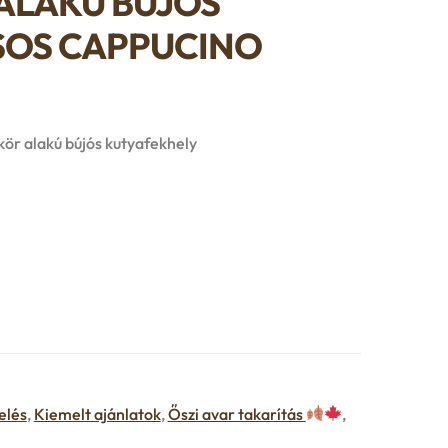
ALAKÚ BÚJÓS
SOS CAPPUCINO
 kör alakú bújós kutyafekhely
elés
,
Kiemelt ajánlatok
,
Őszi avar takarítás
,