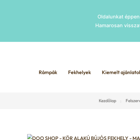
Oldalunkat éppen 
Hamarosan visszat
Skip
Skip
to
to
Rámpák
Fekhelyek
Kiemelt ajánlato
navigation
content
Kezdőlap
Felszer